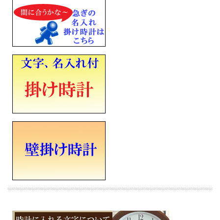
■電波機能：日本全国対応
■電池式
■電池寿命約2年
■アルカリ単三乾電池×２個
■流れるような動きの連続秒針
■直径361mm×厚み48mm×重さ1.1Kg
■裏面名入れスペース（タテ20×ヨコ50mm黒）
■メーカーの正規国内保証書付き（1年間保証）
会社 永年勤続 周年記念 皆勤 栄転 定年 退職 竣工 落成記念 記念品 開店祝い 開院
開業 誕生日 入学 成人 卒業 結婚式 引き出物 ご結婚記念 ご出産祝い 金婚 ご成約記
念 創立記念 新築祝い 改築 還暦 白寿 米寿 古希 古稀 叙勲 御祝 贈り物 ギフト プレ
ゼントにメッセージ文字名入れ時計を
※時計への文字書き金額（1ヶ所）込みの表示価格です
※ご注文確定後、最短５営業日での発送となります
※文字はカート内の備考欄に記載ください