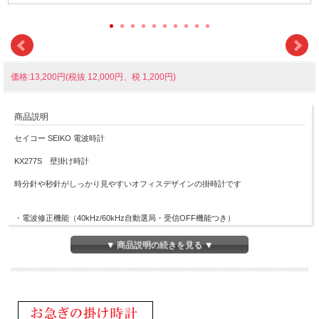
価格:13,200円(税抜 12,000円、税 1,200円)
商品説明
セイコー SEIKO 電波時計
KX277S 壁掛け時計
時分針や秒針がしっかり見やすいオフィスデザインの掛時計です
・電波修正機能（40kHz/60kHz自動選局・受信OFF機能つき）
・スイープセコンド
・おやすみ秒針（光センサーによる自動秒針停止機能）
▼ 商品説明の続きを見る ▼
・電池切れ予告機能（秒針１２時位置で停止）
プラスチック枠（銀色メタリック塗装）
前面：ガラス