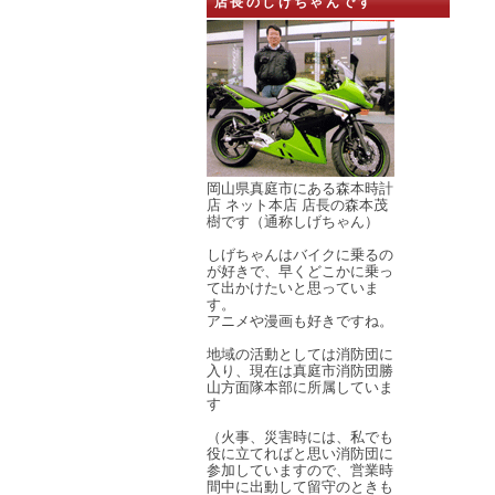
店長のしげちゃんです
岡山県真庭市にある森本時計
店 ネット本店 店長の森本茂
樹です（通称しげちゃん）
しげちゃんはバイクに乗るの
が好きで、早くどこかに乗っ
て出かけたいと思っていま
す。
アニメや漫画も好きですね。
地域の活動としては消防団に
入り、現在は真庭市消防団勝
山方面隊本部に所属していま
す
（火事、災害時には、私でも
役に立てればと思い消防団に
参加していますので、営業時
間中に出動して留守のときも