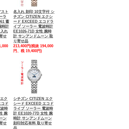
アスト
名入れ 刻印 10文字付 シ
ソーラ
チズン CITIZEN エクシ
61 蓄
ード EXCEED エコドラ
腕時計
イブ ソーラー 電波時計
名入れ
EE1026-71D 女性 腕時
寄せ
計 サンアンドムーン 取
り寄せ品
,000
213,400円(税抜 194,000
円、税 19,400円)
 エク
シチズン CITIZEN エク
エコド
シード EXCEED エコド
電波時
ライブ ソーラー 電波時
女性 腕
計 EE1020-77D 女性 腕
ーン
時計 サンアンドムーン
寄せ
刻印対応有料 取り寄せ
品