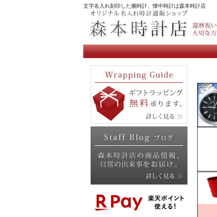
文字名入れ刻印した腕時計、懐中時計は森本時計店