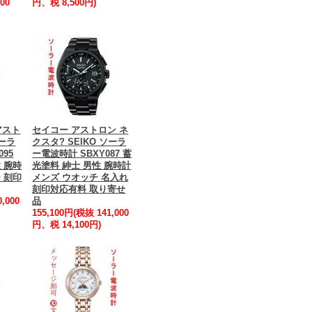
00
円、税 8,500円)
アスト
セイコー アストロン ネ
ソーラ
クスタ? SEIKO ソーラ
095
ー電波時計 SBXY087 蓄
 腕時
光塗料 紳士 男性 腕時計
 刻印
メンズ ウオッチ 名入れ
刻印対応有料 取り寄せ
,000
品
155,100円(税抜 141,000
円、税 14,100円)