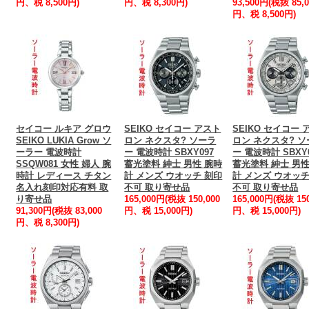
円、税 8,500円)
円、税 8,300円)
93,500円(税抜 85,0
円、税 8,500円)
セイコー ルキア グロウ
SEIKO セイコー アスト
SEIKO セイコー 
SEIKO LUKIA Grow ソ
ロン ネクスタ? ソーラ
ロン ネクスタ? 
ーラー 電波時計
ー 電波時計 SBXY097
ー 電波時計 SBXY
SSQW081 女性 婦人 腕
蓄光塗料 紳士 男性 腕時
蓄光塗料 紳士 男性
時計 レディース チタン
計 メンズ ウオッチ 刻印
計 メンズ ウオッチ
名入れ刻印対応有料 取
不可 取り寄せ品
不可 取り寄せ品
り寄せ品
165,000円(税抜 150,000
165,000円(税抜 150
91,300円(税抜 83,000
円、税 15,000円)
円、税 15,000円)
円、税 8,300円)