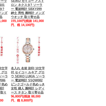
ソーラ
SEIKO セイコー アスト
101
ロン ネクスタ? ソーラ
タ?
ー 電波時計 SBXY099
メンズ
紳士 男性 腕時計 メンズ
品
ウオッチ 取り寄せ品
,000
155,100円(税抜 141,000
円、税 14,100円)
10文字
名入れ 名前 刻印 10文字
 グロ
付 セイコー ルキア グロ
 ソーラ
ウ SEIKO LUKIA ソーラ
086
ー 電波時計 SSQW082
ド色め
ピンクゴールド色めっき
時計
女性 婦人 腕時計 レディ
 取り
ース チタン 取り寄せ品
96,800円(税抜 88,000
00
円、税 8,800円)