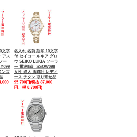
10文字
名入れ 名前 刻印 10文字
ー アス
付 セイコー ルキア グロ
 ソー
ウ SEIKO LUKIA ソーラ
Y099
ー 電波時計 SSQW098
メンズ
女性 婦人 腕時計 レディ
品
ース チタン 取り寄せ品
,000
95,700円(税抜 87,000
円、税 8,700円)