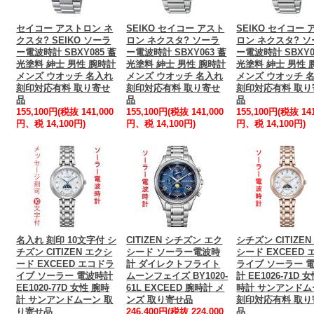
セイコー アストロン ネ
SEIKO セイコー アスト
SEIKO セイコー 
クスタ? SEIKO ソーラ
ロン ネクスタ? ソーラ
ロン ネクスタ? 
ー電波時計 SBXY085 蓄
ー電波時計 SBXY063 蓄
ー電波時計 SBXY0
光塗料 紳士 男性 腕時計
光塗料 紳士 男性 腕時計
光塗料 紳士 男性 
メンズ ウオッチ 名入れ
メンズ ウオッチ 名入れ
メンズ ウオッチ 
刻印対応有料 取り寄せ
刻印対応有料 取り寄せ
刻印対応有料 取り
品
品
品
155,100円(税抜 141,000
155,100円(税抜 141,000
155,100円(税抜 141
円、税 14,100円)
円、税 14,100円)
円、税 14,100円)
名入れ 刻印 10文字付 シ
CITIZEN シチズン エク
シチズン CITIZEN
チズン CITIZEN エクシ
シード ソーラー電波時
シード EXCEED 
ード EXCEED エコドラ
計 ダイレクトフライト
ライブ ソーラー 
イブ ソーラー 電波時計
ムーンフェイズ BY1020-
計 EE1026-71D 
EE1020-77D 女性 腕時
61L EXCEED 腕時計 メ
時計 サンアンドム
計 サンアンドムーン 取
ンズ 取り寄せ品
刻印対応有料 取り
り寄せ品
246,400円(税抜 224,000
品