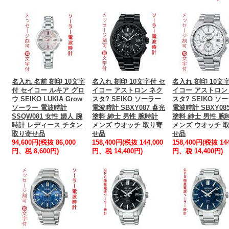
名入れ 名前 刻印 10文字
名入れ 刻印 10文字付 セ
名入れ 刻印 10文
付 セイコー ルキア グロ
イコー アストロン ネク
イコー アストロン
ウ SEIKO LUKIA Grow
スタ? SEIKO ソーラー
スタ? SEIKO ソ
ソーラー 電波時計
電波時計 SBXY087 蓄光
電波時計 SBXY08
SSQW081 女性 婦人 腕
塗料 紳士 男性 腕時計
塗料 紳士 男性 腕
時計 レディース チタン
メンズ ウオッチ 取り寄
メンズ ウオッチ 
取り寄せ品
せ品
せ品
94,600円(税抜 86,000
158,400円(税抜 144,000
158,400円(税抜 144
円、税 8,600円)
円、税 14,400円)
円、税 14,400円)