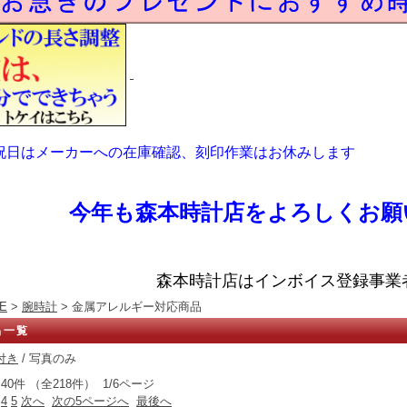
祝日はメーカーへの在庫確認、刻印作業はお休みします
今年も森本時計店をよろしくお願
森本時計店はインボイス登録事業
E
>
腕時計
> 金属アレルギー対応商品
品一覧
付き
/ 写真のみ
40件 （全218件） 1/6ページ
4
5
次へ
次の5ページへ
最後へ