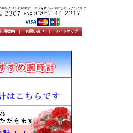
文字名入れした腕時計、新居を飾る掛時計などいかがですか
利用案内
｜
お問い合せ
｜
サイトマップ