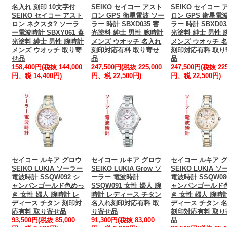
名入れ 刻印 10文字付
SEIKO セイコー アスト
SEIKO セイコー 
SEIKO セイコー アスト
ロン GPS 衛星電波 ソー
ロン GPS 衛星電
ロン ネクスタ? ソーラ
ラー 時計 SBXD035 蓄
ラー 時計 SBXD03
ー電波時計 SBXY061 蓄
光塗料 紳士 男性 腕時計
光塗料 紳士 男性 
光塗料 紳士 男性 腕時計
メンズ ウオッチ 名入れ
メンズ ウオッチ 
メンズ ウオッチ 取り寄
刻印対応有料 取り寄せ
刻印対応有料 取り
せ品
品
品
158,400円(税抜 144,000
247,500円(税抜 225,000
247,500円(税抜 225
円、税 14,400円)
円、税 22,500円)
円、税 22,500円)
セイコー ルキア グロウ
セイコー ルキア グロウ
セイコー ルキア 
SEIKO LUKIA ソーラー
SEIKO LUKIA Grow ソ
SEIKO LUKIA 
電波時計 SSQW092 シ
ーラー 電波時計
電波時計 SSQW08
ャンパンゴールド色めっ
SSQW091 女性 婦人 腕
ャンパンゴールド
き 女性 婦人 腕時計 レ
時計 レディース チタン
き 女性 婦人 腕時
ディース チタン 刻印対
名入れ刻印対応有料 取
ディース チタン 
応有料 取り寄せ品
り寄せ品
刻印対応有料 取り
93,500円(税抜 85,000
91,300円(税抜 83,000
品