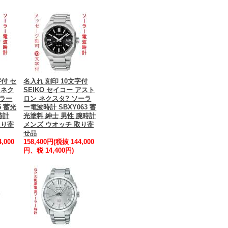
字付 セ
名入れ 刻印 10文字付
 ネク
SEIKO セイコー アスト
ーラー
ロン ネクスタ? ソーラ
5 蓄光
ー電波時計 SBXY063 蓄
時計
光塗料 紳士 男性 腕時計
取り寄
メンズ ウオッチ 取り寄
せ品
,000
158,400円(税抜 144,000
円、税 14,400円)