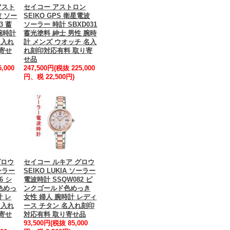
アスト
セイコー アストロン
波 ソー
SEIKO GPS 衛星電波
3 蓄
ソーラー 時計 SBXD031
腕時計
蓄光塗料 紳士 男性 腕時
名入れ
計 メンズ ウオッチ 名入
寄せ
れ刻印対応有料 取り寄
せ品
,000
247,500円(税抜 225,000
円、税 22,500円)
グロウ
セイコー ルキア グロウ
ソーラー
SEIKO LUKIA ソーラー
6 シ
電波時計 SSQW082 ピ
色めっ
ンクゴールド色めっき
計 レ
女性 婦人 腕時計 レディ
名入れ
ース チタン 名入れ刻印
寄せ
対応有料 取り寄せ品
93,500円(税抜 85,000