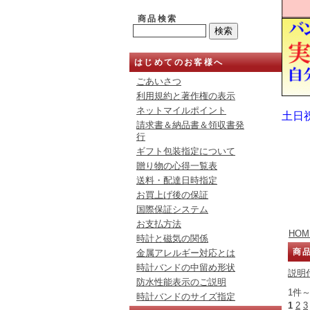
商品検索
はじめてのお客様へ
ごあいさつ
利用規約と著作権の表示
ネットマイルポイント
土日
請求書＆納品書＆領収書発
行
ギフト包装指定について
贈り物の心得一覧表
送料・配達日時指定
お買上げ後の保証
国際保証システム
お支払方法
HOM
時計と磁気の関係
商
金属アレルギー対応とは
時計バンドの中留め形状
説明
防水性能表示のご説明
1件～
時計バンドのサイズ指定
1
2
3