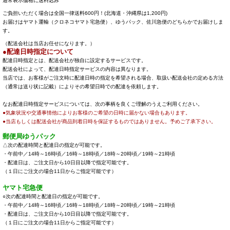
通常表示価格に送料込み
ご負担いただく場合は全国一律送料600円！(北海道・沖縄県は1,200円)
お届けはヤマト運輸（クロネコヤマト宅急便）、ゆうパック、佐川急便のどちらかでお届けしま
す。
（配送会社は当店お任せになります。）
●配達日時指定について
配達日時指定とは、配送会社が独自に設定するサービスです。
配送会社によって、配達日時指定サービスの内容は異なります。
当店では、お客様がご注文時に配達日時の指定を希望される場合、取扱い配送会社の定める方法
（通常は送り状に記載）によりその希望日時での配達を依頼します。
なお配達日時指定サービスについては、次の事柄を良くご理解のうえご利用ください。
●気象状況や交通事情他によりお客様のご希望の日時に届かない場合もあります。
●当店もしくは配送会社が商品到着日時を保証するものではありません。予めご了承下さい。
郵便局ゆうパック
△次の配達時間と配達日の指定が可能です。
・午前中／14時～16時頃／16時～18時頃／18時～20時頃／19時～21時頃
・配達日は、ご注文日から10日目以降で指定可能です。
（１日にご注文の場合11日からご指定可能です）
ヤマト宅急便
○次の配達時間と配達日の指定が可能です。
・午前中／14時～16時頃／16時～18時頃／18時～20時頃／19時～21時頃
・配達日は、ご注文日から10日目以降で指定可能です。
（１日にご注文の場合11日からご指定可能です）