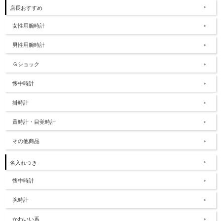
店長おすすめ
女性用腕時計
男性用腕時計
Ｇショック
懐中時計
掛時計
置時計・目覚時計
その他商品
名入れつき
懐中時計
腕時計
かわいい系