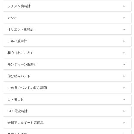
シチズン腕時計
カシオ
オリエント腕時計
アルバ腕時計
和心（わこころ）
モンディーン腕時計
伸び縮みバンド
ご自身でバンドの長さ調節
日・曜日付
GPS電波時計
金属アレルギー対応商品