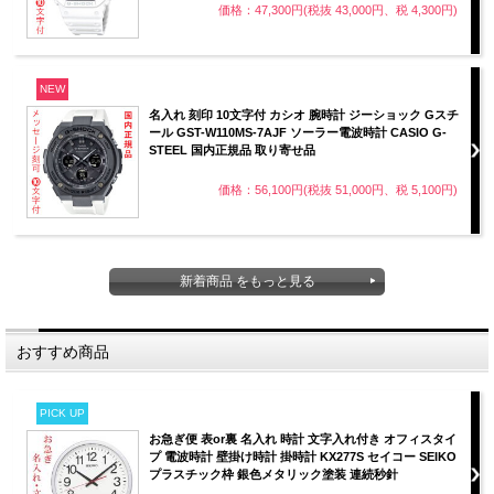
価格：47,300円(税抜 43,000円、税 4,300円)
NEW
名入れ 刻印 10文字付 カシオ 腕時計 ジーショック Gスチ
ール GST-W110MS-7AJF ソーラー電波時計 CASIO G-
STEEL 国内正規品 取り寄せ品
価格：56,100円(税抜 51,000円、税 5,100円)
新着商品 をもっと見る
おすすめ商品
PICK UP
お急ぎ便 表or裏 名入れ 時計 文字入れ付き オフィスタイ
プ 電波時計 壁掛け時計 掛時計 KX277S セイコー SEIKO
プラスチック枠 銀色メタリック塗装 連続秒針