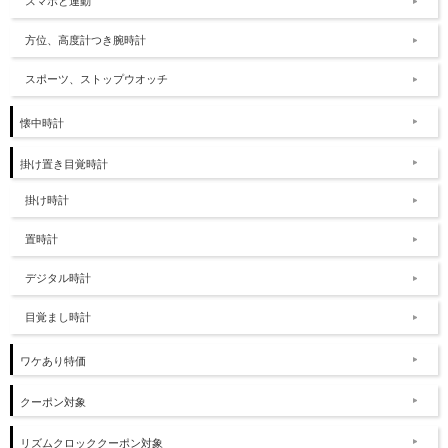
スマホと連動
方位、高度計つき腕時計
スポーツ、ストップウオッチ
懐中時計
掛け置き目覚時計
掛け時計
置時計
デジタル時計
目覚まし時計
ワケあり特価
クーポン対象
リズムクロッククーポン対象