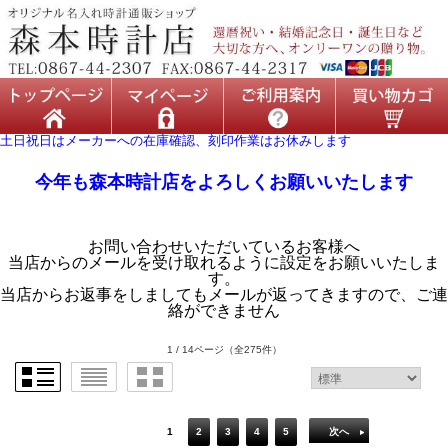
土日祝日はメーカーへの在庫確認、刻印作業はお休みします
今年も森本時計店をよろしくお願いいたします
お問い合わせいただいているお客様へ
当店からのメールを受け取れるように設定をお願いいたしま
す。
当店からお返事をしましてもメールが返ってきますので、ご連
絡ができません
1 / 14ページ
（全275件）
1
2
3
4
5
次へ