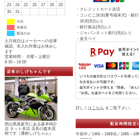
23
24
25
26
27
28
29
・クレジットカード決済
30
31
・コンビニ決済(番号端末式)・銀行
決済(先払い)
今日
・銀行振込(先払い)
休業日
・ジャパンネット銀行(先払い)
配送のみ
・楽天ペイ
土日祝日はメーカーへの在庫
確認、名入れ作業はお休みし
ます
営業時間： 月曜～土曜日
9:30～18:00
店長のしげちゃんです
詳しくは
こちら
をご覧下さい。
配送時間指定
岡山県真庭市にある森本時計
店 ネット本店 店長の森本茂
樹です（通称しげちゃん）
午前中／14時～16時頃／16時～18