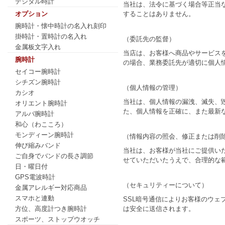
デジタル時計
当社は、法令に基づく場合等正当
することはありません。
オプション
腕時計・懐中時計の名入れ刻印
掛時計・置時計の名入れ
（委託先の監督）
金属板文字入れ
当店は、お客様へ商品やサービス
腕時計
の場合、業務委託先が適切に個人
セイコー腕時計
シチズン腕時計
（個人情報の管理）
カシオ
当社は、個人情報の漏洩、滅失、
オリエント腕時計
た、個人情報を正確に、また最新
アルバ腕時計
和心（わこころ）
モンディーン腕時計
（情報内容の照会、修正または削
伸び縮みバンド
当社は、お客様が当社にご提供い
ご自身でバンドの長さ調節
せていただいたうえで、合理的な
日・曜日付
GPS電波時計
（セキュリティーについて）
金属アレルギー対応商品
スマホと連動
SSL暗号通信によりお客様のウ
は安全に送信されます。
方位、高度計つき腕時計
スポーツ、ストップウオッチ