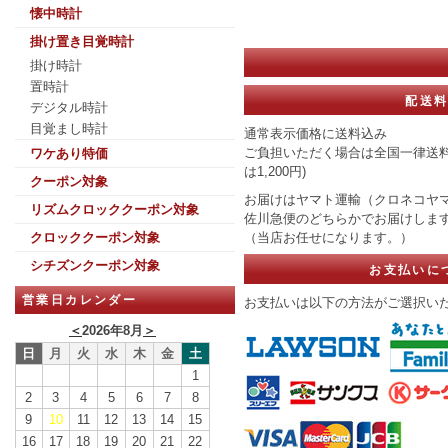
懐中時計
掛け置き目覚時計
掛け時計
置時計
配送
デジタル時計
目覚まし時計
通常表示価格に送料込み
ご負担いただく場合は全国一律送料
ワケあり特価
は1,200円)
クーポン対象
お届けはヤマト運輸（クロネコヤマ
リズムクロッククーポン対象
佐川急便のどちらかでお届けしま
（当店お任せになります。）
クロッククーポン対象
シチズンクーポン対象
お支払いに
営業日カレンダー
お支払いは以下の方法がご選択い
＜
2026年8月
＞
日
月
火
水
木
金
土
1
2
3
4
5
6
7
8
9
10
11
12
13
14
15
16
17
18
19
20
21
22