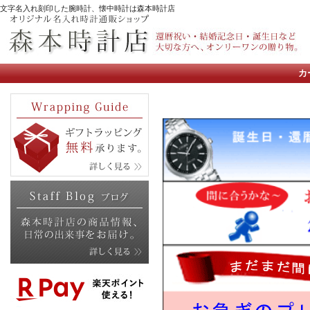
文字名入れ刻印した腕時計、懐中時計は森本時計店
カ