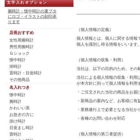
文字入れオプション
腕時計・懐中時計の裏ブタ
--------------------------------------------------
にロゴ・イラストの刻印承
ります
（個人情報の定義）
店長おすすめ
個人情報とは、個人に関する情報
女性用腕時計
個人を識別し得る情報をいいます
男性用腕時計
Ｇショック
（個人情報の収集・利用）
懐中時計
掛時計
当社は、以下の目的のため、その
置時計・目覚時計
当社による個人情報の収集・利用
その他商品
が本方針に則って個人情報を利用
名入れつき
・ご注文された当社の商品をお届
懐中時計
・新商品の案内など、お客様に有
腕時計
かわいい系
・業務遂行上で必要となる当社か
お急ぎの方に
・各種のお問い合わせ対応
掛け時計
目覚まし時計
（個人情報の第三者提供）
置時計