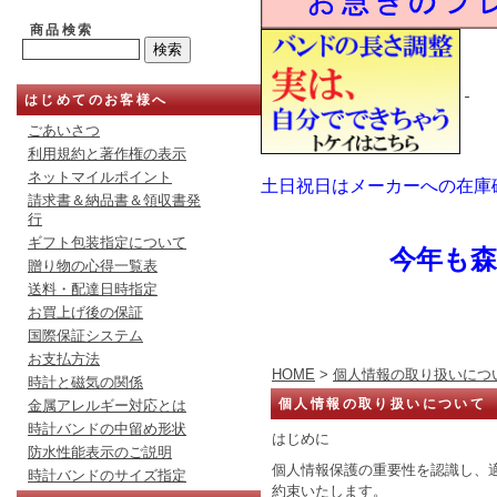
商品検索
はじめてのお客様へ
ごあいさつ
利用規約と著作権の表示
ネットマイルポイント
土日祝日はメーカーへの在庫
請求書＆納品書＆領収書発
行
ギフト包装指定について
今年も
贈り物の心得一覧表
送料・配達日時指定
お買上げ後の保証
国際保証システム
お支払方法
HOME
>
個人情報の取り扱いにつ
時計と磁気の関係
個人情報の取り扱いについて
金属アレルギー対応とは
時計バンドの中留め形状
はじめに
防水性能表示のご説明
個人情報保護の重要性を認識し、
時計バンドのサイズ指定
約束いたします。