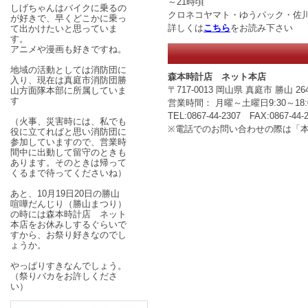
～21時頃
しげちゃんはバイクに乗るの
クロネコヤマト・ゆうパック・佐
が好きで、早くどこかに乗っ
詳しくは
こちら
をお読み下さい
て出かけたいと思っていま
す。
アニメや漫画も好きですね。
地域の活動としては消防団に
森本時計店 ネット本店
入り、現在は真庭市消防団勝
〒717-0013 岡山県 真庭市 勝山 264
山方面隊本部に所属していま
す
営業時間： 月曜～土曜日9:30～
TEL:0867-44-2307 FAX:0867-44-
（火事、災害時には、私でも
※電話でのお問い合わせの際は「
役に立てればと思い消防団に
参加していますので、営業時
間中に出動して留守のときも
あります。そのときは帰って
くるまで待ってくださいね）
あと、10月19日20日の勝山
喧嘩だんじり（勝山まつり）
の時には森本時計店 ネット
本店をお休みしするぐらいで
すから、お祭り好きなのでし
ょうか。
やっぱりすきなんでしょう。
（祭りバカをお許しくださ
い）