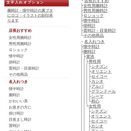
・
店長おすすめ
文字入れオプション
├
女性用腕時計
├
男性用腕時計
腕時計・懐中時計の裏ブタ
├
Ｇショック
にロゴ・イラストの刻印承
├
懐中時計
ります
├
掛時計
├
置時計・目覚時計
店長おすすめ
└
その他商品
女性用腕時計
・
名入れつき
男性用腕時計
├
懐中時計
Ｇショック
├
腕時計
懐中時計
│├
電池
││├
男性用
掛時計
│││├
シチズン
置時計・目覚時計
│││├
オリエント
その他商品
│││├
セイコー
│││├
カシオ
名入れつき
│││├
アルバ
懐中時計
│││├
グランドール
腕時計
│││├
シーマ
│││└
和心
かわいい系
││└
女性用
お急ぎの方に
││ ├
シチズン
掛け時計
││ ├
オリエント
目覚まし時計
││ ├
セイコー
置時計
││ ├
カシオ
││ ├
アルバ