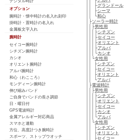
デジタル時計
││ ├
グランドール
オプション
││ ├
シーマ
││ └
和心
腕時計・懐中時計の名入れ刻印
│├
ソーラー時計
掛時計・置時計の名入れ
││├
男性用
金属板文字入れ
│││├
シチズン
│││├
セイコー
腕時計
│││├
オリエント
セイコー腕時計
│││├
アルバ
シチズン腕時計
│││└
カシオ
カシオ
││└
女性用
││ ├
シチズン
オリエント腕時計
││ ├
セイコー
アルバ腕時計
││ ├
オリエント
和心（わこころ）
││ └
アルバ
モンディーン腕時計
│├
電波時計
││├
男性用
伸び縮みバンド
│││├
シチズン
ご自身でバンドの長さ調節
│││├
オリエント
日・曜日付
│││├
セイコー
GPS電波時計
│││├
カシオ
│││└
アルバ
金属アレルギー対応商品
││└
女性用
スマホと連動
││ ├
シチズン
方位、高度計つき腕時計
││ ├
オリエント
スポーツ、ストップウオッチ
││ ├
セイコー