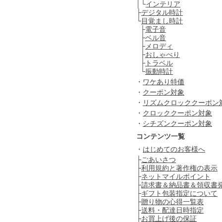
│└
インテリア
├
デジタル時計
└
目覚まし時計
├
電子音
├
ベル音
├
メロディ
├
おしゃべり
├
トラベル
└
振動時計
・
ワケあり特価
・
クーポン対象
・
リズムクロッククーポン
・
クロッククーポン対象
・
シチズンクーポン対象
コンテンツ一覧
・
はじめてのお客様へ
├
ごあいさつ
├
利用規約と著作権の表示
├
ネットマイルポイント
├
請求書＆納品書＆領収書
├
ギフト包装指定について
├
贈り物の心得一覧表
├
送料・配達日時指定
├
お買上げ後の保証