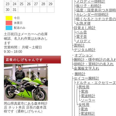
│├
メロディー掛時計
23
24
25
26
27
28
29
│├
振り子・柱時計
30
31
│├
温度・湿度表示つき掛時
│├
カレンダー付掛時計
今日
│├
暗くなるとコチコチ音の
│└
お急ぎ便
休業日
├
目覚まし時計
配送のみ
│├
ベル音
土日祝日はメーカーへの在庫
│├
電子音
確認、名入れ作業はお休みし
│└
メロディ
ます
├
置時計
営業時間： 月曜～土曜日
└
デジタル時計
9:30～18:00
・
オプション
├
腕時計・懐中時計の名入
店長のしげちゃんです
├
掛時計・置時計の名入れ
└
金属板文字入れ
・
腕時計
├
セイコー腕時計
│├
ドルチェ・エクセリーヌ
││├
男性用
│││├
電池
│││├
電波時計
│││└
ソーラー
岡山県真庭市にある森本時計
││└
女性用
店 ネット本店 店長の森本茂
││ ├
電池
樹です（通称しげちゃん）
││ ├
電波時計