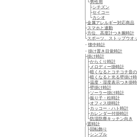
│└
男性用
│ ├
シチズン
│ ├
セイコー
│ └
カシオ
├
金属アレルギー対応商品
├
スマホと連動
├
方位、高度計つき腕時計
└
スポーツ、ストップウオ
・
懐中時計
・
掛け置き目覚時計
├
掛け時計
│├
からくり時計
│├
メロディー掛時計
│├
暗くなるとコチコチ音の
│├
暗くなると光る壁掛け時
│├
温度・湿度表示つき掛時
│├
壁掛け時計
│├
ソーラー掛け時計
│├
振り子・柱時計
│├
オフィス掛時計
│├
カッコー・ハト時計
│├
カレンダー付掛時計
│└
防湿防塵キッチン向き
├
置時計
│├
回転飾り
│├
シンプル