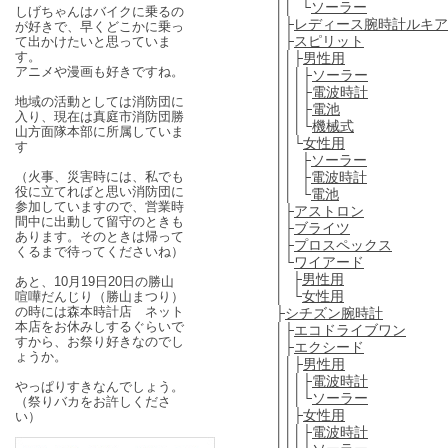
││ └
ソーラー
しげちゃんはバイクに乗るの
│├
レディース腕時計ルキア
が好きで、早くどこかに乗っ
│├
スピリット
て出かけたいと思っていま
す。
││├
男性用
アニメや漫画も好きですね。
│││├
ソーラー
│││├
電波時計
地域の活動としては消防団に
│││├
電池
入り、現在は真庭市消防団勝
│││└
機械式
山方面隊本部に所属していま
││└
女性用
す
││ ├
ソーラー
││ ├
電波時計
（火事、災害時には、私でも
役に立てればと思い消防団に
││ └
電池
参加していますので、営業時
│├
アストロン
間中に出動して留守のときも
│├
ブライツ
あります。そのときは帰って
│├
プロスペックス
くるまで待ってくださいね）
│└
ワイアード
│ ├
男性用
あと、10月19日20日の勝山
│ └
女性用
喧嘩だんじり（勝山まつり）
の時には森本時計店 ネット
├
シチズン腕時計
本店をお休みしするぐらいで
│├
エコドライブワン
すから、お祭り好きなのでし
│├
エクシード
ょうか。
││├
男性用
│││├
電波時計
やっぱりすきなんでしょう。
│││└
ソーラー
（祭りバカをお許しくださ
││├
女性用
い）
│││├
電波時計