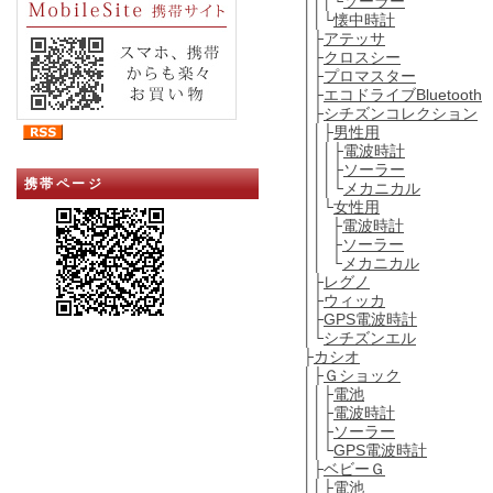
│││└
ソーラー
││└
懐中時計
│├
アテッサ
│├
クロスシー
│├
プロマスター
│├
エコドライブBluetooth
│├
シチズンコレクション
││├
男性用
│││├
電波時計
│││├
ソーラー
携帯ページ
│││└
メカニカル
││└
女性用
││ ├
電波時計
││ ├
ソーラー
││ └
メカニカル
│├
レグノ
│├
ウィッカ
│├
GPS電波時計
│└
シチズンエル
├
カシオ
│├
Ｇショック
││├
電池
││├
電波時計
││├
ソーラー
││└
GPS電波時計
│├
ベビーＧ
││├
電池