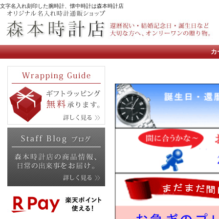
文字名入れ刻印した腕時計、懐中時計は森本時計店
カ