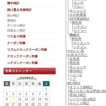
││ ├
カシオ
懐中時計
││ └
アルバ
掛け置き目覚時計
│├
Ｇショック
│├
その他電源
掛け時計
│├
GPS電波時計
置時計
││└
男性用
デジタル時計
││ ├
シチズン
目覚まし時計
││ └
セイコー
│└
機械式
ワケあり特価
│ └
男性用
│ ├
オリエント
クーポン対象
│ └
シチズン
リズムクロッククーポン対象
├
かわいい系
├
お急ぎの方に
クロッククーポン対象
│├
女性用
│├
男性用
シチズンクーポン対象
│├
Ｇショック
│├
懐中時計
営業日カレンダー
│├
ベビーG
＜
2026年8月
＞
│└
ペア
├
掛け時計
日
月
火
水
木
金
土
│├
オフィス掛時計
1
│├
暗くなると光る壁掛け時
2
3
4
5
6
7
8
│├
壁掛け時計
│├
ソーラー掛け時計
9
10
11
12
13
14
15
│├
からくり時計
16
17
18
19
20
21
22