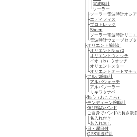
││├
電波時計
││└
ソーラー
│├
ソーラー電波時計オシア
│├
エディフィス
│├
プロトレック
│├
Sheen
│├
ソーラー電波時計リニエ
│└
電波時計ウェーブセプタ
├
オリエント腕時計
│├
オリエントNeo70
│├
オリエントウオッチ
│├
イオ（io）ウオッチ
│├
オリエントスター
│└
オリエントオートマチッ
├
アルバ腕時計
│├
アルバウォッチ
│├
アルバソーラー
│└
リキワタナベ
├
和心（わこころ）
├
モンディーン腕時計
├
伸び縮みバンド
├
ご自身でバンドの長さ調
│├
名入れ付き
│└
名入れ無し
├
日・曜日付
├
GPS電波時計