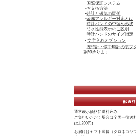
├
国際保証システム
├
お支払方法
├
時計と磁気の関係
├
金属アレルギー対応とは
├
時計バンドの中留め形状
├
防水性能表示のご説明
└
時計バンドのサイズ指定
・
文字入れオプション
└
腕時計・懐中時計の裏ブ
刻印承ります
配送
通常表示価格に送料込み
ご負担いただく場合は全国一律送料
は1,200円)
お届けはヤマト運輸（クロネコヤマ