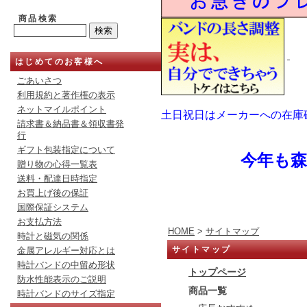
商品検索
はじめてのお客様へ
ごあいさつ
利用規約と著作権の表示
ネットマイルポイント
土日祝日はメーカーへの在庫
請求書＆納品書＆領収書発
行
ギフト包装指定について
今年も
贈り物の心得一覧表
送料・配達日時指定
お買上げ後の保証
国際保証システム
お支払方法
HOME
>
サイトマップ
時計と磁気の関係
サイトマップ
金属アレルギー対応とは
時計バンドの中留め形状
トップページ
防水性能表示のご説明
商品一覧
時計バンドのサイズ指定