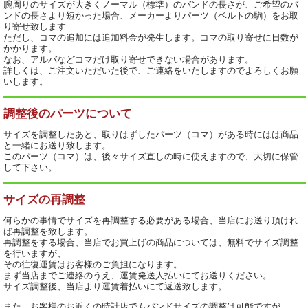
腕周りのサイズが大きくノーマル（標準）のバンドの長さが、ご希望のバ
ンドの長さより短かった場合、メーカーよりパーツ（ベルトの駒）をお取
り寄せ致します
ただし、コマの追加には追加料金が発生します。コマの取り寄せに日数が
かかります。
なお、アルバなどコマだけ取り寄せできない場合があります。
詳しくは、ご注文いただいた後で、ご連絡をいたしますのでよろしくお願
いします。
調整後のパーツについて
サイズを調整したあと、取りはずしたパーツ（コマ）がある時にはは商品
と一緒にお送り致します。
このパーツ（コマ）は、後々サイズ直しの時に使えますので、大切に保管
して下さい。
サイズの再調整
何らかの事情でサイズを再調整する必要がある場合、当店にお送り頂けれ
ば再調整を致します。
再調整をする場合、当店でお買上げの商品については、無料でサイズ調整
を行いますが、
その往復運賃はお客様のご負担になります。
まず当店までご連絡のうえ、運賃発送人払いにてお送りください。
サイズ調整後、当店より運賃着払いにて返送致します。
また、お客様のお近くの時計店でもバンドサイズの調整は可能ですが、