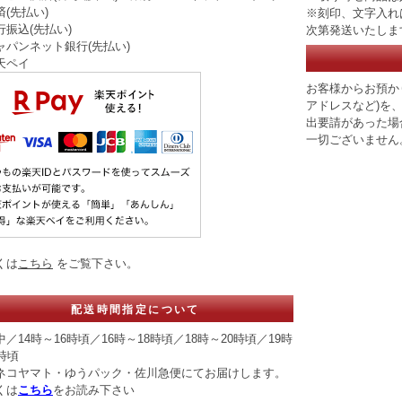
(先払い)
※刻印、文字入れ
行振込(先払い)
次第発送いたしま
ャパンネット銀行(先払い)
天ペイ
お客様からお預か
アドレスなど)を
出要請があった場
一切ございません
くは
こちら
をご覧下さい。
配送時間指定について
／14時～16時頃／16時～18時頃／18時～20時頃／19時
時頃
ネコヤマト・ゆうパック・佐川急便にてお届けします。
くは
こちら
をお読み下さい