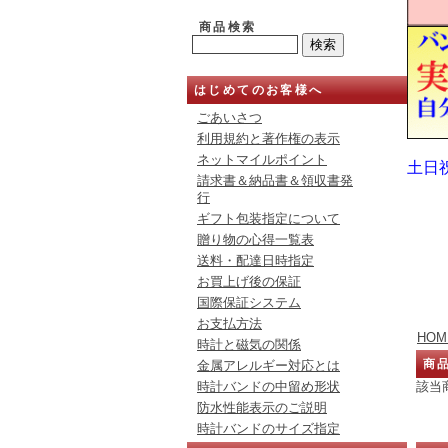
商品検索
はじめてのお客様へ
ごあいさつ
利用規約と著作権の表示
ネットマイルポイント
土日
請求書＆納品書＆領収書発
行
ギフト包装指定について
贈り物の心得一覧表
送料・配達日時指定
お買上げ後の保証
国際保証システム
お支払方法
HOM
時計と磁気の関係
商
金属アレルギー対応とは
該当
時計バンドの中留め形状
防水性能表示のご説明
時計バンドのサイズ指定