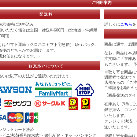
ご利用案内
配送料
表示価格に送料込み
詳しくは
こちら
を
担いただく場合は全国一律送料600円！(北海道・沖縄県
00円)
商品は通常、1週
けはヤマト運輸（クロネコヤマト宅急便） ゆうパック、
急便のどちらかでお届けします。
なお、商品は本店
店お任せになります。）
注文時に「在庫あ
もございます。 
お支払いについて
※取り寄せ商品に
払いは以下の方法がご選択いただけます。
週間程で発送でき
店舗からの 「ご
ご確認をお願いい
【商品発送のタイ
在庫ありで特にご
銀行振込、コンビ
いたします。
クレジット決済、
送いたします。
レジットカード決済
ンビニ決済(番号端末式)・銀行ATM・ネットバンキング
※取り寄せ商品は