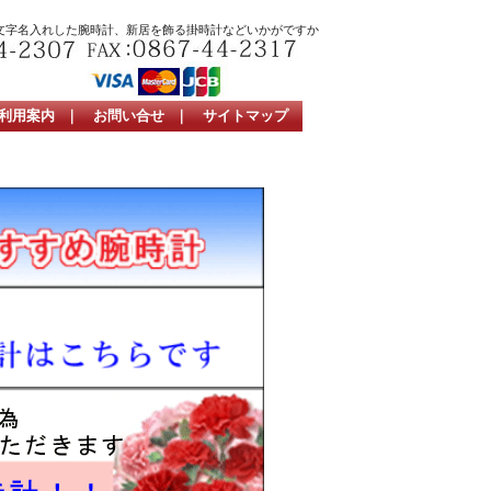
文字名入れした腕時計、新居を飾る掛時計などいかがですか
利用案内
｜
お問い合せ
｜
サイトマップ