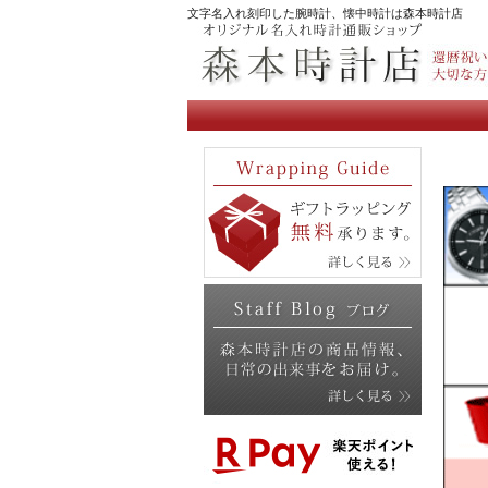
文字名入れ刻印した腕時計、懐中時計は森本時計店