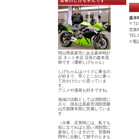
店長のしげちゃんです
森本
〒71
営業
TEL:
※電
岡山県真庭市にある森本時計
店 ネット本店 店長の森本茂
樹です（通称しげちゃん）
しげちゃんはバイクに乗るの
が好きで、早くどこかに乗っ
て出かけたいと思っていま
す。
アニメや漫画も好きですね。
地域の活動としては消防団に
入り、現在は真庭市消防団勝
山方面隊本部に所属していま
す
（火事、災害時には、私でも
役に立てればと思い消防団に
参加していますので、営業時
間中に出動して留守のときも