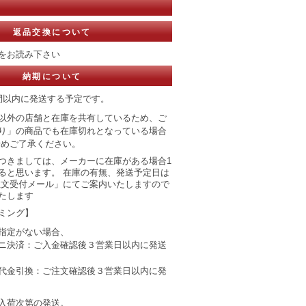
返品交換について
をお読み下さい
納期について
間以内に発送する予定です。
以外の店舗と在庫を共有しているため、ご
り」の商品でも在庫切れとなっている場合
予めご了承ください。
つきましては、メーカーに在庫がある場合1
ると思います。 在庫の有無、発送予定日は
注文受付メール」にてご案内いたしますので
たします
ミング】
指定がない場合、
ニ決済：ご入金確認後３営業日以内に発送
代金引換：ご注文確認後３営業日以内に発
入荷次第の発送。