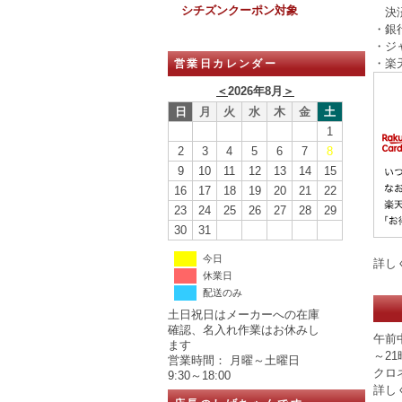
シチズンクーポン対象
決済
・銀
・ジ
・楽
営業日カレンダー
＜
2026年8月
＞
日
月
火
水
木
金
土
1
2
3
4
5
6
7
8
9
10
11
12
13
14
15
16
17
18
19
20
21
22
23
24
25
26
27
28
29
30
31
今日
詳し
休業日
配送のみ
土日祝日はメーカーへの在庫
確認、名入れ作業はお休みし
午前中
ます
～21
営業時間： 月曜～土曜日
クロ
9:30～18:00
詳し