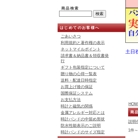
商品検索
はじめてのお客様へ
ごあいさつ
利用規約と著作権の表示
ネットマイルポイント
土日
請求書＆納品書＆領収書発
行
ギフト包装指定について
贈り物の心得一覧表
送料・配達日時指定
お買上げ後の保証
国際保証システム
お支払方法
HOM
時計と磁気の関係
商
金属アレルギー対応とは
時計バンドの中留め形状
説明
防水性能表示のご説明
1件～
時計バンドのサイズ指定