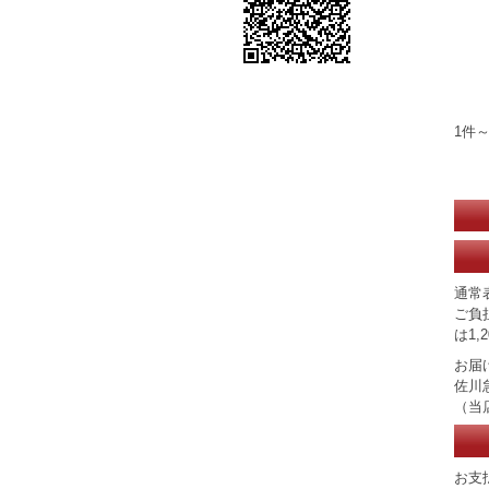
1件～
通常
ご負
は1,2
お届
佐川
（当
お支