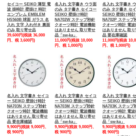
セイコー SEIKO 薄型 電
名入れ 文字書き ウラ面
名入れ 文字書き 
波 掛時計 壁掛け 時計
のみ タテ書き セイコー
のみ タテ書き セ
エンブレム EMBLEM
SEIKO 壁掛け時計
SEIKO 壁掛け時計
HS560B 球面 ガラス 名
NA702W ステップ秒針
NA702P ステップ
入れ 文字 入れ付き 裏面
クオーツ時計 電波機能
クオーツ時計 電波
のみ 取り寄せ品
はありません 取り寄せ
はありません 取り
39,600円(税抜 36,000
品「sw-ka」
品 要在庫確認
円、税 3,600円)
11,000円(税抜 10,000
11,000円(税抜 10,0
円、税 1,000円)
円、税 1,000円)
名入れ 文字書き セイコ
名入れ 文字書き セイコ
名入れ 文字書き 
ー SEIKO 壁掛け時計
ー SEIKO 壁掛け時計
ー SEIKO 壁掛け
NA703N ステップ秒針
NA703M ステップ秒針
NA703K ステップ
クオーツ時計 電波機能
クオーツ時計 電波機能
クオーツ時計 電波
はありません 取り寄せ
はありません 取り寄せ
はありません 取り
品 要在庫確認
品「sw-ka」
品「sw-ka」
9,900円(税抜 9,000円、
9,900円(税抜 9,000円、
9,900円(税抜 9,0
税 900円)
税 900円)
税 900円)