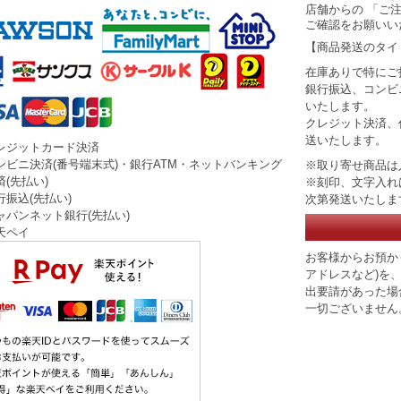
店舗からの 「ご
ご確認をお願いい
【商品発送のタイ
在庫ありで特にご
銀行振込、コンビ
いたします。
クレジット決済、
送いたします。
レジットカード決済
ンビニ決済(番号端末式)・銀行ATM・ネットバンキング
※取り寄せ商品は
(先払い)
※刻印、文字入れ
行振込(先払い)
次第発送いたしま
ャパンネット銀行(先払い)
天ペイ
お客様からお預か
アドレスなど)を
出要請があった場
一切ございません