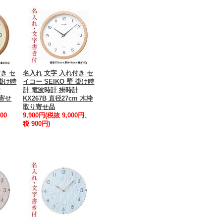
き セ
名入れ 文字 入れ付き セ
 掛け時
イコー SEIKO 壁 掛け時
計
計 電波時計 掛時計
り寄せ
KX267B 直径27cm 木枠
取り寄せ品
00
9,900円(税抜 9,000円、
税 900円)