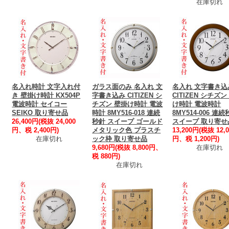
在庫切れ
名入れ時計 文字入れ付
ガラス面のみ 名入れ 文
名入れ 文字書き込
き 壁掛け時計 KX504P
字書き込み CITIZEN シ
CITIZEN シチズン
電波時計 セイコー
チズン 壁掛け時計 電波
け時計 電波時計
SEIKO 取り寄せ品
時計 8MY516-018 連続
8MY514-006 連
26,400円(税抜 24,000
秒針 スイープ ゴールド
スイープ 取り寄せ
円、税 2,400円)
メタリック色 プラスチ
13,200円(税抜 12,0
在庫切れ
ック枠 取り寄せ品
円、税 1,200円)
9,680円(税抜 8,800円、
在庫切れ
税 880円)
在庫切れ