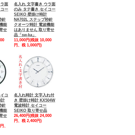
ウラ面
名入れ 文字書き ウラ面
イコー
のみ タテ書き セイコー
SEIKO 壁掛け時計
秒針
NA702L ステップ秒針
機能
クオーツ時計 電波機能
寄せ
はありません 取り寄せ
品「sw-ka」
00
11,000円(税抜 10,000
円、税 1,000円)
セイコ
名入れ時計 文字入れ付
時計
き 壁掛け時計 KX504W
秒針
電波時計 セイコー
機能
SEIKO 取り寄せ品
寄せ
26,400円(税抜 24,000
円、税 2,400円)
00円、