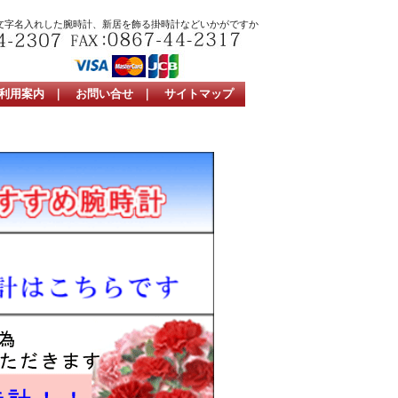
文字名入れした腕時計、新居を飾る掛時計などいかがですか
利用案内
｜
お問い合せ
｜
サイトマップ