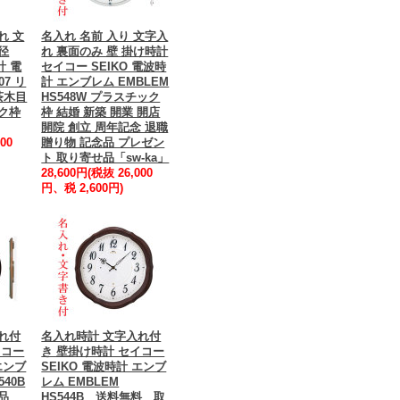
れ 文
名入れ 名前 入り 文字入
径
れ 裏面のみ 壁 掛け時計
計 電
セイコー SEIKO 電波時
07 リ
計 エンブレム EMBLEM
濃茶木目
HS548W プラスチック
ク枠
枠 結婚 新築 開業 開店
開院 創立 周年記念 退職
00
贈り物 記念品 プレゼン
ト 取り寄せ品「sw-ka」
28,600円(税抜 26,000
円、税 2,600円)
れ付
名入れ時計 文字入れ付
イコー
き 壁掛け時計 セイコー
エンブ
SEIKO 電波時計 エンブ
540B
レム EMBLEM
品
HS544B 送料無料 取