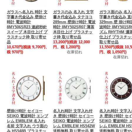
ガラスへ名入れ 時計 文
ガラスのみ 名入れ 文字
ガラス面のみ 名入
字書き代金込み 壁掛け
書き代金込み タテヨコ
字書き代金込み 直
時計 電波時計
289mm 壁掛け時計 電波
329mm 壁 掛け時
8MY506SR23 連続秒針
時計 8MY502SR07 薄茶
波時計 8MY501SR
スイープ 木目仕上げ プ
木目仕上げ プラスチッ
ズム RHYTHM 
ラスチック枠 取り寄せ
ク枠 取り寄せ品
仕上げ プラスチッ
品
13,200円(税抜 12,000
取り寄せ品
10,670円(税抜 9,700円、
円、税 1,200円)
11,550円(税抜 10,5
税 970円)
在庫切れ
円、税 1,050円)
在庫切れ
壁掛け時計 セイコー
名入れ時計 文字入れ付
名入れ時計 文字入
SEIKO 電波時計 エンブ
き 壁掛け時計 セイコー
き 壁掛け時計 セ
レム EMBLEM 名入れ
SEIKO 電波時計 エンブ
SEIKO 電波時計 
名前 文字入れ ウラ面の
レム EMBLEM HS542W
レム EMBLEM HS
み HS548B プラスチッ
送料無料 取り寄せ品 要
送料無料 取り寄せ