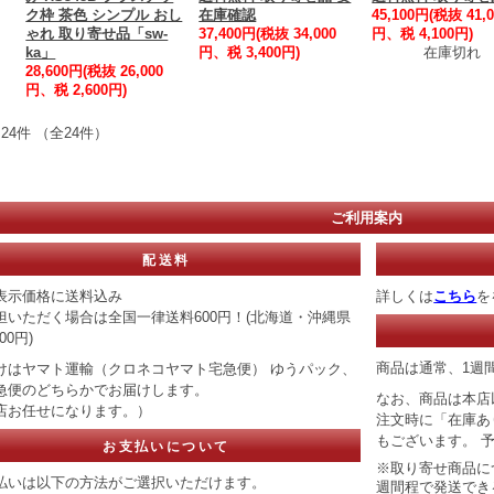
ク枠 茶色 シンプル おし
在庫確認
45,100円(税抜 41,0
ゃれ 取り寄せ品「sw-
37,400円(税抜 34,000
円、税 4,100円)
ka」
円、税 3,400円)
在庫切れ
28,600円(税抜 26,000
円、税 2,600円)
24件 （全24件）
ご利用案内
配送料
表示価格に送料込み
詳しくは
こちら
を
担いただく場合は全国一律送料600円！(北海道・沖縄県
00円)
商品は通常、1週
けはヤマト運輸（クロネコヤマト宅急便） ゆうパック、
急便のどちらかでお届けします。
なお、商品は本店
店お任せになります。）
注文時に「在庫あ
もございます。 
お支払いについて
※取り寄せ商品に
払いは以下の方法がご選択いただけます。
週間程で発送でき