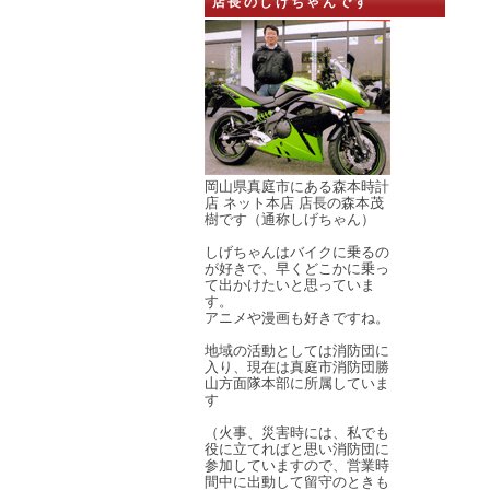
店長のしげちゃんです
岡山県真庭市にある森本時計
店 ネット本店 店長の森本茂
樹です（通称しげちゃん）
しげちゃんはバイクに乗るの
が好きで、早くどこかに乗っ
て出かけたいと思っていま
す。
アニメや漫画も好きですね。
地域の活動としては消防団に
入り、現在は真庭市消防団勝
山方面隊本部に所属していま
す
（火事、災害時には、私でも
役に立てればと思い消防団に
参加していますので、営業時
間中に出動して留守のときも