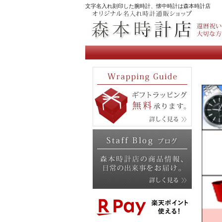
文字名入れ刻印した腕時計、懐中時計は森本時計店