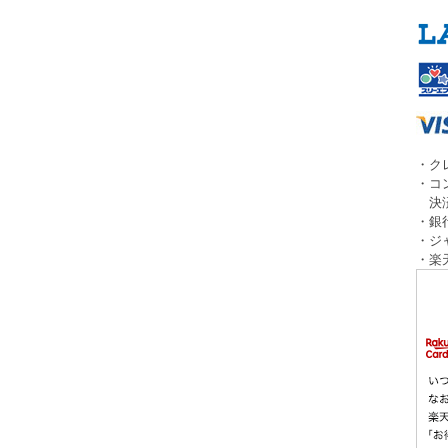
・ク
・コ
決済
・銀
・ジ
・楽