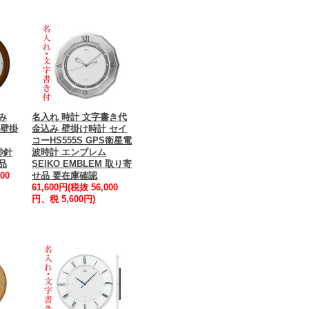
み
名入れ 時計 文字書き代
 壁掛
金込み 壁掛け時計 セイ
コーHS555S GPS衛星電
続秒針
波時計 エンブレム
品
SEIKO EMBLEM 取り寄
00
せ品 要在庫確認
61,600円(税抜 56,000
円、税 5,600円)