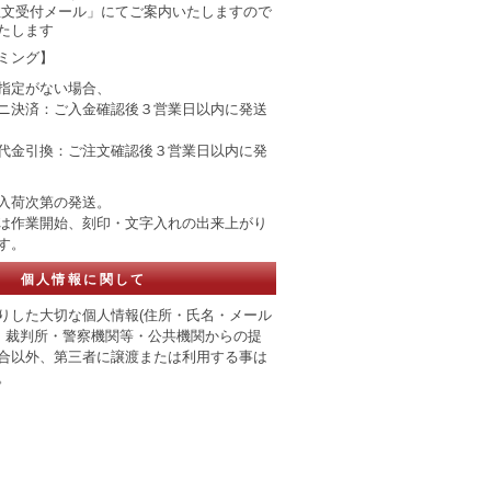
注文受付メール」にてご案内いたしますので
たします
ミング】
指定がない場合、
ニ決済：ご入金確認後３営業日以内に発送
代金引換：ご注文確認後３営業日以内に発
入荷次第の発送。
は作業開始、刻印・文字入れの出来上がり
す。
個人情報に関して
りした大切な個人情報(住所・氏名・メール
、 裁判所・警察機関等・公共機関からの提
合以外、第三者に譲渡または利用する事は
。