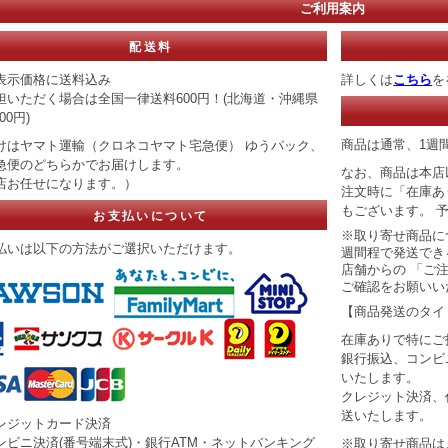
ご利用案内
配送料
表示価格に送料込み
詳しくは
こちら
を
担いただく場合は全国一律送料600円！(北海道・沖縄県
00円)
商品は通常、1週
けはヤマト運輸（クロネコヤマト宅急便） ゆうパック、
急便のどちらかでお届けします。
なお、商品は本店
店お任せになります。）
注文時に「在庫あ
もございます。 
お支払いについて
※取り寄せ商品に
払いは以下の方法がご選択いただけます。
週間程で発送でき
店舗からの 「ご
ご確認をお願いい
【商品発送のタイ
在庫ありで特にご
銀行振込、コンビ
いたします。
クレジット決済、
送いたします。
レジットカード決済
ンビニ決済(番号端末式)・銀行ATM・ネットバンキング
※取り寄せ商品は