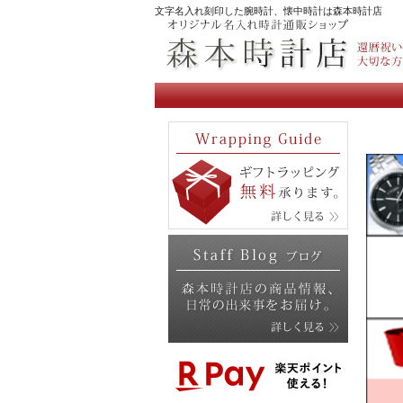
文字名入れ刻印した腕時計、懐中時計は森本時計店