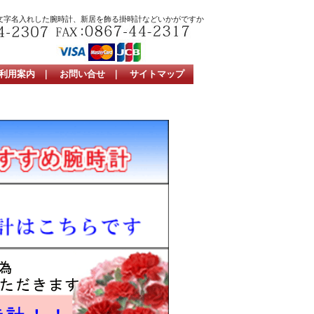
文字名入れした腕時計、新居を飾る掛時計などいかがですか
利用案内
｜
お問い合せ
｜
サイトマップ