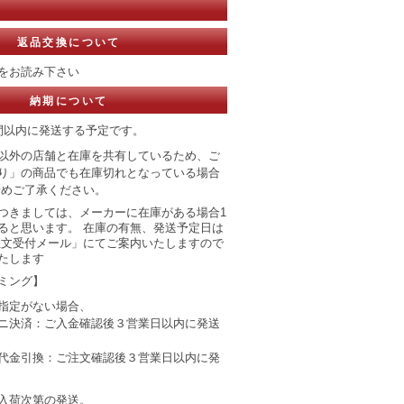
返品交換について
をお読み下さい
納期について
間以内に発送する予定です。
以外の店舗と在庫を共有しているため、ご
り」の商品でも在庫切れとなっている場合
予めご了承ください。
つきましては、メーカーに在庫がある場合1
ると思います。 在庫の有無、発送予定日は
注文受付メール」にてご案内いたしますので
たします
ミング】
指定がない場合、
ニ決済：ご入金確認後３営業日以内に発送
代金引換：ご注文確認後３営業日以内に発
入荷次第の発送。