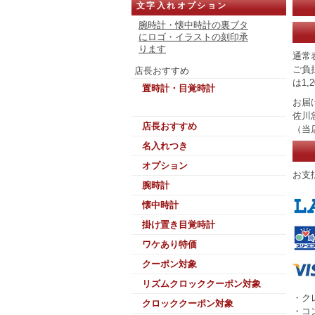
文字入れオプション
腕時計・懐中時計の裏ブタ
にロゴ・イラストの刻印承
ります
通常
ご負
店長おすすめ
は1,2
置時計・目覚時計
お届
佐川
店長おすすめ
（当
名入れつき
オプション
お支
腕時計
懐中時計
掛け置き目覚時計
ワケあり特価
クーポン対象
リズムクロッククーポン対象
・ク
クロッククーポン対象
・コ