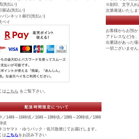
(先払い)
※刻印、文字入れ
行振込(先払い)
次第発送いたしま
ャパンネット銀行(先払い)
天ペイ
お客様からお預か
アドレスなど)を
出要請があった場
一切ございません
くは
こちら
をご覧下さい。
配送時間指定について
／14時～16時頃／16時～18時頃／18時～20時頃／19時
時頃
ネコヤマト・ゆうパック・佐川急便にてお届けします。
くは
こちら
をお読み下さい