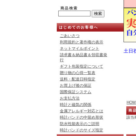
商品検索
はじめてのお客様へ
ごあいさつ
利用規約と著作権の表示
ネットマイルポイント
土日
請求書＆納品書＆領収書発
行
ギフト包装指定について
贈り物の心得一覧表
送料・配達日時指定
お買上げ後の保証
国際保証システム
お支払方法
HOM
時計と磁気の関係
商
金属アレルギー対応とは
該当
時計バンドの中留め形状
防水性能表示のご説明
時計バンドのサイズ指定