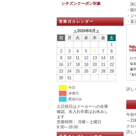
シチズンクーポン対象
決済
・銀
・ジ
・楽
営業日カレンダー
＜
2026年8月
＞
日
月
火
水
木
金
土
1
2
3
4
5
6
7
8
9
10
11
12
13
14
15
16
17
18
19
20
21
22
23
24
25
26
27
28
29
30
31
今日
詳し
休業日
配送のみ
土日祝日はメーカーへの在庫
確認、名入れ作業はお休みし
午前中
ます
～21
営業時間： 月曜～土曜日
クロ
9:30～18:00
詳し