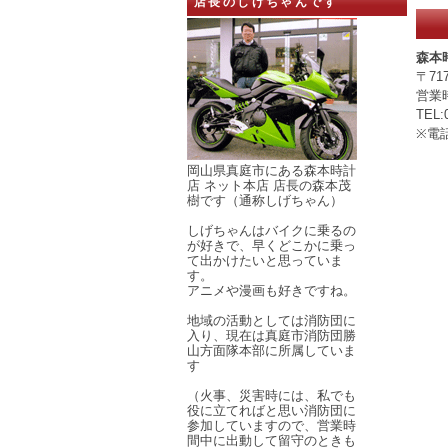
店長のしげちゃんです
森本
〒71
営業
TEL:
※電
岡山県真庭市にある森本時計
店 ネット本店 店長の森本茂
樹です（通称しげちゃん）
しげちゃんはバイクに乗るの
が好きで、早くどこかに乗っ
て出かけたいと思っていま
す。
アニメや漫画も好きですね。
地域の活動としては消防団に
入り、現在は真庭市消防団勝
山方面隊本部に所属していま
す
（火事、災害時には、私でも
役に立てればと思い消防団に
参加していますので、営業時
間中に出動して留守のときも