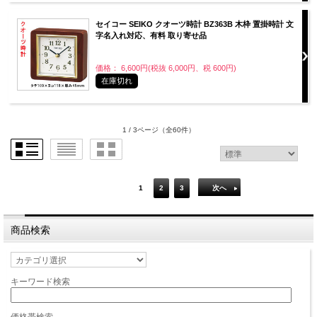
セイコー SEIKO クオーツ時計 BZ363B 木枠 置掛時計 文
字名入れ対応、有料 取り寄せ品
価格： 6,600円(税抜 6,000円、税 600円)
在庫切れ
1 / 3ページ
（全60件）
1
2
3
次へ
商品検索
キーワード検索
価格帯検索