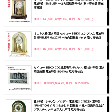
電波時計 EMBLEM 一方向回転飾り付き 取り寄せ品 要在
庫確認
価格： 148,500円(税抜 135,000円、税 13,500円)
オニキス枠 置き時計 セイコー SEIKO エンブレム 電波時
計 EMBLEM HW203M 一方向回転飾り付き 取り寄せ品
価格： 165,000円(税抜 150,000円、税 15,000円)
セイコー SEIKO CO2濃度表示 デジタル 壁 掛け時計 置き
時計兼用 電波時計 SQ449W 取り寄せ品
価格： 30,800円(税抜 28,000円、税 2,800円)
置き時計 シチズン メロディ 電波時計 CITIZEN 置時計
4RN427-005 クリスタル付き 回転飾り 緑木目光沢仕上げ
プラスチック枠 文字入れ不可 取り寄せ品