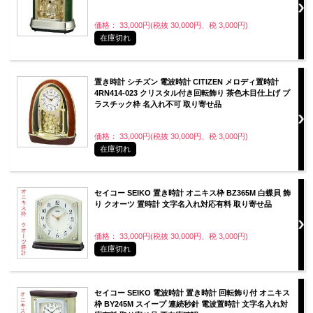
価格： 33,000円(税抜 30,000円、税 3,000円)
在庫切れ
置き時計 シチズン 電波時計 CITIZEN メロディ置時計
4RN414-023 クリスタル付き回転飾り 茶色木目仕上げ プ
ラスチック枠 名入れ不可 取り寄せ品
価格： 33,000円(税抜 30,000円、税 3,000円)
在庫切れ
セイコー SEIKO 置き時計 オニキス枠 BZ365M 白蝶貝 飾
り クオーツ 置時計 文字名入れ対応有料 取り寄せ品
価格： 33,000円(税抜 30,000円、税 3,000円)
在庫切れ
セイコー SEIKO 電波時計 置き時計 回転飾り付 オニキス
枠 BY245M スイープ 連続秒針 電波置時計 文字名入れ対