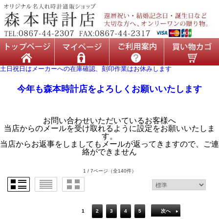
土日祝日はメーカーへの在庫確認、刻印作業はお休みします
今年も森本時計店をよろしくお願いいたします
お問い合わせいただいているお客様へ
当店からのメールを受け取れるように設定をお願いいたしま
す。
当店からお返事をしましてもメールが返ってきますので、ご連
絡ができません
1 / 7ページ
（全140件）
1
2
3
4
5
次へ