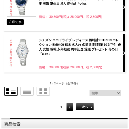
妻 母親 誕生日 取り寄せ品「c-ka」
価格： 30,800円(税抜 28,000円、税 2,800円)
在庫切れ
シチズン エコドライブ レディース 腕時計 CITIZEN コレ
クション EM0400-51B 名入れ 名前 彫刻 刻印 10文字付 婦
人 女性 就職 永年勤続 周年記念 退職 プレゼント 母の日
「c-ka」
価格： 30,800円(税抜 28,000円、税 2,800円)
1 / 2ページ
（全29件）
1
2
次へ
商品検索