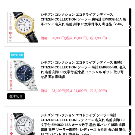
シチズン コレクション エコドライブ レディース
CITIZEN COLLECTION ソーラー 腕時計 EM0932-10A 黒
革バンド 名入れ 名前 刻印 10文字付 取り寄せ品「c-ka」
価格： 20,900円(税抜 19,000円、税 1,900円)
PICK UP
シチズン コレクション エコドライブ レディース 腕時計
CITIZEN COLLECTION ソーラー 時計 EM0930-58L 名入
れ 名前 刻印 10文字付 記念品 イニシャル ギフト 取り寄
せ品 要在庫確認
価格： 23,100円(税抜 21,000円、税 2,100円)
在庫切れ
シチズン コレクション エコドライブ ソーラー時計
CITIZEN COLLECTION レディース 名入れ 名前 刻印 10
文字付 EM0930-15A オール数字 黒色 革バンド 就職 退職
還暦 喜寿 ソーラー腕時計 レディース 女性用 母の日 誕生
日 プレゼント 取り寄せ品「c-ka」