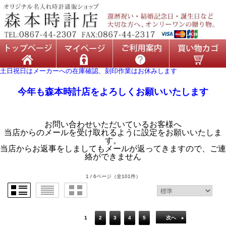
土日祝日はメーカーへの在庫確認、刻印作業はお休みします
今年も森本時計店をよろしくお願いいたします
お問い合わせいただいているお客様へ
当店からのメールを受け取れるように設定をお願いいたしま
す。
当店からお返事をしましてもメールが返ってきますので、ご連
絡ができません
1 / 6ページ
（全101件）
1
2
3
4
5
次へ