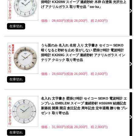
掛時計 KX269W スイープ 連続秒針 木枠 白塗装 光沢仕上
げ アクリルガラス 取り寄せ品「sw-ka」
価格： 28,600円(税抜 26,000円、税 2,600円)
在庫切れ
うら面のみ 名入れ 名前 入り 文字書き セイコー SEIKO
暗くなると秒針を止め 音がしない 壁掛け時計 電波時計
掛時計 KX269G スイープ 連続秒針 アクリルガラス イン
テリア クロック 取り寄せ品
価格： 28,600円(税抜 26,000円、税 2,600円)
在庫切れ
名入れ 文字書き 壁掛け時計 セイコー SEIKO 電波時計 エ
ンブレム EMBLEM スイープ 連続秒針 HS559W 結婚記念
新築祝 開業 開店 創立記念 周年記念 定年退職 贈り物 プレ
ゼント 取り寄せ品
価格： 31,900円(税抜 29,000円、税 2,900円)
在庫切れ