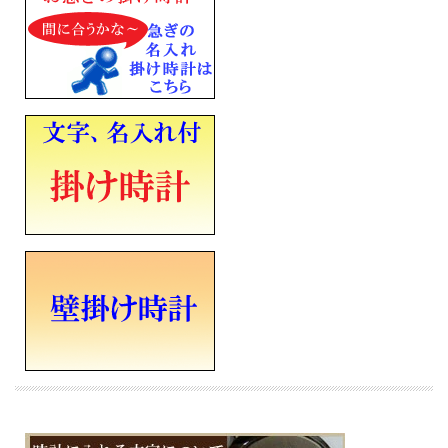
※マクセル アルカリ乾電池「ボルテージ」をお使いください。
木枠（MDF・薄金色パール塗装 光沢仕上げ）
前面：アクリル
■電波機能：日本全国対応
■電池式
■アルカリ単三乾電池×２個
■流れるような動きの連続秒針
■縦340mm×横340mm×厚み45mm×重さ1.3Kg
■メーカーの正規国内保証書付き（1年間保証）
会社 永年勤続 周年記念 皆勤 栄転 定年 退職 竣工 落成記念 記念品 開店祝い 開院
開業 誕生日 入学 成人 卒業 結婚式 引き出物 ご結婚記念 ご出産祝い 金婚 ご成約記
念 創立記念 新築祝い 改築 還暦 喜寿 白寿 米寿 古希 古稀 叙勲 御祝 ホールインワ
ン 贈り物 ギフト プレゼントにメッセージ文字名入れ時計を
※時計への文字書き金額（1ヶ所）込みの表示価格です
※１０日前後での発送となります（在庫ありの場合。在庫切れの場合もあります）
※文字はカート内の備考欄に記載ください