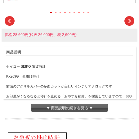
価格:28,600円(税抜 26,000円、税 2,600円)
商品説明
セイコー SEIKO 電波時計
KX269G 壁掛け時計
前面のアクリルカバーの多面カットが美しいインテリアクロックです
お部屋がくなるなると秒針を止める「おやすみ秒針」を採用していますので、おや
すみの時に静かな眠りを助けてくれます
▼ 商品説明の続きを見る ▼
・電波修正機能（40kHz/60kHz自動選局）
・スイープセコンド
・おやすみ秒針（光センサーによる自動秒針停止機能）
・石膏ボード用掛金具つき
・電池寿命約5年間