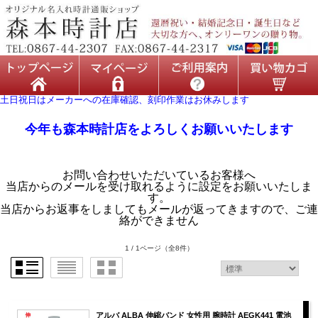
土日祝日はメーカーへの在庫確認、刻印作業はお休みします
今年も森本時計店をよろしくお願いいたします
お問い合わせいただいているお客様へ
当店からのメールを受け取れるように設定をお願いいたしま
す。
当店からお返事をしましてもメールが返ってきますので、ご連
絡ができません
1 / 1ページ
（全8件）
アルバ ALBA 伸縮バンド 女性用 腕時計 AEGK441 電池