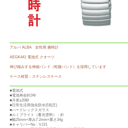
アルバ ALBA 女性用 腕時計
AEGK441 電池式 クオーツ
伸び縮みする伸縮バンド（蛇腹バンド）を採用しています
ケース材質：ステンレスケース
■電池式
■電池寿命約3年
■月差±20秒
■日常生活用強化防水(5気圧)
■ハードレックスガラス
■ルミブライト（蓄光塗料）：針
■幅25mm×厚み7.2mm×重さ34g
■キャリバーNo：VJ21