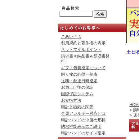
商品検索
はじめてのお客様へ
ごあいさつ
利用規約と著作権の表示
ネットマイルポイント
土日
請求書＆納品書＆領収書発
行
ギフト包装指定について
贈り物の心得一覧表
送料・配達日時指定
お買上げ後の保証
国際保証システム
お支払方法
HOM
時計と磁気の関係
>
腕
金属アレルギー対応とは
>
店
時計バンドの中留め形状
アル
防水性能表示のご説明
料
時計バンドのサイズ指定