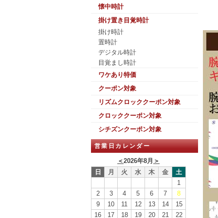
懐中時計
掛け置き目覚時計
掛け時計
置時計
デジタル時計
目覚まし時計
ワケあり特価
クーポン対象
リズムクロッククーポン対象
クロッククーポン対象
シチズンクーポン対象
営業日カレンダー
＜
2026年8月
＞
日
月
火
水
木
金
土
1
2
3
4
5
6
7
8
9
10
11
12
13
14
15
16
17
18
19
20
21
22