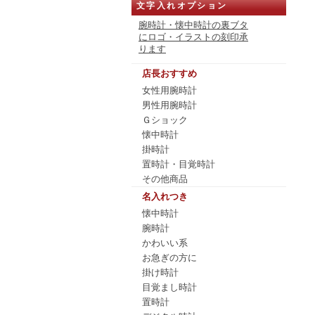
文字入れオプション
腕時計・懐中時計の裏ブタ
にロゴ・イラストの刻印承
ります
店長おすすめ
女性用腕時計
男性用腕時計
Ｇショック
懐中時計
掛時計
置時計・目覚時計
その他商品
名入れつき
懐中時計
腕時計
かわいい系
お急ぎの方に
掛け時計
目覚まし時計
置時計