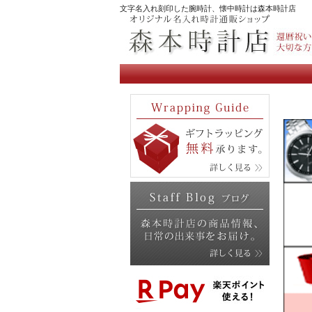
文字名入れ刻印した腕時計、懐中時計は森本時計店