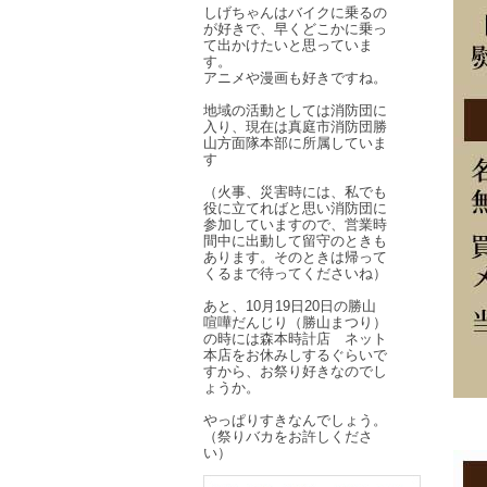
しげちゃんはバイクに乗るの
が好きで、早くどこかに乗っ
て出かけたいと思っていま
す。
アニメや漫画も好きですね。
地域の活動としては消防団に
入り、現在は真庭市消防団勝
山方面隊本部に所属していま
す
（火事、災害時には、私でも
役に立てればと思い消防団に
参加していますので、営業時
間中に出動して留守のときも
あります。そのときは帰って
くるまで待ってくださいね）
あと、10月19日20日の勝山
喧嘩だんじり（勝山まつり）
の時には森本時計店 ネット
本店をお休みしするぐらいで
すから、お祭り好きなのでし
ょうか。
やっぱりすきなんでしょう。
（祭りバカをお許しくださ
い）