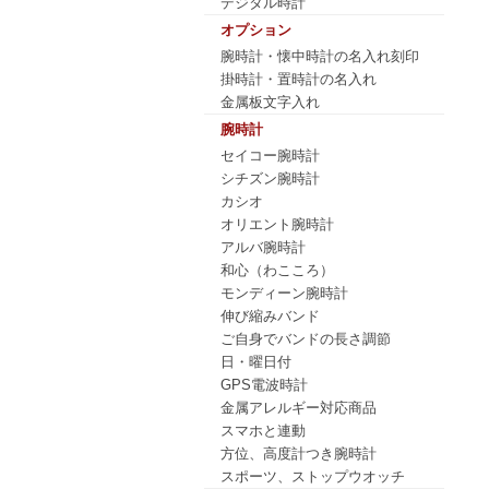
デジタル時計
オプション
腕時計・懐中時計の名入れ刻印
掛時計・置時計の名入れ
金属板文字入れ
腕時計
セイコー腕時計
シチズン腕時計
カシオ
オリエント腕時計
アルバ腕時計
和心（わこころ）
モンディーン腕時計
伸び縮みバンド
ご自身でバンドの長さ調節
日・曜日付
GPS電波時計
金属アレルギー対応商品
スマホと連動
方位、高度計つき腕時計
スポーツ、ストップウオッチ