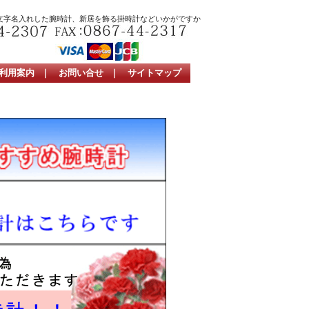
文字名入れした腕時計、新居を飾る掛時計などいかがですか
利用案内
｜
お問い合せ
｜
サイトマップ