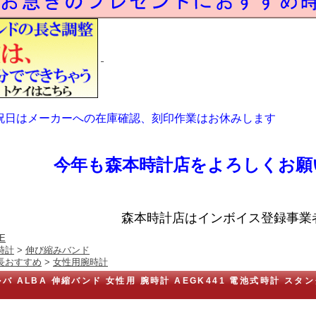
祝日はメーカーへの在庫確認、刻印作業はお休みします
今年も森本時計店をよろしくお願
森本時計店はインボイス登録事業
E
時計
>
伸び縮みバンド
長おすすめ
>
女性用腕時計
バ ALBA 伸縮バンド 女性用 腕時計 AEGK441 電池式時計 ス