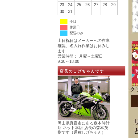
23
24
25
26
27
28
29
30
31
今日
休業日
配送のみ
土日祝日はメーカーへの在庫
確認、名入れ作業はお休みし
ます
営業時間： 月曜～土曜日
9:30～18:00
店長のしげちゃんです
岡山県真庭市にある森本時計
店 ネット本店 店長の森本茂
樹です（通称しげちゃん）