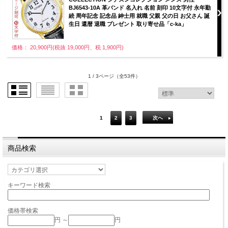
BJ6543-10A 革バンド 名入れ 名前 刻印 10文字付 永年勤
続 周年記念 記念品 紳士用 就職 父親 父の日 お父さん 誕
生日 還暦 退職 プレゼント 取り寄せ品「c-ka」
価格： 20,900円(税抜 19,000円、税 1,900円)
1 / 3ページ
（全53件）
1
2
3
次へ
商品検索
キーワード検索
価格帯検索
円 ～
円