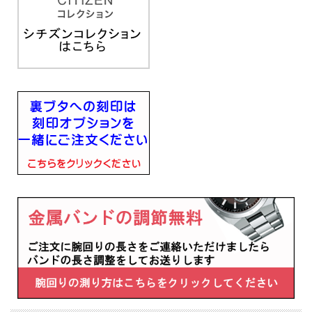
■１０気圧防水
■ステンレススチールケース
■クリスタルガラス
■カレンダー（日付）機能
■夜光（蓄光塗料）：針
■1/1秒、60分計（ストップウォッチ機能）
■バンド幅20mm
■幅39.8mm×厚み11.2mm×重さ139g
■キャリバーNo：H500
■バンド調整可能サイズ：150～194mm
・充電警告機能
・過充電防止機能
・秒針停止機能
・フル充電時約5ヶ月可動
・日付表示
・24時間表示
・1/1秒クロノグラフ(60分計)
・シンプルアジャスト
■メーカーの正規国内保証書付き（3年間保証）
メッセージ文字名入れ刻印した腕時計を永年勤続 周年記念 皆勤 栄転 定年 退職 誕
生日 入学 成人 卒業 結婚式 ご結婚記念 金婚 銀婚 還暦 白寿 喜寿 米寿 古希 古稀 叙
勲 御祝 ホールインワン 贈り物 ギフト 記念品 プレゼントに
※１０文字分の加工費込みの表示価格です
※在庫ありの時１０日間前後（土日祝日は除く）で発送予定（在庫切れの場合もあ