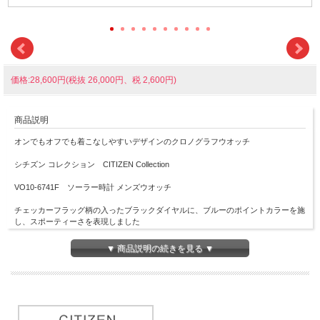
価格:28,600円(税抜 26,000円、税 2,600円)
商品説明
オンでもオフでも着こなしやすいデザインのクロノグラフウオッチ
シチズン コレクション CITIZEN Collection
VO10-6741F ソーラー時計 メンズウオッチ
チェッカーフラッグ柄の入ったブラックダイヤルに、ブルーのポイントカラーを施
し、スポーティーさを表現しました
中留めにはワンプッシュ三つ折式中留めを採用しています
▼ 商品説明の続きを見る ▼
■プッシュ式三つ折中留め
■光発電
■光発電約5ヶ月（フル充電時）
■月差±15秒