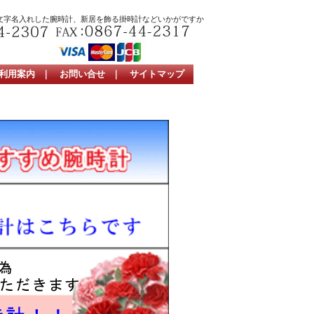
文字名入れした腕時計、新居を飾る掛時計などいかがですか
利用案内
｜
お問い合せ
｜
サイトマップ