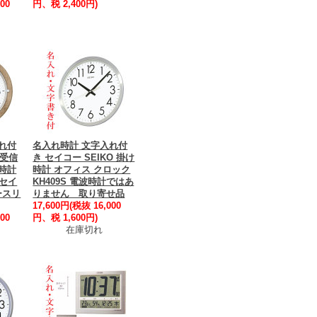
00
円、税 2,400円)
れ付
名入れ時計 文字入れ付
を受信
き セイコー SEIKO 掛け
時計
時計 オフィス クロック
 セイ
KH409S 電波時計ではあ
ースリ
りません 取り寄せ品
17,600円(税抜 16,000
00
円、税 1,600円)
在庫切れ