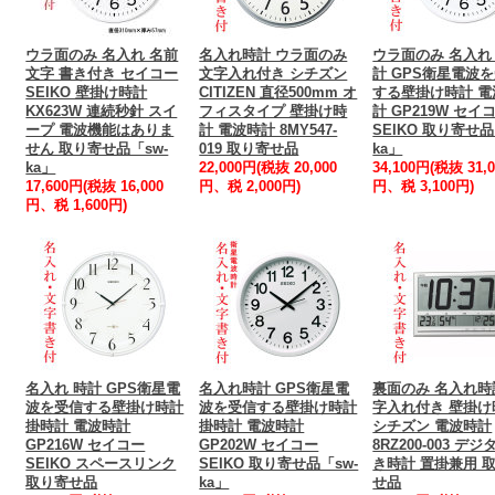
ウラ面のみ 名入れ 名前
名入れ時計 ウラ面のみ
ウラ面のみ 名入れ
文字 書き付き セイコー
文字入れ付き シチズン
計 GPS衛星電波
SEIKO 壁掛け時計
CITIZEN 直径500mm オ
する壁掛け時計 電
KX623W 連続秒針 スイ
フィスタイプ 壁掛け時
計 GP219W セイ
ープ 電波機能はありま
計 電波時計 8MY547-
SEIKO 取り寄せ品
せん 取り寄せ品「sw-
019 取り寄せ品
ka」
ka」
22,000円(税抜 20,000
34,100円(税抜 31,0
17,600円(税抜 16,000
円、税 2,000円)
円、税 3,100円)
円、税 1,600円)
名入れ 時計 GPS衛星電
名入れ時計 GPS衛星電
裏面のみ 名入れ時
波を受信する壁掛け時計
波を受信する壁掛け時計
字入れ付き 壁掛け
掛時計 電波時計
掛時計 電波時計
シチズン 電波時計
GP216W セイコー
GP202W セイコー
8RZ200-003 デジ
SEIKO スペースリンク
SEIKO 取り寄せ品「sw-
き時計 置掛兼用 
取り寄せ品
ka」
せ品