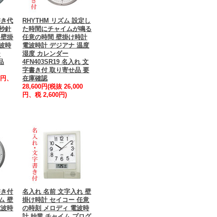
書き代
RHYTHM リズム 設定し
秒針
た時間にチャイムが鳴る
 壁掛
任意の時間 壁掛け時計
電波時
電波時計 デジアナ 温度
ー
湿度 カレンダー
品
4FN403SR19 名入れ 文
字書き付 取り寄せ品 要
00円、
在庫確認
28,600円(税抜 26,000
円、税 2,600円)
書き付
名入れ 名前 文字入れ 壁
ム 壁
掛け時計 セイコー 任意
電波時
の時刻 メロディ 電波時
計 始業 チャイム プログ