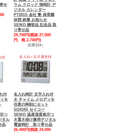
り寄せ
ラム クロック 掛時計 デ
ジタル カレンダー
00
PT201S 会社 塾 保育園
休憩 終業 お知らせ
SEIKO 贈答品 記念品 取
り寄せ品
29,700円(税抜 27,000
円、税 2,700円)
在庫切れ
れ付
名入れ時計 文字入れ付
ディを
き チャイム メロディを
ト
任意の時刻にセット
SQ434S セイコー
表示つ
SEIKO 温度湿度表示つ
ジタル
き置き掛け兼用デジタル
せ品
電波時計 取り寄せ品
26,400円(税抜 24,000