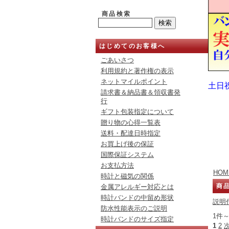
商品検索
はじめてのお客様へ
ごあいさつ
利用規約と著作権の表示
ネットマイルポイント
土日
請求書＆納品書＆領収書発
行
ギフト包装指定について
贈り物の心得一覧表
送料・配達日時指定
お買上げ後の保証
国際保証システム
お支払方法
HOM
時計と磁気の関係
商
金属アレルギー対応とは
時計バンドの中留め形状
説明
防水性能表示のご説明
1件～
時計バンドのサイズ指定
1
2