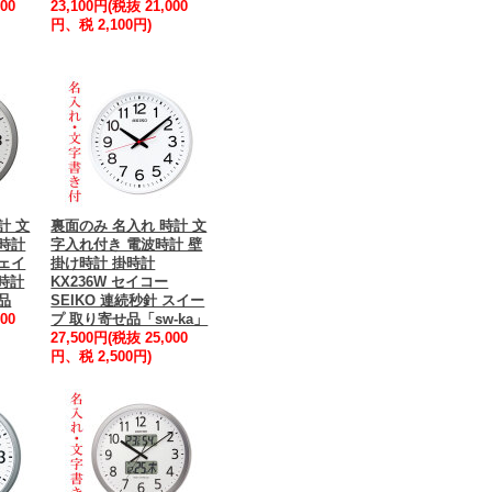
00
23,100円(税抜 21,000
円、税 2,100円)
計 文
裏面のみ 名入れ 時計 文
時計
字入れ付き 電波時計 壁
ェイ
掛け時計 掛時計
掛時計
KX236W セイコー
品
SEIKO 連続秒針 スイー
00
プ 取り寄せ品「sw-ka」
27,500円(税抜 25,000
円、税 2,500円)