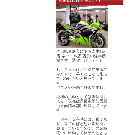
店長のしげちゃんです
岡山県真庭市にある森本時計
店 ネット本店 店長の森本茂
樹です（通称しげちゃん）
しげちゃんはバイクに乗るの
が好きで、早くどこかに乗っ
て出かけたいと思っていま
す。
アニメや漫画も好きですね。
地域の活動としては消防団に
入り、現在は真庭市消防団勝
山方面隊本部に所属していま
す
（火事、災害時には、私でも
役に立てればと思い消防団に
参加していますので、営業時
間中に出動して留守のときも