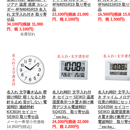
ジアナ 温度 湿度 カレン
4FN405SR19 取り寄せ
4FNA01SR19 取
ダー 4FN404SR19 名入
品
品
れ 文字入れ付き 取り寄
23,100円(税抜 21,000
16,500円(税抜 15,0
せ品
円、税 2,100円)
円、税 1,500円)
34,100円(税抜 31,000
円、税 3,100円)
在庫切れ
名入れ 文字書き込み 壁
名入れ時計 文字入れ付
名入れ時計 文字入
掛け時計 暗くなると秒
き セイコー SEIKO 温度
き チャイム メロ
針を止め 音がしない 電
湿度表示つき置き掛け兼
任意の時刻にセッ
波時計 連続秒針
用デジタル電波時計
SQ435W セイコー
KX301H セイコー
SQ433S 取り寄せ品
SEIKO 温度湿度
SEIKO 取り寄せ品
「sw-ka」
き置き掛け兼用デ
メーカー希望小売価格:
24,200円(税抜 22,000
電波時計 取り寄
14,850円(税込)
円、税 2,200円)
「sw-ka」