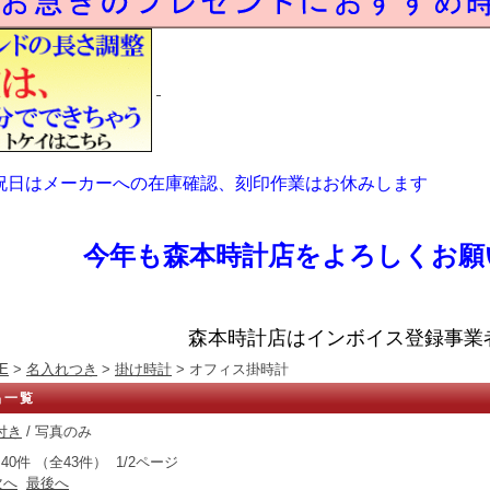
祝日はメーカーへの在庫確認、刻印作業はお休みします
今年も森本時計店をよろしくお願
森本時計店はインボイス登録事業
E
>
名入れつき
>
掛け時計
> オフィス掛時計
品一覧
付き
/ 写真のみ
40件 （全43件） 1/2ページ
次へ
最後へ