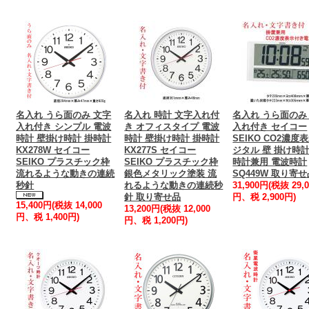
名入れ うら面のみ 文字
名入れ 時計 文字入れ付
名入れ うら面のみ
入れ付き シンプル 電波
き オフィスタイプ 電波
入れ付き セイコー
時計 壁掛け時計 掛時計
時計 壁掛け時計 掛時計
SEIKO CO2濃度
KX278W セイコー
KX277S セイコー
ジタル 壁 掛け時計
SEIKO プラスチック枠
SEIKO プラスチック枠
時計兼用 電波時計
流れるような動きの連続
銀色メタリック塗装 流
SQ449W 取り寄
秒針
れるような動きの連続秒
31,900円(税抜 29,0
針 取り寄せ品
円、税 2,900円)
15,400円(税抜 14,000
13,200円(税抜 12,000
円、税 1,400円)
円、税 1,200円)