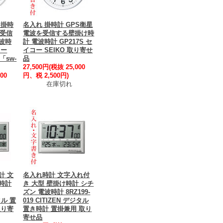
 掛時
名入れ 掛時計 GPS衛星
を受信
電波を受信する壁掛け時
波時
計 電波時計 GP217S セ
コー
イコー SEIKO 取り寄せ
「sw-
品
27,500円(税抜 25,000
00
円、税 2,500円)
在庫切れ
計 文
名入れ時計 文字入れ付
時計
き 大型 壁掛け時計 シチ
ズン 電波時計 8RZ199-
タル 置
019 CITIZEN デジタル
取り寄
置き時計 置掛兼用 取り
寄せ品