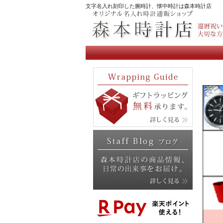
文字名入れ刻印した腕時計、懐中時計は森本時計店