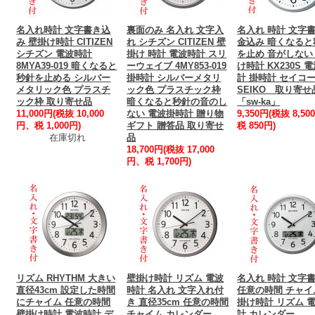
名入れ時計 文字書き込
裏面のみ 名入れ 文字入
名入れ 時計 文字
み 壁掛け時計 CITIZEN
れ シチズン CITIZEN 壁
金込み 暗くなると
シチズン 電波時計
掛け 時計 電波時計 スリ
を止め 音がしない
8MYA39-019 暗くなると
ーウェイブ 4MY853-019
け時計 KX230S 
秒針を止める シルバー
掛時計 シルバーメタリ
計 掛時計 セイコ
メタリック色 プラスチ
ック色 プラスチック枠
SEIKO 取り寄せ
ック枠 取り寄せ品
暗くなると秒針の音のし
「sw-ka」
11,000円(税抜 10,000
ない 電波掛時計 贈り物
9,350円(税抜 8,5
円、税 1,000円)
ギフト 贈答品 取り寄せ
税 850円)
在庫切れ
品
18,700円(税抜 17,000
円、税 1,700円)
リズム RHYTHM 大きい
壁掛け時計 リズム 電波
名入れ 時計 文字
直径43cm 設定した時間
時計 名入れ 文字入れ付
任意の時間 チャイ
にチャイム 任意の時間
き 直径35cm 任意の時間
掛け時計 リズム 
壁掛け時計 電波時計 デ
チャイム カレンダー
計 カレンダー