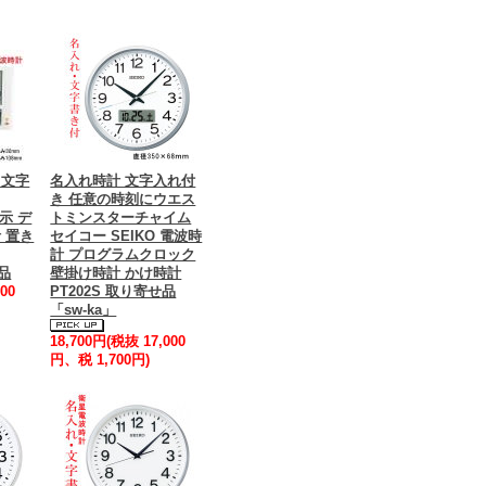
 文字
名入れ時計 文字入れ付
き 任意の時刻にウエス
表示 デ
トミンスターチャイム
 置き
セイコー SEIKO 電波時
計 プログラムクロック
せ品
壁掛け時計 かけ時計
00
PT202S 取り寄せ品
「sw-ka」
18,700円(税抜 17,000
円、税 1,700円)