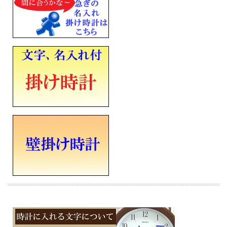
■アルカリ単三乾電池×３個
■流れるような動きの連続秒針
■縦335mm×横335mm×厚み47mm×重さ1.0Kg
■電池切れ予告機能 / 石膏ボード用掛け金具付き
■裏面名入れスペース（タテ18×ヨコ55mm黒）
■メーカーの正規国内保証書付き（1年間保証）
会社 永年勤続 周年記念 皆勤 栄転 定年 退職 竣工 落成記念 記念品 開店祝い 開院
開業 誕生日 入学 成人 卒業 結婚式 引き出物 ご結婚記念 ご出産祝い 金婚 ご成約記
念 創立記念 新築祝い 改築 還暦 白寿 米寿 古希 古稀 叙勲 御祝 贈り物 ギフト プレ
ゼントにメッセージ文字名入れ時計を
※時計への文字書き金額（1ヶ所）込みの表示価格です
※１０日前後での発送となります（在庫ありの場合。在庫切れの場合もあります）
※文字はカート内の備考欄に記載ください。
※文字名入れ付き時計は代金引換のご利用をお断りしています