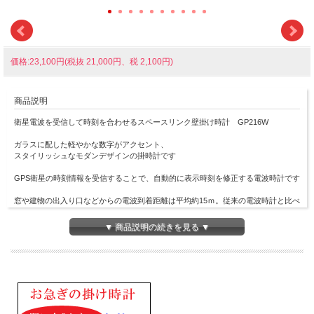
価格:23,100円(税抜 21,000円、税 2,100円)
商品説明
衛星電波を受信して時刻を合わせるスペースリンク壁掛け時計 GP216W
ガラスに配した軽やかな数字がアクセント、
スタイリッシュなモダンデザインの掛時計です
GPS衛星の時刻情報を受信することで、自動的に表示時刻を修正する電波時計です
窓や建物の出入り口などからの電波到着距離は平均約15ｍ。従来の電波時計と比べ
ても長いので室内の奥にも設置いただけます（セイコークロックのフィールドテス
ト平均値）
▼ 商品説明の続きを見る ▼
GPS衛星電波を受信できるところであれば、国や地域にかかわらす正確な時刻を常
時します（時差修正は手動）
時差修正機能（海外でご使用の場合）
白パール塗装のプラスチック枠
前面：ガラス