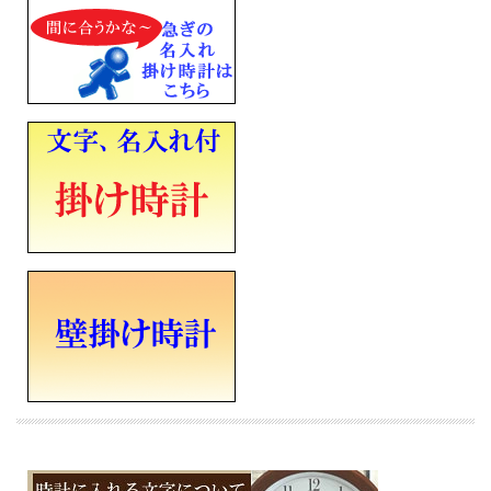
・おやすみ秒針（光センサーによる自動秒針停止機能）
・電池切れ予告機能（秒針停止）
・石膏ボード用掛金具つき
・単3（アルカリ）×2
(電池寿命約5年間)
※マクセル アルカリ乾電池「ボルテージ」をご使用ください。
枠材：プラスチック枠（白）
前面：プラスチック
■流れるような動きの連続秒針
■直径294mm×厚み47mm×重さ920g
■メーカーの正規国内保証書付き（1年間保証）
会社 永年勤続 周年記念 皆勤 栄転 定年 退職 竣工 落成記念 記念品 開店祝い 開院
開業 誕生日 入学 成人 卒業 結婚式 引き出物 ご結婚記念 ご出産祝い 金婚 ご成約記
念 創立記念 新築祝い 改築 還暦 喜寿 白寿 米寿 古希 古稀 叙勲 御祝 贈り物 ギフト
プレゼントにメッセージ文字名入れ時計を
※時計への文字書き金額（1ヶ所）込みの表示価格です
※１０日前後での発送となります（在庫ありの場合。在庫切れの場合もあります）
※文字はカート内の備考欄に記載ください