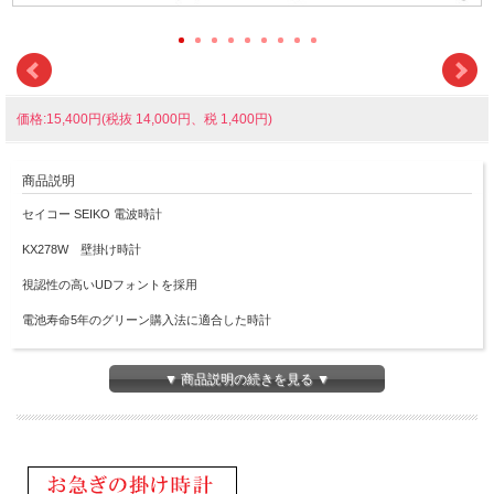
価格:15,400円(税抜 14,000円、税 1,400円)
商品説明
セイコー SEIKO 電波時計
KX278W 壁掛け時計
視認性の高いUDフォントを採用
電池寿命5年のグリーン購入法に適合した時計
シンプルな美しさを追求
枠を目立たせない構造にし、サイドまで透明カバーで覆っています
▼ 商品説明の続きを見る ▼
薄いケースで斜めからも見やすくすっきりとしたデザインでモダンなインテリアに
もフィット
・電波修正機能（40kHz/60kHz自動選局・受信OFF機能つき）
・スイープセコンド