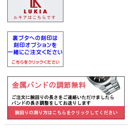
ケースとブレスレットには、柔らかな輝きを放つピンクゴールド Silky Pinkを採用
ワントーンでまとめ、スキンジュエリーのように肌に寄り添い、上品な存在感を放
ちます
■プッシュ式三つ折中留め
■電池式
■電池寿命約3年
■月差±15秒
■日常生活用強化防水(10気圧)
■ステンレススチールケース
■カーブサファイアガラス(内面無反射コーティング)
■JIS一種耐磁
■幅21mm×厚み7mm×重さ42g
■キャリバーNo：4N30
■腕回りの長さ（最長）176ｍｍ
・らくらくアジャスト採用
・ラボグロウン・ダイヤ入りダイヤル
・白蝶貝ダイヤル
■メーカーの正規国内保証書付き（3年間保証）