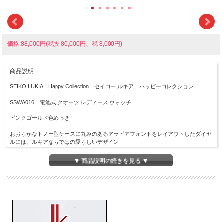
価格:88,000円(税抜 80,000円、税 8,000円)
商品説明
SEIKO LUKIA Happy Collection セイコー ルキア ハッピーコレクション
SSWA016 電池式 クオーツ レディース ウォッチ
ピンクゴールド色めっき
おおらかなトノー型ケースに丸みのあるアラビアフォントをレイアウトしたダイヤ
ルには、ルキアならではの愛らしいデザイン
ケースにセッティングしたラボゴロウン・ダイヤモンドは流れるようなアシンメト
▼ 商品説明の続きを見る ▼
リーのレイアウトで、アラビア数字のインデックスと調和して、時間を見るたびに
心が踊るような高揚感を演出
さらに、りゅうずにはダイヤル上の７時位置にある金属パーツと同じクローバー型
のデザインを採用
白蝶貝ダイヤルに、肌馴染みの良いニュアンスベージュの新色を採用