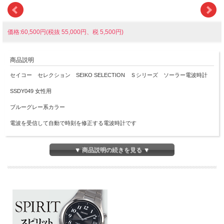
価格:60,500円(税抜 55,000円、税 5,500円)
商品説明
セイコー セレクション SEIKO SELECTION Ｓシリーズ ソーラー電波時計
SSDY049 女性用
ブルーグレー系カラー
電波を受信して自動で時刻を修正する電波時計です
あかりを電気にかえて動く時計なので文字板に光をあててくださいね
▼ 商品説明の続きを見る ▼
■プッシュ式三つ折中留め
■光発電
■ソーラー発電、フル充電時約6ヶ月間、パワーセーブ時約1.5年
■月差±15秒（非受信時）
■日常生活用強化防水(10気圧)
■ステンレススチールケース
■サファイアガラス（スーパークリア コーティング）
■JIS一種耐磁