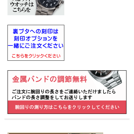
■幅28mm×厚み8.3mm×重さ54g
■キャリバーNo：1B21
■腕回りの長さ（最長）175ｍｍ
・過充電防止機能
・即スタート機能
・パワーセーブ機能
・電波修正機能（日本・中国・アメリカ・ドイツの標準電波を受信）
・自動受信機能
・強制受信機能
・受信結果表示機能
・時差修正機能
・針位置自動修正機能
■メーカーの正規国内保証書付き（3年間保証）
子供 娘 彼女 妻 奥様 お母さん お義母さんの 会社 永年勤続 周年記念 皆勤 栄転 定
年 退職 誕生日 入学 成人 卒業 就職 還暦 還暦 白寿 喜寿 米寿 古希 古稀 贈り物 贈答
品 ギフト 記念品 プレゼントにメッセージ 文字 名入れ 刻印した腕時計を
※１０文字分の加工費込みの表示価格です
※在庫ありの時１０日間前後（土日祝日は除く）で発送予定（在庫切れの場合もあ
ります）
※刻印文字はカート内の備考欄に記載ください