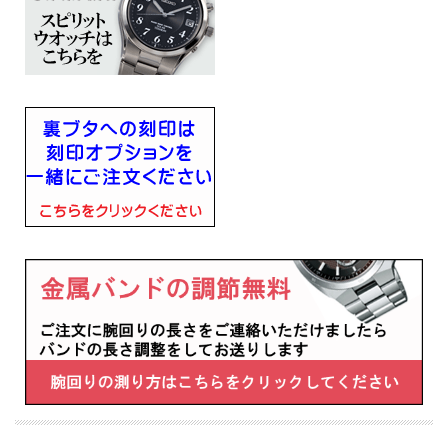
■ステンレススチールケース
■ハードレックスガラス
■JIS一種耐磁
■幅25.2mm×厚み7.6mm×重さ42g
■キャリバーNo：1B21
■腕回りの長さ（最長）178ｍｍ
・過充電防止機能
・即スタート機能
・パワーセーブ機能
・電波修正機能（日本・中国・アメリカ・ドイツの標準電波を受信）
・自動受信機能
・強制受信機能
・受信結果表示機能
・時差修正機能
・針位置自動修正機能
■メーカーの正規国内保証書付き（3年間保証）
子供 娘 彼女 妻 奥様 お母さん お義母さんの 会社 永年勤続 周年記念 皆勤 栄転 定
年 退職 誕生日 入学 成人 卒業 就職 還暦 還暦 白寿 喜寿 米寿 古希 古稀 贈り物 贈答
品 ギフト 記念品 プレゼントにメッセージ 文字 名入れ 刻印した腕時計を
※１０文字分の加工費込みの表示価格です
※在庫ありの時１０日間前後（土日祝日は除く）で発送予定（在庫切れの場合もあ
ります）
※刻印文字はカート内の備考欄に記載ください