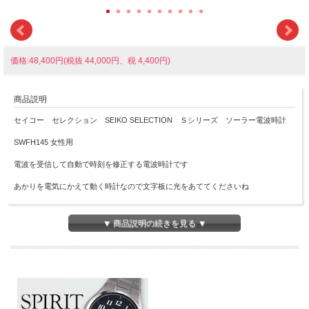
価格:48,400円(税抜 44,000円、税 4,400円)
商品説明
セイコー セレクション SEIKO SELECTION Ｓシリーズ ソーラー電波時計
SWFH145 女性用
電波を受信して自動で時刻を修正する電波時計です
あかりを電気にかえて動く時計なので文字板に光をあててくださいね
ご自身でバンドのコマを外して長さ調整のできる「らくらくアジャスト」を採用し
▼ 商品説明の続きを見る ▼
ています
■プッシュ式三つ折中留め
■光発電
■ソーラー発電、フル充電時約6ヶ月間、パワーセーブ時約1.5年
■月差±15秒（非受信時）
■日常生活用強化防水(10気圧)