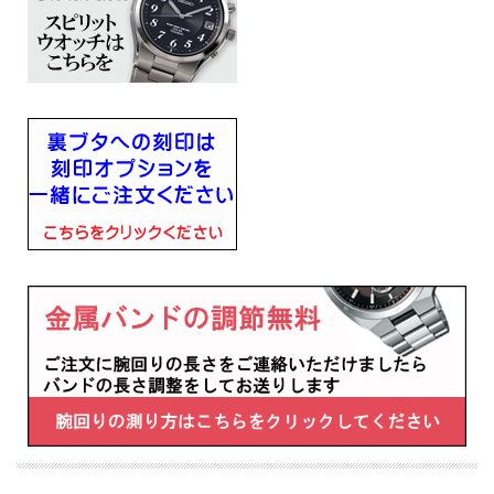
のコマを外すことができるので、腕回りのわからないサプライズプレゼントにもお
すすめです
■プッシュ式三つ折中留め
■電池式
■電池寿命約3年
■月差±15秒
■日常生活用強化防水(10気圧)
■ステンレススチールケース
■ハードレックスガラス
■カレンダー（日付）機能
■ルミブライト（蓄光塗料）：針＋インデックス
■JIS一種耐磁
■1/5秒計測、12時間計（ストップウォッチ機能）
■幅41mm×厚み11.9mm×重さ145g
■らくらくアジャスト方式
■キャリバーNo：8T67
・バンド調整可能サイズ：190mm
・小秒針つき
・タキメーターつき
・スクリューバック
■メーカーの正規国内保証書付き（3年間保証）
子供 息子 彼氏 夫 お父さん お義父さん 会社 永年勤続 周年記念 皆勤 栄転 退職 誕
生日 入学 成人 卒業 贈り物 ギフト 記念品 プレゼントにメッセージ 文字 名入れ 刻
印した腕時計を