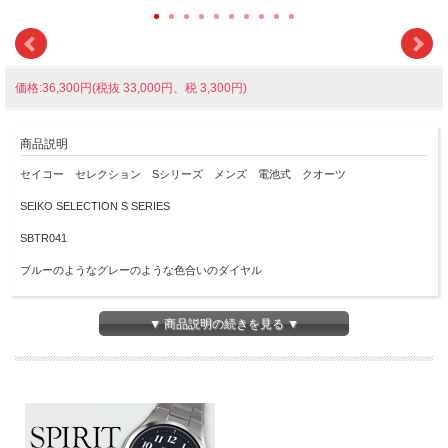
価格:36,300円(税抜 33,000円、税 3,300円)
商品説明
セイコー セレクション Sシリーズ メンズ 電池式 クオーツ
SEIKO SELECTION S SERIES
SBTR041
ブルーのようなグレーのような色合いのダイヤル
スタイリッシュなファッション性を取り入れながら、流行に左右されない、スタン
ダードなデザインのクロノグラフウオッチ
▼ 商品説明の続きを見る ▼
サブダイヤルを縦方向にレイアウトし、タキメーター表記入りのベゼルをセットす
ることで、すっきりとしたケースフォルムに仕上げ、腕元をスポーティに演出
金属ダイヤルに縦ストライプの型打ちを施し、上質かつスタイリッシュな印象に仕
上げています
らくらくアジャストを採用していますので、付属の工具を使用してご自身でバンド