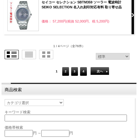
セイコー セレクション SBTM359 ソーラー 電波時計
SEIKO SELECTION 名入れ刻印対応有料 取り寄せ品
価格： 57,200円(税抜 52,000円、税 5,200円)
1 / 4ページ
（全76件）
1
2
3
4
次へ
商品検索
キーワード検索
価格帯検索
円 ～
円