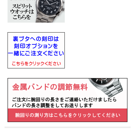
■月差±15秒
■日常生活用強化防水(10気圧)
■ステンレススチールケース
■サファイアガラス(内面無反射コーティング)
■カレンダー（日付＆曜日）機能
■JIS一種耐磁
■幅37.4mm×厚み8.4mm×重さ106g
■キャリバーNo：6N53
■腕回りの長さ（最長）200mm
・スクリューバック
・和英切替機能
■メーカーの正規国内保証書付き（3年間保証）
子供 息子 彼氏 夫 お父さん お義父さん 会社 永年勤続 周年記念 皆勤 栄転 退職 誕
生日 入学 成人 卒業 贈り物 ギフト 記念品 プレゼントにメッセージ 文字 名入れ 刻
印した腕時計を
※１０文字分の加工費込みの表示価格です
※在庫ありの時１０日間前後（土日祝日は除く）で発送予定（在庫切れの場合もあ
ります）
※刻印文字はカート内の備考欄に記載ください