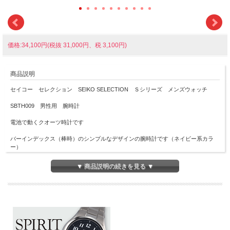
価格:34,100円(税抜 31,000円、税 3,100円)
商品説明
セイコー セレクション SEIKO SELECTION Ｓシリーズ メンズウォッチ
SBTH009 男性用 腕時計
電池で動くクオーツ時計です
バーインデックス（棒時）のシンプルなデザインの腕時計です（ネイビー系カラ
ー）
日と曜日のカレンダーを採用しています
▼ 商品説明の続きを見る ▼
ご自身でバンドのコマを外して長さ調整のできる「らくらくアジャスト」を採用し
ています
■プッシュ式三つ折中留め
■電池式
■電池寿命約3年