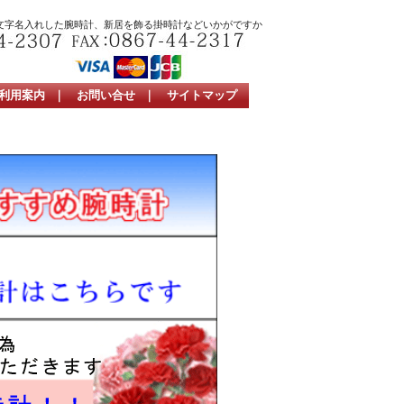
文字名入れした腕時計、新居を飾る掛時計などいかがですか
利用案内
｜
お問い合せ
｜
サイトマップ