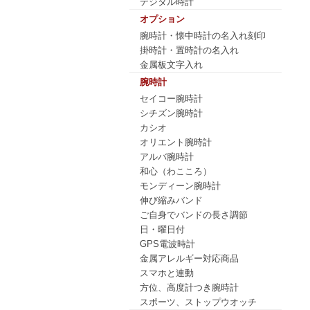
デジタル時計
オプション
腕時計・懐中時計の名入れ刻印
掛時計・置時計の名入れ
金属板文字入れ
腕時計
セイコー腕時計
シチズン腕時計
カシオ
オリエント腕時計
アルバ腕時計
和心（わこころ）
モンディーン腕時計
伸び縮みバンド
ご自身でバンドの長さ調節
日・曜日付
GPS電波時計
金属アレルギー対応商品
スマホと連動
方位、高度計つき腕時計
スポーツ、ストップウオッチ