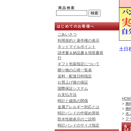
商品検索
はじめてのお客様へ
ごあいさつ
利用規約と著作権の表示
ネットマイルポイント
土日
請求書＆納品書＆領収書発
行
ギフト包装指定について
贈り物の心得一覧表
送料・配達日時指定
お買上げ後の保証
国際保証システム
お支払方法
HOM
時計と磁気の関係
>
腕
金属アレルギー対応とは
>
腕
時計バンドの中留め形状
>
名
>
ク
防水性能表示のご説明
時計バンドのサイズ指定
名 
SE