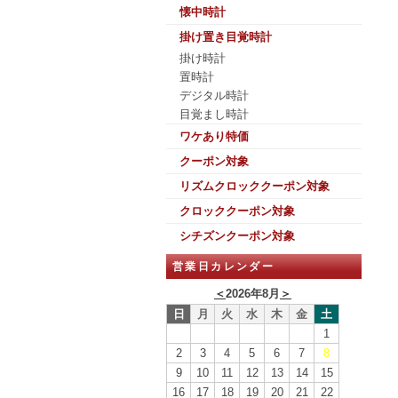
懐中時計
掛け置き目覚時計
掛け時計
置時計
デジタル時計
目覚まし時計
ワケあり特価
クーポン対象
リズムクロッククーポン対象
クロッククーポン対象
シチズンクーポン対象
営業日カレンダー
＜
2026年8月
＞
日
月
火
水
木
金
土
1
2
3
4
5
6
7
8
9
10
11
12
13
14
15
16
17
18
19
20
21
22