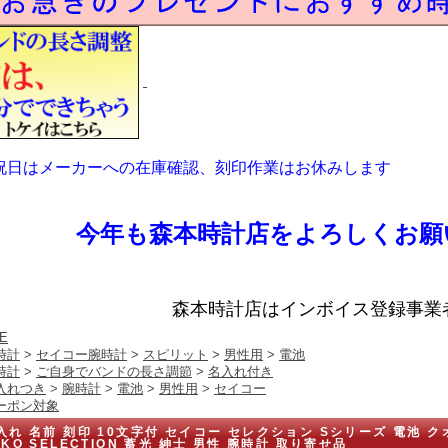
祝日はメーカーへの在庫確認、刻印作業はお休みします
今年も森本時計店をよろしくお願
森本時計店はインボイス登録事業
E
時計
>
セイコー腕時計
>
スピリット
>
男性用
>
電池
時計
>
ご自身でバンドの長さ調節
>
名入れ付き
入れつき
>
腕時計
>
電池
>
男性用
>
セイコー
ーポン対象
入れ 名前 刻印 10文字付 セイコー セレクション Sシリーズ 電池 クオ
IKO SELECTION 蓄光 紳士 男性 腕時計 取り寄せ品