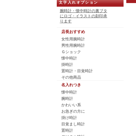
文字入れオプション
腕時計・懐中時計の裏ブタ
にロゴ・イラストの刻印承
ります
店長おすすめ
女性用腕時計
男性用腕時計
Ｇショック
懐中時計
掛時計
置時計・目覚時計
その他商品
名入れつき
懐中時計
腕時計
かわいい系
お急ぎの方に
掛け時計
目覚まし時計
置時計