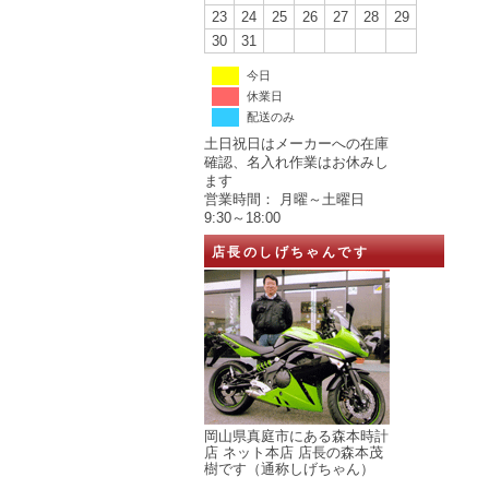
23
24
25
26
27
28
29
30
31
今日
休業日
配送のみ
土日祝日はメーカーへの在庫
確認、名入れ作業はお休みし
ます
営業時間： 月曜～土曜日
9:30～18:00
店長のしげちゃんです
岡山県真庭市にある森本時計
店 ネット本店 店長の森本茂
樹です（通称しげちゃん）