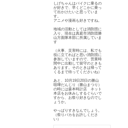
しげちゃんはバイクに乗るの
が好きで、早くどこかに乗っ
て出かけたいと思っていま
す。
アニメや漫画も好きですね。
地域の活動としては消防団に
入り、現在は真庭市消防団勝
山方面隊本部に所属していま
す
（火事、災害時には、私でも
役に立てればと思い消防団に
参加していますので、営業時
間中に出動して留守のときも
あります。そのときは帰って
くるまで待ってくださいね）
あと、10月19日20日の勝山
喧嘩だんじり（勝山まつり）
の時には森本時計店 ネット
本店をお休みしするぐらいで
すから、お祭り好きなのでし
ょうか。
やっぱりすきなんでしょう。
（祭りバカをお許しくださ
い）