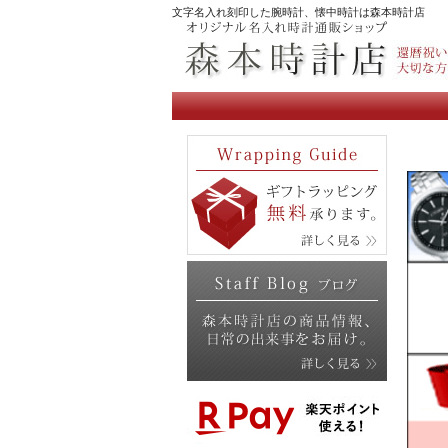
文字名入れ刻印した腕時計、懐中時計は森本時計店