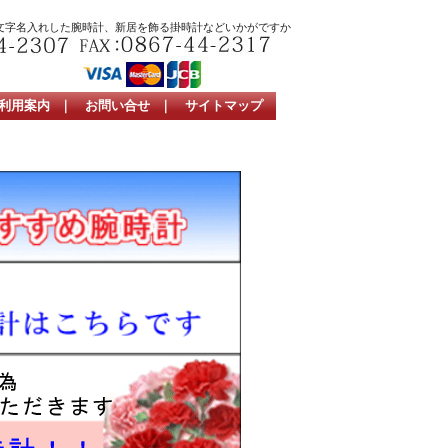
文字名入れした腕時計、新居を飾る掛時計などいかがですか
利用案内
｜
お問い合せ
｜
サイトマップ