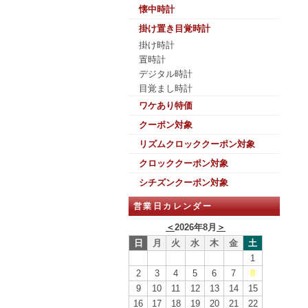
懐中時計
掛け置き目覚時計
掛け時計
置時計
デジタル時計
目覚まし時計
ワケあり特価
クーポン対象
リズムクロッククーポン対象
クロッククーポン対象
シチズンクーポン対象
営業日カレンダー
＜
2026年8月
＞
日
月
火
水
木
金
土
1
2
3
4
5
6
7
8
9
10
11
12
13
14
15
16
17
18
19
20
21
22