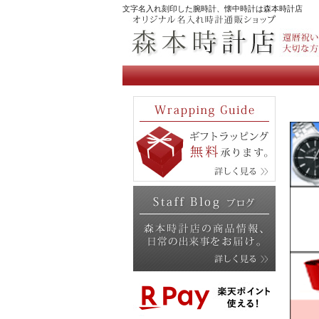
文字名入れ刻印した腕時計、懐中時計は森本時計店