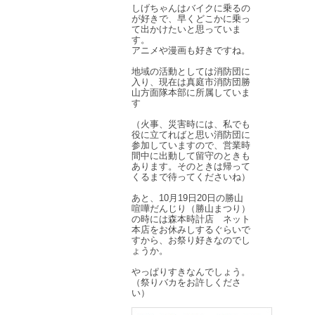
しげちゃんはバイクに乗るの
が好きで、早くどこかに乗っ
て出かけたいと思っていま
す。
アニメや漫画も好きですね。
地域の活動としては消防団に
入り、現在は真庭市消防団勝
山方面隊本部に所属していま
す
（火事、災害時には、私でも
役に立てればと思い消防団に
参加していますので、営業時
間中に出動して留守のときも
あります。そのときは帰って
くるまで待ってくださいね）
あと、10月19日20日の勝山
喧嘩だんじり（勝山まつり）
の時には森本時計店 ネット
本店をお休みしするぐらいで
すから、お祭り好きなのでし
ょうか。
やっぱりすきなんでしょう。
（祭りバカをお許しくださ
い）