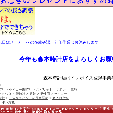
祝日はメーカーへの在庫確認、刻印作業はお休みします
今年も森本時計店をよろしくお願
森本時計店はインボイス登録事業
E
時計
>
セイコー腕時計
>
スピリット
>
男性用
>
電池
入れつき
>
腕時計
>
電池
>
男性用
>
セイコー
時計
>
ご自身でバンドの長さ調節
>
名入れ付き
ーポン対象
れ 刻印 10文字付 SEIKO セイコー セレクション Sシリーズ 電池 
ウオッチ 紳士 男性 腕時計 取り寄せ品