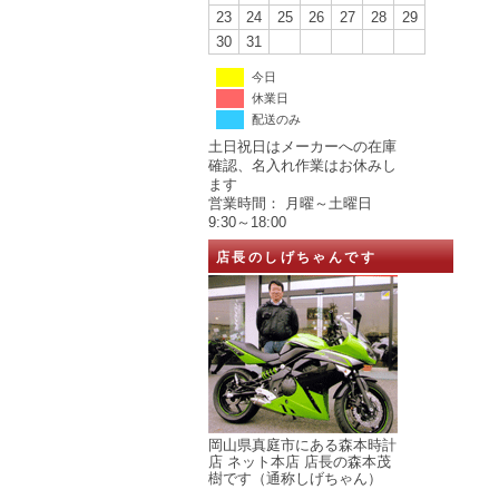
23
24
25
26
27
28
29
30
31
今日
休業日
配送のみ
土日祝日はメーカーへの在庫
確認、名入れ作業はお休みし
ます
営業時間： 月曜～土曜日
9:30～18:00
店長のしげちゃんです
岡山県真庭市にある森本時計
店 ネット本店 店長の森本茂
樹です（通称しげちゃん）