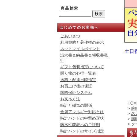
商品検索
はじめてのお客様へ
ごあいさつ
利用規約と著作権の表示
ネットマイルポイント
土日
請求書＆納品書＆領収書発
行
ギフト包装指定について
贈り物の心得一覧表
送料・配達日時指定
お買上げ後の保証
国際保証システム
お支払方法
HOM
時計と磁気の関係
>
腕
金属アレルギー対応とは
>
名
時計バンドの中留め形状
>
腕
>
ク
防水性能表示のご説明
時計バンドのサイズ指定
名入
ズ 