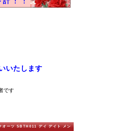
いいたします
者です
クオーツ SBTH011 デイ デイト メン