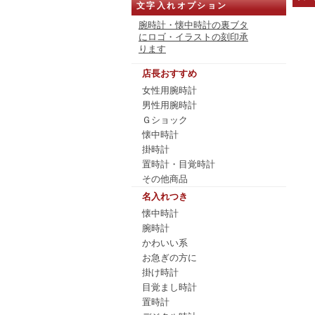
文字入れオプション
腕時計・懐中時計の裏ブタ
にロゴ・イラストの刻印承
ります
店長おすすめ
女性用腕時計
男性用腕時計
Ｇショック
懐中時計
掛時計
置時計・目覚時計
その他商品
名入れつき
懐中時計
腕時計
かわいい系
お急ぎの方に
掛け時計
目覚まし時計
置時計