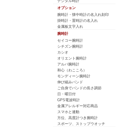
デジタル時計
オプション
腕時計・懐中時計の名入れ刻印
掛時計・置時計の名入れ
金属板文字入れ
腕時計
セイコー腕時計
シチズン腕時計
カシオ
オリエント腕時計
アルバ腕時計
和心（わこころ）
モンディーン腕時計
伸び縮みバンド
ご自身でバンドの長さ調節
日・曜日付
GPS電波時計
金属アレルギー対応商品
スマホと連動
方位、高度計つき腕時計
スポーツ、ストップウオッチ