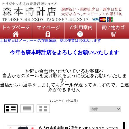
土日祝日はメーカーへの在庫確認、刻印作業はお休みします
今年も森本時計店をよろしくお願いいたします
お問い合わせいただいているお客様へ
当店からのメールを受け取れるように設定をお願いいたしま
す。
当店からお返事をしましてもメールが返ってきますので、ご連
絡ができません
1 / 1ページ
（全11件）
名 入れ 名前 刻印 10文字付 カシオ Ｇショック ジーショ