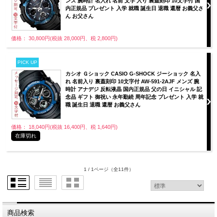
ンズ 腕時計 名入れ 名前 文字 入り 裏蓋刻印 10文字付 国
内正規品 プレゼント 入学 就職 誕生日 退職 還暦 お義父さ
ん お父さん
価格： 30,800円(税抜 28,000円、税 2,800円)
PICK UP
カシオ Ｇショック CASIO G-SHOCK ジーショック 名入
れ 名前入り 裏蓋刻印 10文字付 AW-591-2AJF メンズ 腕
時計 アナデジ 反転液晶 国内正規品 父の日 イニシャル 記
念品 ギフト 御祝い 永年勤続 周年記念 プレゼント 入学 就
職 誕生日 退職 還暦 お義父さん
価格： 18,040円(税抜 16,400円、税 1,640円)
在庫切れ
1 / 1ページ
（全11件）
商品検索