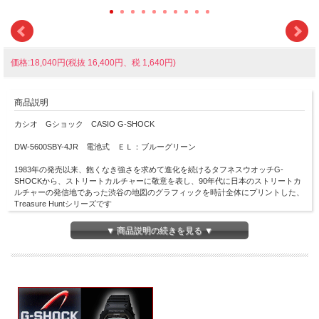
価格:18,040円(税抜 16,400円、税 1,640円)
商品説明
カシオ Gショック CASIO G-SHOCK
DW-5600SBY-4JR 電池式 ＥＬ：ブルーグリーン
1983年の発売以来、飽くなき強さを求めて進化を続けるタフネスウオッチG-
SHOCKから、ストリートカルチャーに敬意を表し、90年代に日本のストリートカ
ルチャーの発信地であった渋谷の地図のグラフィックを時計全体にプリントした、
Treasure Huntシリーズです
ベゼルとバンドから文字板に至るまで、地図のグラフィックを全面にプリントし、
▼ 商品説明の続きを見る ▼
ストリートカルチャーにオマージュを込めた独特のデザインに仕上げました
ベースモデルには、アイコニックなDW-5600を採用しています
独特のプリントで、スタイルのアクセントになるクールなデザインとなっておりま
す