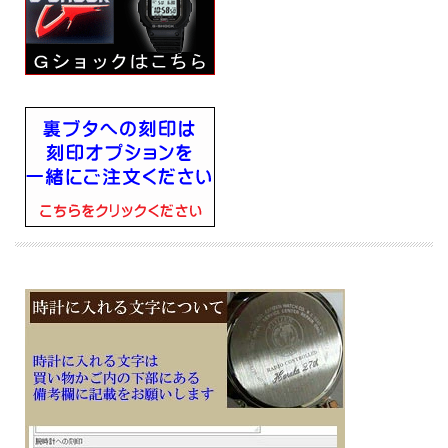
■樹脂バンド
■美錠タイプ
■電池式
■電池寿命約2年
■月差±15秒
■２０気圧防水
■樹脂ケース
■ミネラルガラス
■フルオートカレンダー
■ELバックライト（残照機能付き）
■1/100秒(00’00”00～59’59”99)／1秒(1：00’00”～23：59’59”)、24時間計、スプリッ
ト付き（ストップウォッチ機能）
■マルチアラーム、時報
■タイマー機能 セット単位1秒、最大セット24時間、1秒単位で計測、オートリピー
ト
■幅42.8mm×厚み13.4mm×重さ53g
■耐衝撃構造（ショックレジスト） / 12/24時間制表示切替
■報音フラッシュ機能（アラーム／時報／タイマー連動発光）
■メーカーの正規国内保証書付き（1年間保証）
子供 息子 彼氏 父 お父さん お義父さん 永年勤続 周年記念 皆勤 栄転 退職 入学 成
人 卒業 贈り物 ギフト プレゼントにメッセージ 文字 名入れ 刻印した腕時計を
※１０文字分の加工費込みの表示価格です
※在庫ありの時１０日間前後（土日祝日は除く）で発送予定（在庫切れの場合もあ
ります）
※刻印文字はカート内の備考欄に記載ください