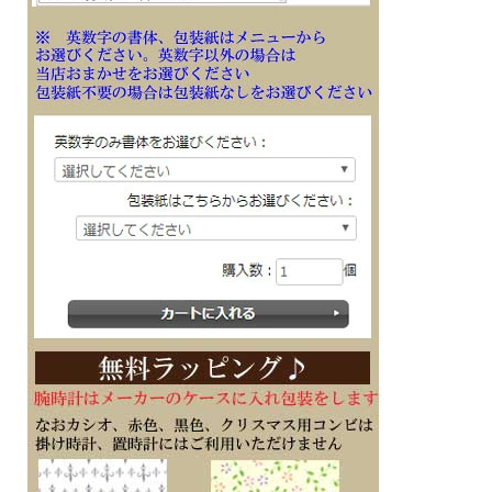
■幅45.4mm×厚み11.8mm×重さ51g
■耐衝撃構造（ショックレジスト）
■針退避機能（針が液晶表示と重なって見づらいときは、針を液晶表示の上から一
時的に退避させることができます）
・12/24時間制表示切替
・操作音ON/OFF切替機能
■メーカーの正規国内保証書付き（1年間保証）
メッセージ文字名入れ刻印した腕時計を永年勤続 周年記念 皆勤 栄転 定年 退職 誕
生日 入学 成人 卒業 結婚式 ご結婚記念 金婚 銀婚 還暦 白寿 喜寿 米寿 古希 古稀 叙
勲 御祝 ホールインワン 贈り物 ギフト 記念品 プレゼントに
※１０文字分の加工費込みの表示価格です
※在庫ありの時１０日間前後（土日祝日は除く）で発送予定（在庫切れの場合もあ
ります）
※刻印文字はカート内の備考欄に記載ください