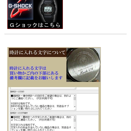
G-SHOCK初代モデルのDNAを受け継ぎながら、デザイン、フォルム、サイズに徹
底的にこだわった、G-SHOCKの次世代スタンダードを担うトケイです
ケース・ベゼル材質： カーボン／樹脂
■カーボンコアガード構造
カーボンケースでモジュールを保護する「カーボンコアガード構造」を新開発。ケ
ース素材に、高強度で割れにくく耐候性に優れたカーボン繊維入りファインレジン
を使用
■樹脂バンド
■美錠タイプ
■電池式
■電池寿命約3年
■月差±15秒
■２０気圧防水
■ミネラルガラス
■フルオートカレンダー
■ダブルLEDライト：文字板用LEDライト（スーパーイルミネーター、残照機能、
残照時間切替（1.5秒/3秒）付き）、LCD部用LEDバックライト（スーパーイルミネ
ーター、残照機能、残照時間切替（1.5秒/3秒）付き）
■1/100秒（1時間未満）／1秒（1時間以上）、24時間計、スプリット付き（ストッ
プウオッチ機能）
■時刻アラーム５本、時報
■ワールドタイム機能、世界48都市（31タイムゾーン、サマータイム設定機能付
き）＋UTC（協定世界時）の時刻表示
■タイマー機能 セット単位1秒、最大セット24時間、1秒単位で計測