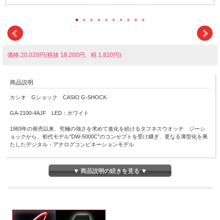
価格:20,020円(税抜 18,200円、税 1,820円)
商品説明
カシオ Gショック CASIO G-SHOCK
GA-2100-4AJF LED：ホワイト
1983年の発売以来、究極の強さを求めて進化を続けるタフネスウオッチ ジーシ
ョックから、初代モデル“DW-5000C”のコンセプトを受け継ぎ、更なる薄型化を果
たしたデジタル・アナログコンビネーションモデル
初代モデル“DW-5000C”にも採用された“八角形フォルム”を継承
▼ 商品説明の続きを見る ▼
タフな構造はそのままに無駄を省いたシンプルなデザインのコンビネーションモデ
ルを開発
更にケース素材には、高剛性を発揮するカーボン繊維入りファインレジンを使用
し、G-SHOCKコンビネーションモデルの中で最薄となる、厚さ11.8mmを実現