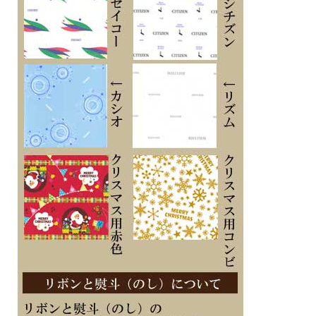
タフネスを追求し進化し続けるCASIO G-SHOCK （カシオ Gショック）の電波ソ
ーラーのスタンダードモデル AWG-M100A-1AJF メンズウオッチ
実用的な月日、曜日一括表示を備えたベーシックなデザインは踏襲。利便性を追求
し、計測タイム確認時などに針が液晶表示の上に重なって見づらい場合、簡単なボ
タン操作で針を一時的に移動させる機能を搭載しました
人気のブラック×ブルーを採用
基本性能を磨き上げたデジタルとアナログのコンビネーションモデルG-SHOCKで
す
・世界6局（日本2局、中国、アメリカ、イギリス、ドイツ）の標準電波を受信し、
時刻を自動修正するマルチバンド6
・ボタン操作で時分針をデジタル表示上から一時的に移動させる針退避機能
・タフソーラー
■電波機能：日本全国、北米、イギリス、ドイツ、中国対応
■樹脂バンド
■美錠タイプ
■光発電