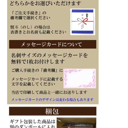
■ソーラー発電、機能使用時約6ヶ月、パワーセービング状態時約18ヶ月（フル充
電時）
■月差±15秒（非受信時）
■２０気圧防水
■樹脂／ステンレスケース
■ミネラルガラス
■フルオートカレンダー
■LEDライト（フルオートライト、残照機能付き）とネオブライト（蓄光塗料）
■1/100秒、60分計、スプリット付き（ストップウォッチ機能）
■時刻アラーム5本（カウントダウン機能付）・時報
■ワールドタイム機能、世界48都市（31タイムゾーン、サマータイム設定機能）＋
UTC（協定世界時）の時刻表示、ホームタイムの都市入替機能
■タイマー機能 セット単位：1秒、最大セット：100分、1秒単位で計測
■幅46.4mm×厚み14.9mm×重さ57g
■耐衝撃構造（ショックレジスト） / 操作音ON/OFF切替機能 / 12/24時間制
表示切替
■パワーセービング機能（暗所では一定時間が経過すると表示を消して節電しま
す）
・針退避機能（針が液晶表示と重なって見づらいときは、針を液晶表示の上から一
時的に退避させることができます）
■メーカーの正規国内保証書付き（1年間保証）