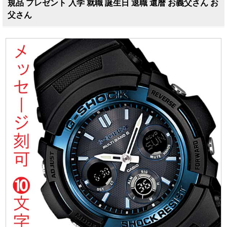
規品 プレゼント 入学 就職 誕生日 退職 還暦 お義父さん お
父さん