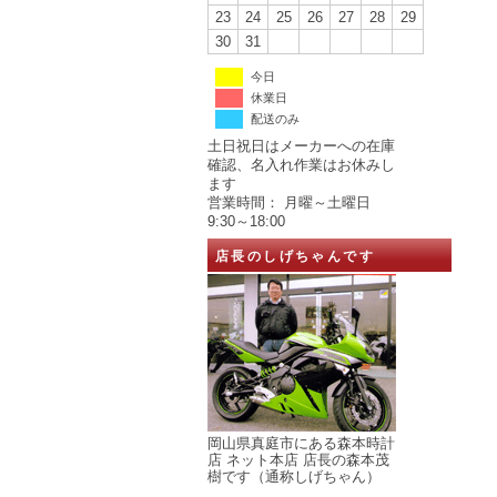
23
24
25
26
27
28
29
30
31
今日
休業日
配送のみ
土日祝日はメーカーへの在庫
確認、名入れ作業はお休みし
ます
営業時間： 月曜～土曜日
9:30～18:00
店長のしげちゃんです
岡山県真庭市にある森本時計
店 ネット本店 店長の森本茂
樹です（通称しげちゃん）