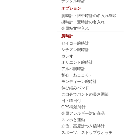
デジタル時計
オプション
腕時計・懐中時計の名入れ刻印
掛時計・置時計の名入れ
金属板文字入れ
腕時計
セイコー腕時計
シチズン腕時計
カシオ
オリエント腕時計
アルバ腕時計
和心（わこころ）
モンディーン腕時計
伸び縮みバンド
ご自身でバンドの長さ調節
日・曜日付
GPS電波時計
金属アレルギー対応商品
スマホと連動
方位、高度計つき腕時計
スポーツ、ストップウオッチ