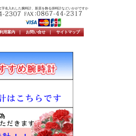
文字名入れした腕時計、新居を飾る掛時計などいかがですか
利用案内
｜
お問い合せ
｜
サイトマップ