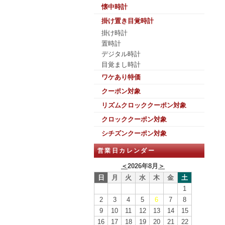
懐中時計
掛け置き目覚時計
掛け時計
置時計
デジタル時計
目覚まし時計
ワケあり特価
クーポン対象
リズムクロッククーポン対象
クロッククーポン対象
シチズンクーポン対象
営業日カレンダー
＜
2026年8月
＞
日
月
火
水
木
金
土
1
2
3
4
5
6
7
8
9
10
11
12
13
14
15
16
17
18
19
20
21
22