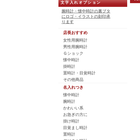
文字入れオプション
腕時計・懐中時計の裏ブタ
にロゴ・イラストの刻印承
ります
店長おすすめ
女性用腕時計
男性用腕時計
Ｇショック
懐中時計
掛時計
置時計・目覚時計
その他商品
名入れつき
懐中時計
腕時計
かわいい系
お急ぎの方に
掛け時計
目覚まし時計
置時計