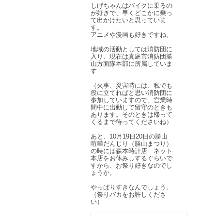
しげちゃんはバイクに乗るの
が好きで、早くどこかに乗っ
て出かけたいと思っていま
す。
アニメや漫画も好きですね。
地域の活動としては消防団に
入り、現在は真庭市消防団勝
山方面隊本部に所属していま
す
（火事、災害時には、私でも
役に立てればと思い消防団に
参加していますので、営業時
間中に出動して留守のときも
あります。そのときは帰って
くるまで待ってくださいね）
あと、10月19日20日の勝山
喧嘩だんじり（勝山まつり）
の時には森本時計店 ネット
本店をお休みしするぐらいで
すから、お祭り好きなのでし
ょうか。
やっぱりすきなんでしょう。
（祭りバカをお許しくださ
い）