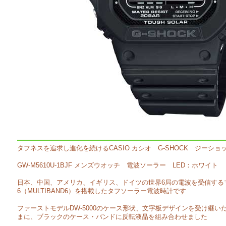
タフネスを追求し進化を続けるCASIO カシオ G-SHOCK ジーショ
GW-M5610U-1BJF メンズウオッチ 電波ソーラー LED：ホワイト
日本、中国、アメリカ、イギリス、ドイツの世界6局の電波を受信する
6（MULTIBAND6）を搭載したタフソーラー電波時計です
ファーストモデルDW-5000のケース形状、文字板デザインを受け継
まに、ブラックのケース・バンドに反転液晶を組み合わせました