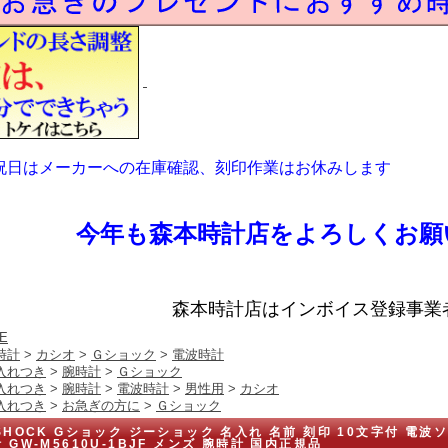
祝日はメーカーへの在庫確認、刻印作業はお休みします
今年も森本時計店をよろしくお願
森本時計店はインボイス登録事業
E
時計
>
カシオ
>
Ｇショック
>
電波時計
入れつき
>
腕時計
>
Ｇショック
入れつき
>
腕時計
>
電波時計
>
男性用
>
カシオ
入れつき
>
お急ぎの方に
>
Ｇショック
SHOCK Gショック ジーショック 名入れ 名前 刻印 10文字付 電波
 GW-M5610U-1BJF メンズ 腕時計 国内正規品