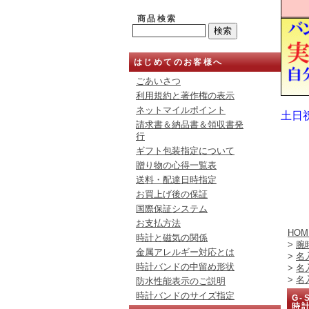
商品検索
はじめてのお客様へ
ごあいさつ
利用規約と著作権の表示
ネットマイルポイント
土日
請求書＆納品書＆領収書発
行
ギフト包装指定について
贈り物の心得一覧表
送料・配達日時指定
お買上げ後の保証
国際保証システム
お支払方法
HOM
時計と磁気の関係
>
腕
金属アレルギー対応とは
>
名
時計バンドの中留め形状
>
名
>
名
防水性能表示のご説明
時計バンドのサイズ指定
G-
時計