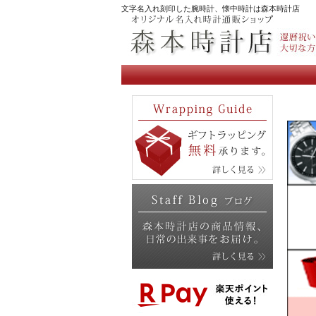
文字名入れ刻印した腕時計、懐中時計は森本時計店