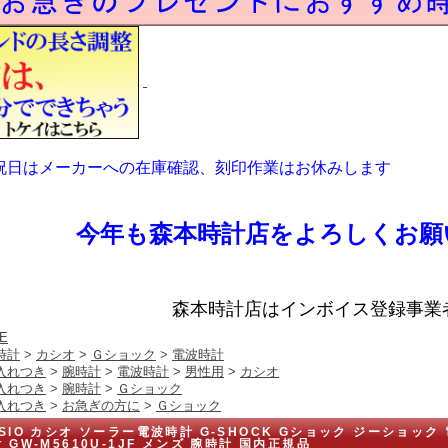
祝日はメーカーへの在庫確認、刻印作業はお休みします
今年も森本時計店をよろしくお願
森本時計店はインボイス登録事業
E
時計
>
カシオ
>
Ｇショック
>
電波時計
入れつき
>
腕時計
>
電波時計
>
男性用
>
カシオ
入れつき
>
腕時計
>
Ｇショック
入れつき
>
お急ぎの方に
>
Ｇショック
SIO カシオ ソーラー電波時計 G-SHOCK Gショック ジーショック
 GW-M5610U-1JF メンズ 腕時計 国内正規品