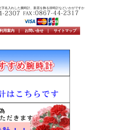
文字名入れした腕時計、新居を飾る掛時計などいかがですか
利用案内
｜
お問い合せ
｜
サイトマップ