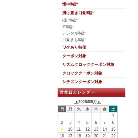
懐中時計
掛け置き目覚時計
掛け時計
置時計
デジタル時計
目覚まし時計
ワケあり特価
クーポン対象
リズムクロッククーポン対象
クロッククーポン対象
シチズンクーポン対象
営業日カレンダー
＜
2026年8月
＞
日
月
火
水
木
金
土
1
2
3
4
5
6
7
8
9
10
11
12
13
14
15
16
17
18
19
20
21
22