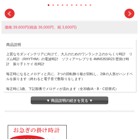
価格:39,600円(税抜 36,000円、税 3,600円)
商品説明
上質なモダンインテリアに向けて、大人のためのワンランク上のからくり時計 リ
ズム時計（RHYTHM）の電波時計 ソフィアーレプリモ 4MN535SR23 壁掛け時
計 振り子トケイ 柱時計
毎正時になるとメロディと共に、3つの回転飾り板が回転し、2体の人形がハンドベ
ルを振ります（終わると電子音で数取りをします）
毎正時に1曲、下記順番でメロディが流れます（全30曲/A・B・C切替式）
A：ジャンルミックス・メロディ（12曲入り）
▼ 商品説明の続きを見る ▼
1.トロイメライ
2.オーラ・リー
3.Ｇ線上のアリア
4.夢見る人（夢路より）
5.タイスの瞑想曲
6.ローレライ
7.精霊の踊り
8.埴生の宿