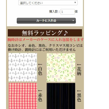
■裏面名入れスペース（タテ25×ヨコ50mm茶メタリック）
電波時計は時刻あわせを自動でしてくれるので楽チンな時計ですが、昔からある時
計とは違う動きを最初にしますので、あわてず説明書をお読みいただいてから操作
をお願いします。
窓際など電波の受信しやすいところで電池を入れた後、裏面の強制受信ボタンを押
して16分ほどそのままで待ってください。
勝手に針が動きますが、驚かないでください。
電波の受信ができれば現在時刻に針が移動します
■メーカーの正規国内保証書付き（1年間保証）
会社 永年勤続 周年記念 皆勤 栄転 定年 退職 竣工 落成記念 記念品 開店祝い 開院
開業 誕生日 入学 成人 卒業 結婚式 引き出物 ご結婚記念 ご出産祝い 金婚 ご成約記
念 創立記念 新築祝い 改築 還暦 白寿 米寿 古希 古稀 叙勲 御祝 ホールインワン 贈
り物 ギフト プレゼントにメッセージ文字名入れ時計を
※時計への文字書き金額（1ヶ所）込みの表示価格です
※１０日前後での発送となります（在庫ありの場合。在庫切れの場合もあります）
※文字はカート内の備考欄に記載ください。
※文字名入れ付き時計は代金引換のご利用をお断りしています