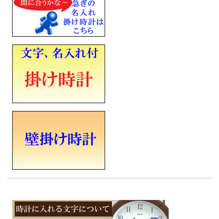
9.主よ人の望みの喜びよ
10.グリーンスリーブス
11.ペールギュントの朝
12.マイ・ボニー
B：クラシック・メロディ（12曲）
1.ノクターン 作品9-2
2.ピアノ・ソナタ K.545-1
3.ウィーンの森の物語
4.愛の夢 第3番
5.時の踊り
6.白鳥
7.ユーモレスク
8.四季 春
9.舞踏への勧誘
10.カノン
11.四季 冬
12.春の声
C：クリスマスメロディ（6曲入り）
1.牧人のひつじ
2.ジングル・ベル
3.きよしこの夜
4.ひいらぎ飾ろう
5.諸人こぞりて
6.おめでとうクリスマス
お部屋が暗くなるとセンサーが反応してメロディを鳴らなくする自動鳴り止めセン