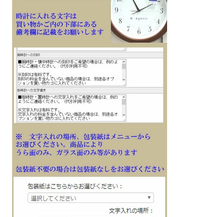
サー付です（ON/OFFスイッチ付）ので、お休みの時に静かな眠りを手伝います
また1秒刻みのステップ秒針のトケイですが、部屋が暗くなるとセンサーが反応し
て秒針だけを止める「眠る秒針」を採用していますので秒針を動かすモーター音が
なくなり、静かでおすすです（秒針停止時は12時位置で停止）
電池交換お知らせ機能付です
お部屋の明るいときでも常に秒針が12時位置で止まっている場合は電池交換の時期
が近づいたことを知らせてくれる機能です
音量調節つき
飾り振り子付（ゆっくり揺れます）
電波受信することで自動で時刻を合わせる電波時計ですので、電波を受信すると時
刻合わせの手間が少ないです
スワロフスキークリスタル使用回転板飾り（4ヶ所）
木目仕上げのプラスチック枠
前面：ガラス製
■電波機能：日本全国対応
■アルカリ単一乾電池×２個
■１秒刻みのステップ秒針
■縦551mm×横234mm×厚み94mm×重さ2.5kg
■音量調節付 / 電池交換お知らせ機能 / 電波受信OFF機能 / 電波サーチ機
能