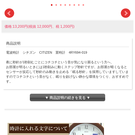
価格:13,200円(税抜 12,000円、税 1,200円)
商品説明
電波時計 シチズン CITIZEN 置時計 4RY694-019
夜に秒針が1秒刻むごとにコチコチという音が気になり困るという方へ、
お部屋が明るいときには1秒刻みに動くステップ秒針ですが、お部屋が暗くなると
センサーが反応して秒針のみ動きを止める「眠る秒針」を採用していますしていま
すのでコチコチという音がなく、眠りを妨げない静かな環境をつくり、おすすめで
す。
シルバーメタリック色のプラスチック枠
▼ 商品説明の続きを見る ▼
■電波機能：日本全国対応
■電池式
■単三乾電池×２個
■１秒刻みのステップ秒針
■縦200mm×横182mm×厚み92mm×重さ520g
■電池交換お知らせ機能 / 電波サーチ機能 / 電波受信OFF機能
■裏面名入れスペース（タテ20×ヨコ45mm黒）