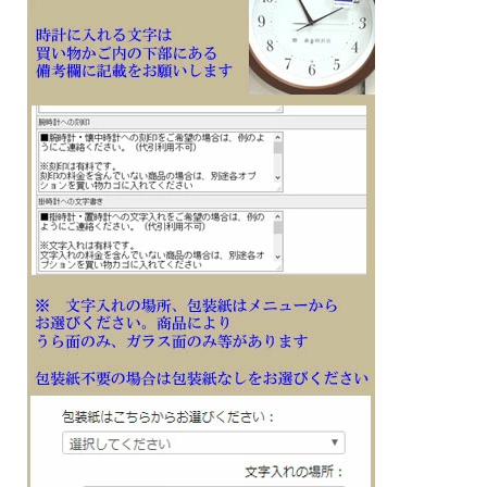
■メーカーの正規国内保証書付き（1年間保証）
会社 永年勤続 周年記念 皆勤 栄転 定年 退職 竣工 落成記念 記念品 開店祝い 開院
開業 誕生日 入学 成人 卒業 結婚式 引き出物 ご結婚記念 ご出産祝い 金婚 ご成約記
念 創立記念 新築祝い 改築 還暦 白寿 米寿 古希 古稀 叙勲 御祝 贈り物 ギフト プレ
ゼントにメッセージ文字名入れ時計を
※時計への文字書き金額（1ヶ所）込みの表示価格です
※１０日前後での発送となります（在庫ありの場合。在庫切れの場合もあります）
※文字はカート内の備考欄に記載ください。
※文字名入れ付き時計は代金引換のご利用をお断りしています