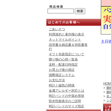
商品検索
はじめてのお客様へ
ごあいさつ
利用規約と著作権の表示
ネットマイルポイント
土日
請求書＆納品書＆領収書発
行
ギフト包装指定について
贈り物の心得一覧表
送料・配達日時指定
お買上げ後の保証
国際保証システム
お支払方法
HOM
時計と磁気の関係
>
腕
金属アレルギー対応とは
>
腕
時計バンドの中留め形状
>
名
>
シ
防水性能表示のご説明
時計バンドのサイズ指定
シチ
AR