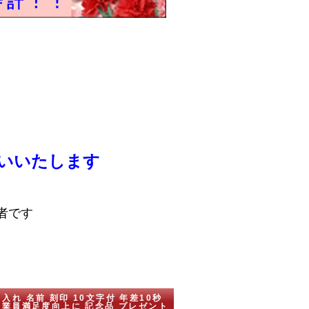
いいたします
者です
名入れ 名前 刻印 10文字付 年差10秒
謝 従業員満足度向上に 記念品 プレゼント