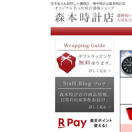
文字名入れ刻印した腕時計、懐中時計は森本時計店