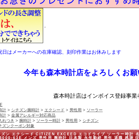
祝日はメーカーへの在庫確認、刻印作業はお休みします
今年も森本時計店をよろしくお願
森本時計店はインボイス登録事業
E
時計
>
シチズン腕時計
>
エクシード
>
男性用
>
ソーラー
時計
>
金属アレルギー対応商品
入れつき
>
腕時計
>
ソーラー時計
>
男性用
>
シチズン
チズンクーポン対象
ズン エクシード CITIZEN EXCEED エコドライブ ソーラー時計 
4000-63E メンズ 男性用 腕時計 日本製 永年勤続 周年 退職 感