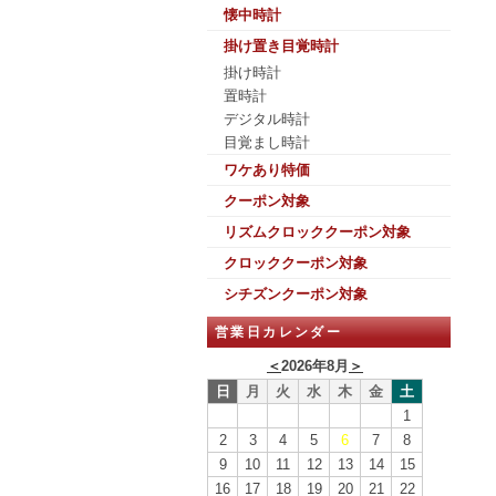
懐中時計
掛け置き目覚時計
掛け時計
置時計
デジタル時計
目覚まし時計
ワケあり特価
クーポン対象
リズムクロッククーポン対象
クロッククーポン対象
シチズンクーポン対象
営業日カレンダー
＜
2026年8月
＞
日
月
火
水
木
金
土
1
2
3
4
5
6
7
8
9
10
11
12
13
14
15
16
17
18
19
20
21
22