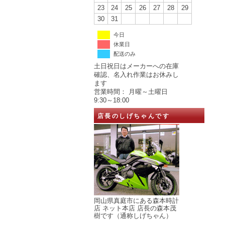
23
24
25
26
27
28
29
30
31
今日
休業日
配送のみ
土日祝日はメーカーへの在庫
確認、名入れ作業はお休みし
ます
営業時間： 月曜～土曜日
9:30～18:00
店長のしげちゃんです
岡山県真庭市にある森本時計
店 ネット本店 店長の森本茂
樹です（通称しげちゃん）