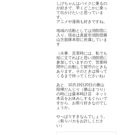
しげちゃんはバイクに乗るの
が好きで、早くどこかに乗っ
て出かけたいと思っていま
す。
アニメや漫画も好きですね。
地域の活動としては消防団に
入り、現在は真庭市消防団勝
山方面隊本部に所属していま
す
（火事、災害時には、私でも
役に立てればと思い消防団に
参加していますので、営業時
間中に出動して留守のときも
あります。そのときは帰って
くるまで待ってくださいね）
あと、10月19日20日の勝山
喧嘩だんじり（勝山まつり）
の時には森本時計店 ネット
本店をお休みしするぐらいで
すから、お祭り好きなのでし
ょうか。
やっぱりすきなんでしょう。
（祭りバカをお許しくださ
い）