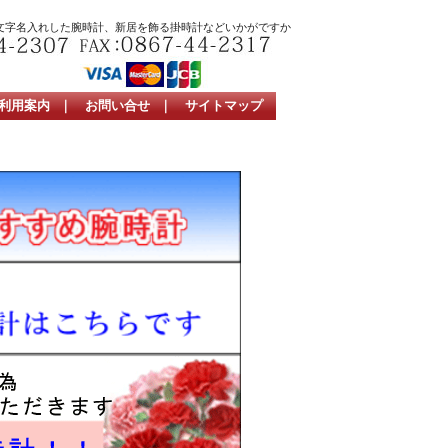
文字名入れした腕時計、新居を飾る掛時計などいかがですか
利用案内
｜
お問い合せ
｜
サイトマップ