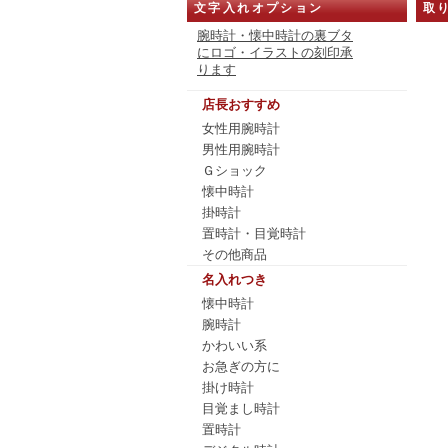
取り
文字入れオプション
腕時計・懐中時計の裏ブタ
にロゴ・イラストの刻印承
ります
店長おすすめ
女性用腕時計
男性用腕時計
Ｇショック
懐中時計
掛時計
置時計・目覚時計
その他商品
名入れつき
懐中時計
腕時計
かわいい系
お急ぎの方に
掛け時計
目覚まし時計
置時計