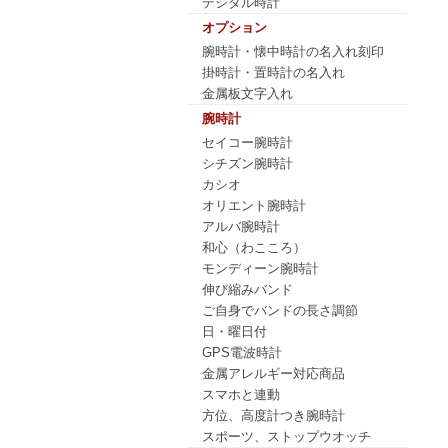
デジタル時計
オプション
腕時計・懐中時計の名入れ刻印
掛時計・置時計の名入れ
金属板文字入れ
腕時計
セイコー腕時計
シチズン腕時計
カシオ
オリエント腕時計
アルバ腕時計
和心（わこころ）
モンディーン腕時計
伸び縮みバンド
ご自身でバンドの長さ調節
日・曜日付
GPS電波時計
金属アレルギー対応商品
スマホと連動
方位、高度計つき腕時計
スポーツ、ストップウオッチ