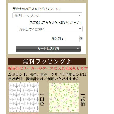
確かな品質と洗練されたデザイン
大人のためのドレスウオッチ、シチズン エクシード CITIZEN EXCEED
AR4004-71D 光発電 エコ・ドライブ ソーラー腕時計
日本製
6mmの薄型ケースと年差±10秒の高精度、唯一無二の存在感を放つ、エレガントな
モデル
オールローマ数字のインデックスと多列のメタルバンドがエレガントな表情を演出
します
ライトシルバー色×ピンクゴールド色のコンビモデルは文字板に白蝶貝を使い、ひ
ときわ華やかに仕上げています
ケース素材：スーパーチタニウム
ケース表面処理：デュラテクトプラチナ・ピンク(ライトシルバー色・ピンクゴー
ルド色)