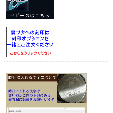
■樹脂バンド
■美錠タイプ
■電池式
■電池寿命約3年
■月差±15秒
■１０気圧防水
■樹脂ケース
■無機ガラス
■フルオートカレンダー
■ダブルLEDライト：文字板用LEDライト（スーパーイルミネーター、残照機能、
残照時間切替（1.5秒/3秒）付き）、LCD部用LEDバックライト（スーパーイルミネ
ーター、残照機能、残照時間切替（1.5秒/3秒）付き）とネオブライト（蓄光塗
料）
■1/100秒（1時間未満）／1秒（1時間以上）、24時間計、スプリット付き（ストッ
プウオッチ機能）
■時刻アラーム５本、時報
■ワールドタイム機能、世界48都市（31タイムゾーン、サマータイム設定機能付
き）＋UTC（協定世界時）の時刻表示
■タイマー機能（セット単位：1分、最大セット24時間、1秒単位で計測）
■幅41.5mm×厚み10.1mm×重さ33g
■耐衝撃構造（ショックレジスト）
■バンド装着可能サイズ：125～180mm
・LED：ホワイト
・操作音ON/OFF切替機能
・12/24時間制表示切替