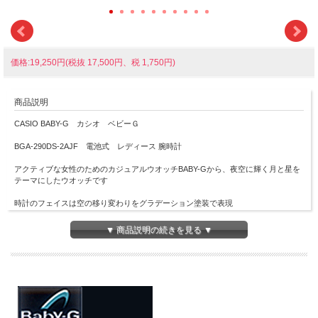
価格:19,250円(税抜 17,500円、税 1,750円)
商品説明
CASIO BABY-G カシオ ベビーＧ
BGA-290DS-2AJF 電池式 レディース 腕時計
アクティブな女性のためのカジュアルウオッチBABY-Gから、夜空に輝く月と星を
テーマにしたウオッチです
時計のフェイスは空の移り変わりをグラデーション塗装で表現
成長を意味する月と幸せを象徴する星をあしらい、幸運をもたらすデザインにしま
▼ 商品説明の続きを見る ▼
した
ベゼルリングには蒸着処理を施し、メタリック感が華やかで美しい質感に仕上げま
した
機能面では耐衝撃構造や10気圧防水搭載で実用性も備えています
腕を傾けるたびに輝きを放つ、ファンシーな魅力を詰めこんだウオッチです