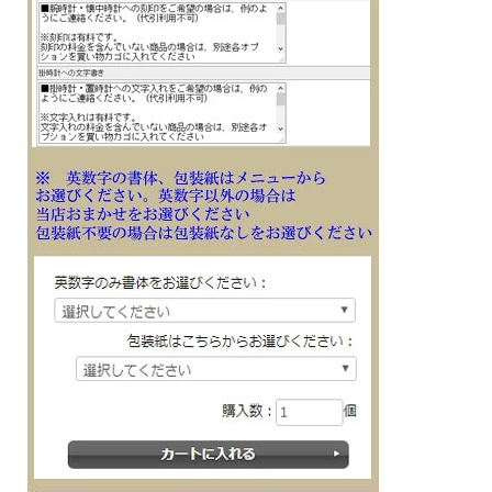
・針退避機能（針が液晶表示と重なって見づらいときは、針を液晶表示の上から一
時的に退避させることができます）
■メーカーの正規国内保証書付き（1年間保証）
子供 娘 彼女 母親 妻 奥さん お母さん お義母さん 従業員 会社 永年勤続 周年記念
皆勤 栄転 定年 退職 スポーツ 退団 退官 誕生日 入学 成人 卒業 就職 入隊 御祝 贈り
物 贈答品 ギフト 記念品 プレゼントにメッセージ文字名入れ刻印した腕時計を
※１０文字分の加工費込みの表示価格です
※在庫ありの時１０日間前後（土日祝日は除く）で発送予定（在庫切れの場合もあ
ります）
※刻印文字はカート内の備考欄に記載ください