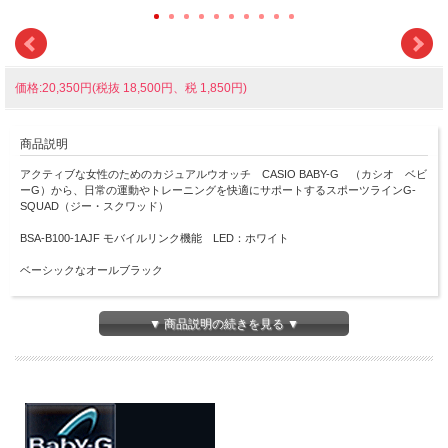
価格:20,350円(税抜 18,500円、税 1,850円)
商品説明
アクティブな女性のためのカジュアルウオッチ CASIO BABY-G （カシオ ベビ
ーG）から、日常の運動やトレーニングを快適にサポートするスポーツラインG-
SQUAD（ジー・スクワッド）
BSA-B100-1AJF モバイルリンク機能 LED：ホワイト
ベーシックなオールブラック
3軸加速度センサーによる歩数計測機能、最大5本×20セットの計測が可能なタイマ
ー、ラップメモリー最大200本、一定時間の間に歩数が少ないとお知らせするステ
▼ 商品説明の続きを見る ▼
ップリマインダー機能など、日常の健康管理やスポーツ時に役立つ機能を搭載
また、BABY-G初となる、スマートフォンリンク機能が搭載され、Bluetooth?通信
による専用アプリケーション「BABY-G Connected」との連携で、日々の活動記録
管理や運動設定がスマートフォン側からの簡単操作で実現しました
カロリー算出や目標歩数設定、更にタイマーメニュー作成＋転送、5段階運動強度
付歩数ログ、ストップウオッチ計測データ保管、カレンダーでのデータ一括確認な