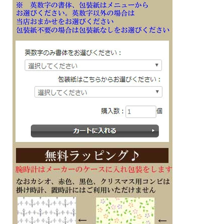
・歩数グラフ（1時間毎の歩数を11時間分6段階でレベル表示）
・ステップインジケーター表示
・パワーセービング機能（一定時間動きが無いと自動的にセンサーをスリープ状
態にし節電）
・デュアルタイム（ホームタイムとの時刻入替機能付き）
・ストップウオッチ（1/100秒（1時間未満）／1秒（1時間以上）、24時間計、ラ
ップ／スプリット付き、計測データを最大200本メモリー（計測月・日、ラップ／
スプリットタイム）、ターゲットタイム報知機能付き、ターゲット報知（目標タイ
ム）を10本までセット可能（セット単位：1秒、最大セット：23時間59分59秒））
・タイマー：最大5つの時間設定が可能なインターバル計測用のタイマー（セット
単位：1秒、最大セット：60分、1秒単位で計測、オートリピート、オートスター
ト）
・ダブルLEDライト：
文字板用LEDライト（オートライト、スーパーイルミネーター、残照機能、残照時
間切替（1.5秒/3秒）付き）、
LCD部用LEDバックライト（オートライト、スーパーイルミネーター、残照機能、
残照時間切替（1.5秒/3秒）付き）
■メーカーの正規国内保証書付き（1年間保証）
子供 娘 彼女 母親 妻 奥さん お母さん お義母さん 従業員 会社 永年勤続 周年記念
皆勤 栄転 定年 退職 スポーツ 退団 退官 誕生日 入学 成人 卒業 就職 入隊 御祝 贈り
物 贈答品 ギフト 記念品 プレゼントにメッセージ文字名入れ刻印した腕時計を
※１０文字分の加工費込みの表示価格です
※在庫ありの時１０日間前後（土日祝日は除く）で発送予定（在庫切れの場合もあ
ります）