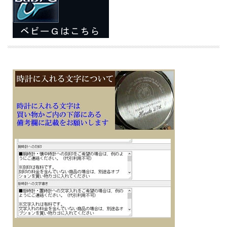
どが可能です
アプリ連携により、自動時刻修正など時計本来の機能も追求しています
■樹脂バンド
■美錠タイプ
■電池式
■電池寿命約2年
■スマートフォンと連携しない場合は、通常のクオーツ精度（平均月差±15秒）で
動作します
■１０気圧防水
■樹脂ケース
■ミネラルガラス
■フルオートカレンダー
■幅41.4mm×厚み12.6mm×重さ35g
■耐衝撃構造（ショックレジスト） / 操作音ON/OFF切替機能 / 12/24時間制表示
切替
■モバイルリンク機能（対応携帯電話とのBluetooth?通信による機能連動）
・針退避機能（針が液晶表示と重なって見づらいときは、針を液晶表示の上から一
時的に退避させることができます）
・歩数計測機能
・歩数表示範囲：0～999,999歩
・目標達成率表示（GOALマーク表示付き、目標歩数設定範囲：1,000～50,000
歩、1,000歩単位）
・ステップリマインダー機能（一定時間の間に歩行が少ないと表示と電子音でお
知らせ、ON/OFF切替付き）