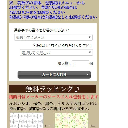
アクティブな女性のためのカジュアルウオッチ CASIO BABY-G （カシオ ベビ
ーG）から、日常の運動やトレーニングを快適にサポートするスポーツラインG-
SQUAD（ジー・スクワッド）
BSA-B100-2AJF モバイルリンク機能 LED：ホワイト
ネイビーカラーには蒸着仕上げを施した華やかなピンクゴールドのインデックスを
組み合わせ
3軸加速度センサーによる歩数計測機能、最大5本×20セットの計測が可能なタイマ
ー、ラップメモリー最大200本、一定時間の間に歩数が少ないとお知らせするステ
ップリマインダー機能など、日常の健康管理やスポーツ時に役立つ機能を搭載
また、BABY-G初となる、スマートフォンリンク機能が搭載され、Bluetooth?通信
による専用アプリケーション「BABY-G Connected」との連携で、日々の活動記録
管理や運動設定がスマートフォン側からの簡単操作で実現しました
カロリー算出や目標歩数設定、更にタイマーメニュー作成＋転送、5段階運動強度
付歩数ログ、ストップウオッチ計測データ保管、カレンダーでのデータ一括確認な
どが可能です
アプリ連携により、自動時刻修正など時計本来の機能も追求しています