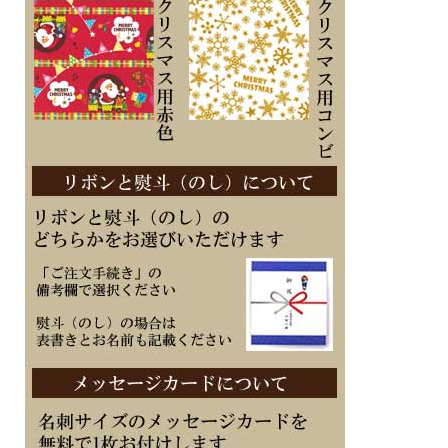
態にし節電）
・デュアルタイム（ホームタイムとの時刻入替機能付き）
・ストップウオッチ（1/100秒（1時間未満）／1秒（1時間以上）、24時間計、ラ
ップ／スプリット付き、計測データを最大200本メモリー（計測月・日、ラップ／
スプリットタイム）、ターゲットタイム報知機能付き、ターゲット報知（目標タイ
ム）を10本までセット可能（セット単位：1秒、最大セット：23時間59分59秒））
・タイマー：最大5つの時間設定が可能なインターバル計測用のタイマー（セット
単位：1秒、最大セット：60分、1秒単位で計測、オートリピート、オートスター
ト）
・ダブルLEDライト：
文字板用LEDライト（オートライト、スーパーイルミネーター、残照機能、残照時
間切替（1.5秒/3秒）付き）、
LCD部用LEDバックライト（オートライト、スーパーイルミネーター、残照機能、
残照時間切替（1.5秒/3秒）付き）
■メーカーの正規国内保証書付き（1年間保証）
子供 娘 彼女 母親 妻 奥さん お母さん お義母さん 従業員 会社 永年勤続 周年記念
皆勤 栄転 定年 退職 スポーツ 退団 退官 誕生日 入学 成人 卒業 就職 入隊 御祝 贈り
物 贈答品 ギフト 記念品 プレゼントにメッセージ文字名入れ刻印した腕時計を
※１０文字分の加工費込みの表示価格です
※在庫ありの時１０日間前後（土日祝日は除く）で発送予定（在庫切れの場合もあ
ります）
※刻印文字はカート内の備考欄に記載ください