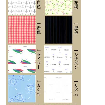
■樹脂バンド
■美錠タイプ
■電池式
■電池寿命約2年
■スマートフォンと連携しない場合は、通常のクオーツ精度（平均月差±15秒）で
動作します
■１０気圧防水
■樹脂ケース
■ミネラルガラス
■フルオートカレンダー
■幅41.4mm×厚み12.6mm×重さ35g
■耐衝撃構造（ショックレジスト） / 操作音ON/OFF切替機能 / 12/24時間制表示
切替
■モバイルリンク機能（対応携帯電話とのBluetooth?通信による機能連動）
・針退避機能（針が液晶表示と重なって見づらいときは、針を液晶表示の上から一
時的に退避させることができます）
・歩数計測機能
・歩数表示範囲：0～999,999歩
・目標達成率表示（GOALマーク表示付き、目標歩数設定範囲：1,000～50,000
歩、1,000歩単位）
・ステップリマインダー機能（一定時間の間に歩行が少ないと表示と電子音でお
知らせ、ON/OFF切替付き）
・歩数グラフ（1時間毎の歩数を11時間分6段階でレベル表示）
・ステップインジケーター表示
・パワーセービング機能（一定時間動きが無いと自動的にセンサーをスリープ状