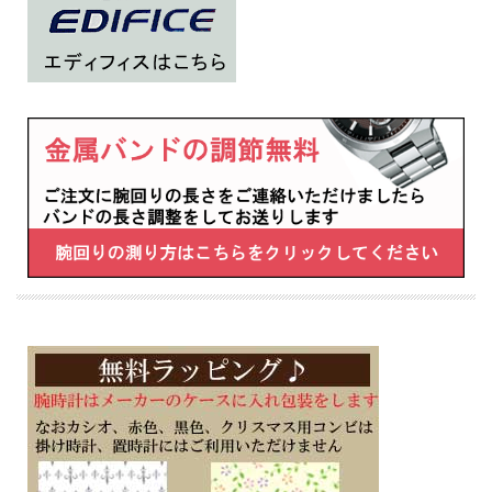
ーやダブルLEDライトなども搭載
傷付きにくいサファイアガラスも採用しメカニックにとって使い勝手の良い製品に
仕上げました
■１０気圧防水
■フルオートカレンダー
■幅47.8mm×厚み10.8mm×重さ136g
■ケース・ベゼル材質：カーボン／ステンレススチール
・メタルバンド（ステンレスムクバンド）
・ワンプッシュ三つ折れ式中留
・バンド装着可能サイズ：150～205mm
・モバイルリンク機能（対応携帯電話とのBluetooth通信による機能連動）
・「CASIO WATCHES」対応
・アプリ連携機能
自動時刻修正
簡単時計設定
ワールドタイム約300都市
ストップウオッチデータ転送
タイム＆プレイス
携帯電話探索
・内面反射防止コーティングサファイアガラス
・ワールドタイム：世界38都市（38タイムゾーン、サマータイム自動設定機能付
き）＋UTC（協定世界時）の時刻表示、ホームタイムの都市入替機能