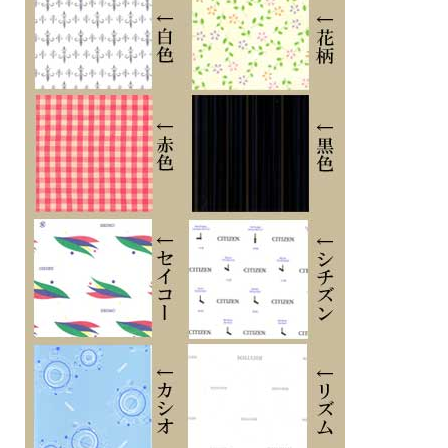
・ストップウオッチ（1/100秒（1時間未満）／1秒（1時間以上）、24時間計、ラ
ップ／スプリット付き）
・タイマー（セット単位：1秒、最大セット：60分、1秒単位で計測、予告音付
き）
・時刻アラーム5本（予告音付き）・時報
・ダブルLEDライト：文字板用LEDライト（スーパーイルミネーター、残照機能、
残照時間切替（1.5秒/3秒）付き）、LCD部用LEDバックライト（スーパーイルミネ
ーター、残照機能、残照時間切替（1.5秒/3秒）付き）
・LED：ホワイト
・ネオブライト
・操作音ON/OFF切替機能
・パワーセービング機能（暗所では一定時間が経過すると表示を消し運針を停止し
て節電します）
・バッテリーインジケーター表示
・フル充電時からソーラー発電無しの状態での駆動時間
機能使用の場合：約7ヵ月
パワーセービング状態の場合：約18ヵ月
※スマートフォンと連携しない場合は、通常のクオーツ精度（平均月差±15秒）で
動作します。
・12/24時間制表示切替
・針退避機能（針が液晶表示と重なって見づらいときは、針を液晶表示の上から一
時的に退避させることができます）
・曜日表示（英・西・仏・独・伊・露の6ヵ国語切替）