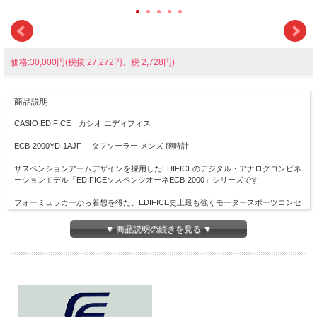
価格:30,000円(税抜 27,272円、税 2,728円)
商品説明
CASIO EDIFICE カシオ エディフィス
ECB-2000YD-1AJF タフソーラー メンズ 腕時計
サスペンションアームデザインを採用したEDIFICEのデジタル・アナログコンビネ
ーションモデル「EDIFICEソスペンシオーネECB-2000」シリーズです
フォーミュラカーから着想を得た、EDIFICE史上最も強くモータースポーツコンセ
プトを表現した外装デザインです
▼ 商品説明の続きを見る ▼
EDIFICE初のカーボン強化樹脂ケースを採用し、デザインにおいても素材において
もモータースポーツスピリットを感じていただけるものにしました
Bluetooth?によるスマートフォンアプリ接続で、自動時刻修正、ワールドタイム設
定、ストップウオッチ計測データ転送、一覧表示などレーシングチームが求める必
要な機能を実現しています
また、アラームやタイマーの30分前からカウントダウンを小針で表示、タフソーラ