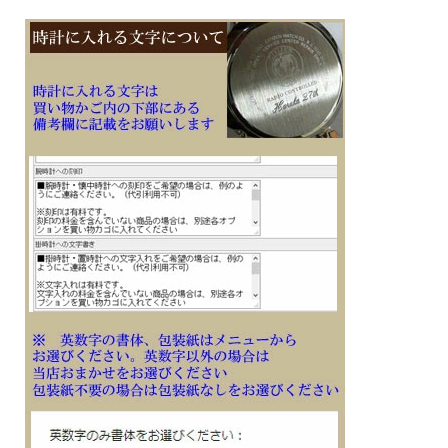
子供 娘 彼女 妻 お母さん お義母さん 会社 永年勤続 周年記念 皆勤 栄転 退職 誕生
日 入学 成人 卒業 贈り物 ギフト 記念品 プレゼントにメッセージ 文字 名入れ 刻印
した腕時計を
※１０文字分の加工費込みの表示価格です
※在庫ありの時１０日間前後（土日祝日は除く）で発送予定（在庫切れの場合もあ
ります）
※刻印文字はカート内の備考欄に記載ください