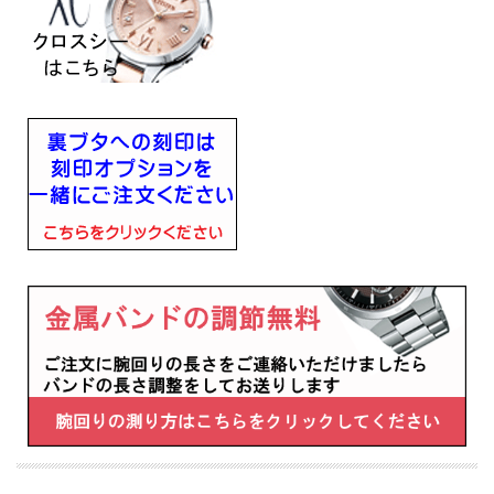
■月差±15秒（非受信時）
■５気圧防水
■スーパーチタニウム
■球面サファイアガラス(無反射コーティング)
■カレンダー（日付）機能
■夜光（蓄光塗料）：針
■耐ニッケルアレルギー
■JIS一種耐磁
■バンド幅12mm
■幅27mm×厚み8.2mm×重さ35g
■キャリバーNo：H060
■バンド調整可能サイズ：120～184mm
・充電残量表示機能
・充電警告機能
・過充電防止機能
・パワーセーブ機能
・フル充電時約3年可動(パワーセーブ作動時)
・日中米欧電波受信
・受信局自動選択機能
・定時受信機能
・強制受信機能
・パーペチュアルカレンダー
・ダイレクトフライト
・ワールドタイム(24時差)
・サマータイム機能
・パーフェックス(JIS1種耐磁、衝撃検知機能、針自動補正機能)
・シンプルアジャスト
■メーカーの正規国内保証書付き（3年間保証）