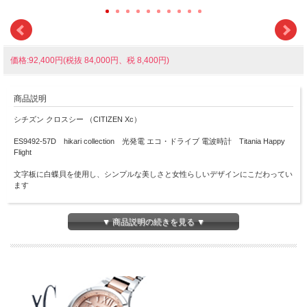
価格:92,400円(税抜 84,000円、税 8,400円)
商品説明
シチズン クロスシー （CITIZEN Xc）
ES9492-57D hikari collection 光発電 エコ・ドライブ 電波時計 Titania Happy
Flight
文字板に白蝶貝を使用し、シンプルな美しさと女性らしいデザインにこだわってい
ます
ジュライのデュラテクトゴールドよりもキズつきにくく、美しさが続くデュラテク
トアンバーイエローを纏ったモデルは、艶やかな白蝶貝の文字板に、視認性のよい
▼ 商品説明の続きを見る ▼
ブラウンのインデックスを組み合わせたクラシカルな仕上がりです
ケース表面処理：デュラテクトアンバーイエロー(アンバーイエロー色)
■電波機能：日本全国、北米、ドイツ、中国対応
■プッシュ式三つ折中留め
■光発電