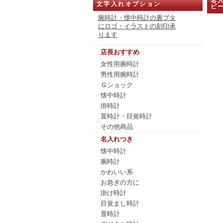
名入
文字入れオプション
ピ
腕時計・懐中時計の裏ブタ
にロゴ・イラストの刻印承
ります
店長おすすめ
女性用腕時計
男性用腕時計
Ｇショック
懐中時計
掛時計
置時計・目覚時計
その他商品
名入れつき
懐中時計
腕時計
かわいい系
お急ぎの方に
掛け時計
目覚まし時計
置時計