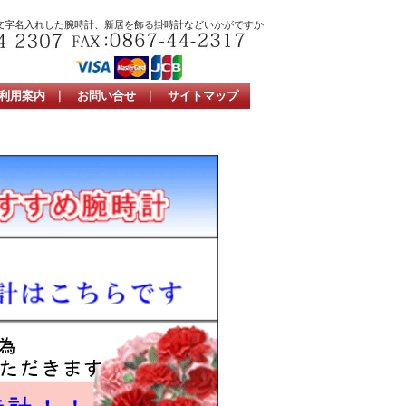
文字名入れした腕時計、新居を飾る掛時計などいかがですか
利用案内
｜
お問い合せ
｜
サイトマップ