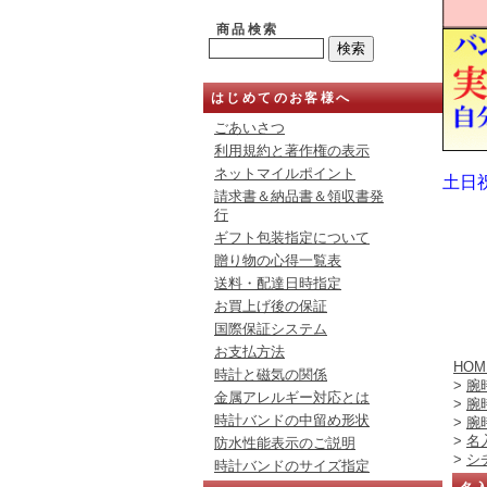
商品検索
はじめてのお客様へ
ごあいさつ
利用規約と著作権の表示
ネットマイルポイント
土日
請求書＆納品書＆領収書発
行
ギフト包装指定について
贈り物の心得一覧表
送料・配達日時指定
お買上げ後の保証
国際保証システム
お支払方法
HOM
時計と磁気の関係
>
腕
金属アレルギー対応とは
>
腕
時計バンドの中留め形状
>
腕
>
名
防水性能表示のご説明
>
シ
時計バンドのサイズ指定