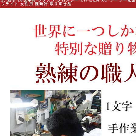
れ 刻印 10文字付 シチズン クロスシー CITIZEN XC ソーラー電波
ーフライト 女性用 腕時計 取り寄せ品