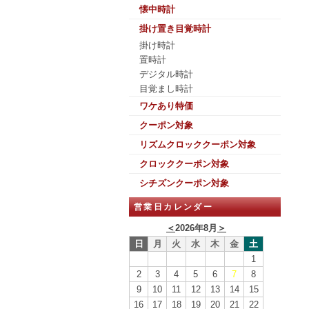
懐中時計
掛け置き目覚時計
掛け時計
置時計
デジタル時計
目覚まし時計
ワケあり特価
クーポン対象
リズムクロッククーポン対象
クロッククーポン対象
シチズンクーポン対象
営業日カレンダー
＜
2026年8月
＞
日
月
火
水
木
金
土
1
2
3
4
5
6
7
8
9
10
11
12
13
14
15
16
17
18
19
20
21
22