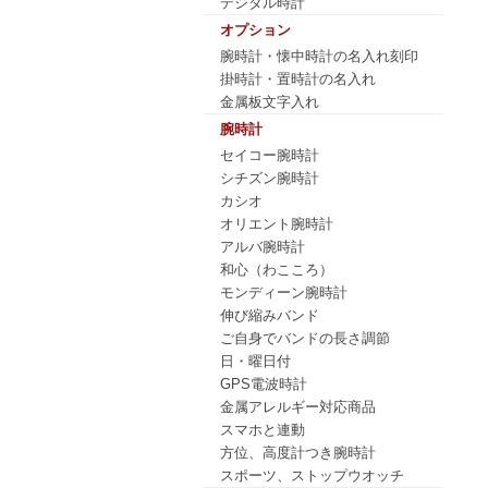
デジタル時計
オプション
腕時計・懐中時計の名入れ刻印
掛時計・置時計の名入れ
金属板文字入れ
腕時計
セイコー腕時計
シチズン腕時計
カシオ
オリエント腕時計
アルバ腕時計
和心（わこころ）
モンディーン腕時計
伸び縮みバンド
ご自身でバンドの長さ調節
日・曜日付
GPS電波時計
金属アレルギー対応商品
スマホと連動
方位、高度計つき腕時計
スポーツ、ストップウオッチ