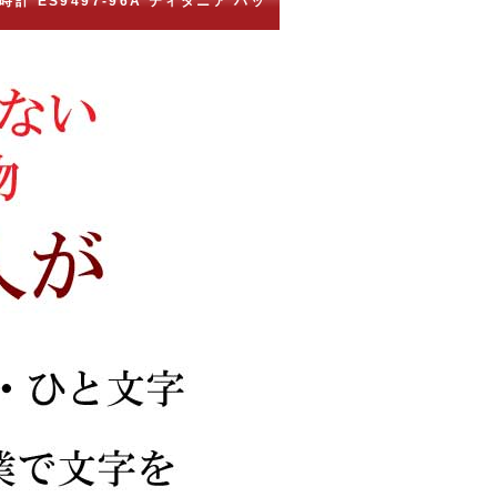
時計 ES9497-96A ティタニア ハッ