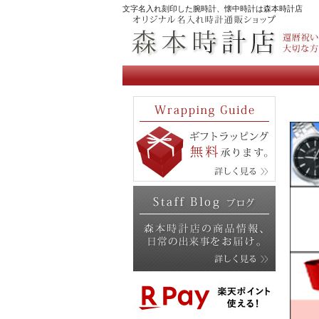
文字名入れ刻印した腕時計、懐中時計は森本時計店