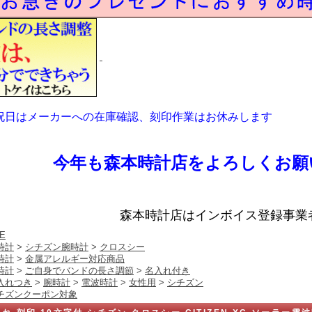
祝日はメーカーへの在庫確認、刻印作業はお休みします
今年も森本時計店をよろしくお願
森本時計店はインボイス登録事業
E
時計
>
シチズン腕時計
>
クロスシー
時計
>
金属アレルギー対応商品
時計
>
ご自身でバンドの長さ調節
>
名入れ付き
入れつき
>
腕時計
>
電波時計
>
女性用
>
シチズン
チズンクーポン対象