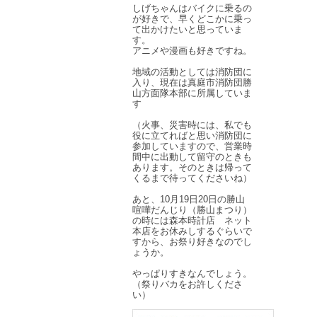
しげちゃんはバイクに乗るの
が好きで、早くどこかに乗っ
て出かけたいと思っていま
す。
アニメや漫画も好きですね。
地域の活動としては消防団に
入り、現在は真庭市消防団勝
山方面隊本部に所属していま
す
（火事、災害時には、私でも
役に立てればと思い消防団に
参加していますので、営業時
間中に出動して留守のときも
あります。そのときは帰って
くるまで待ってくださいね）
あと、10月19日20日の勝山
喧嘩だんじり（勝山まつり）
の時には森本時計店 ネット
本店をお休みしするぐらいで
すから、お祭り好きなのでし
ょうか。
やっぱりすきなんでしょう。
（祭りバカをお許しくださ
い）