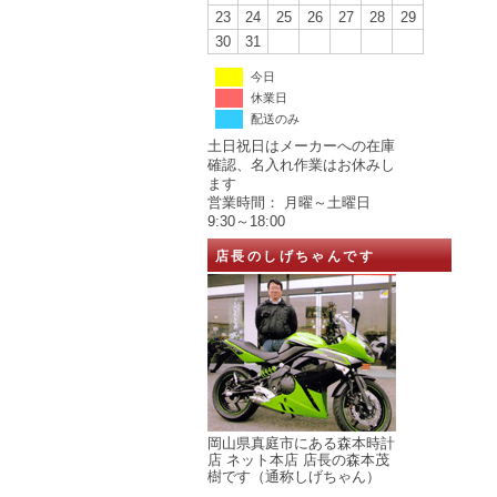
23
24
25
26
27
28
29
30
31
今日
休業日
配送のみ
土日祝日はメーカーへの在庫
確認、名入れ作業はお休みし
ます
営業時間： 月曜～土曜日
9:30～18:00
店長のしげちゃんです
岡山県真庭市にある森本時計
店 ネット本店 店長の森本茂
樹です（通称しげちゃん）