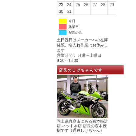
23
24
25
26
27
28
29
30
31
今日
休業日
配送のみ
土日祝日はメーカーへの在庫
確認、名入れ作業はお休みし
ます
営業時間： 月曜～土曜日
9:30～18:00
店長のしげちゃんです
岡山県真庭市にある森本時計
店 ネット本店 店長の森本茂
樹です（通称しげちゃん）