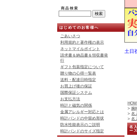
商品検索
はじめてのお客様へ
ごあいさつ
利用規約と著作権の表示
ネットマイルポイント
土日
請求書＆納品書＆領収書発
行
ギフト包装指定について
贈り物の心得一覧表
送料・配達日時指定
お買上げ後の保証
国際保証システム
お支払方法
HOM
時計と磁気の関係
>
腕
金属アレルギー対応とは
>
名
時計バンドの中留め形状
>
名
防水性能表示のご説明
名入
ー
時計バンドのサイズ指定