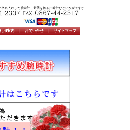
文字名入れした腕時計、新居を飾る掛時計などいかがですか
利用案内
｜
お問い合せ
｜
サイトマップ