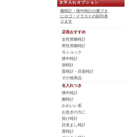
文字入れオプション
腕時計・懐中時計の裏ブタ
にロゴ・イラストの刻印承
ります
店長おすすめ
女性用腕時計
男性用腕時計
Ｇショック
懐中時計
掛時計
置時計・目覚時計
その他商品
名入れつき
懐中時計
腕時計
かわいい系
お急ぎの方に
掛け時計
目覚まし時計
置時計