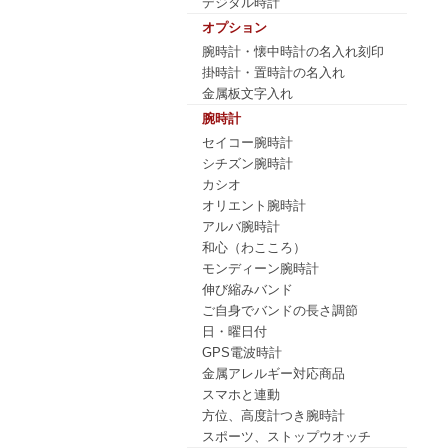
デジタル時計
オプション
腕時計・懐中時計の名入れ刻印
掛時計・置時計の名入れ
金属板文字入れ
腕時計
セイコー腕時計
シチズン腕時計
カシオ
オリエント腕時計
アルバ腕時計
和心（わこころ）
モンディーン腕時計
伸び縮みバンド
ご自身でバンドの長さ調節
日・曜日付
GPS電波時計
金属アレルギー対応商品
スマホと連動
方位、高度計つき腕時計
スポーツ、ストップウオッチ