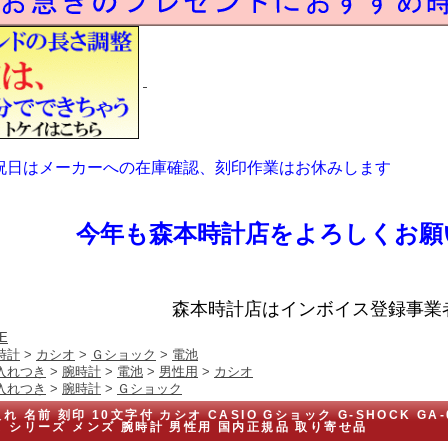
祝日はメーカーへの在庫確認、刻印作業はお休みします
今年も森本時計店をよろしくお願
森本時計店はインボイス登録事業
E
時計
>
カシオ
>
Ｇショック
>
電池
入れつき
>
腕時計
>
電池
>
男性用
>
カシオ
入れつき
>
腕時計
>
Ｇショック
れ 名前 刻印 10文字付 カシオ CASIO Gショック G-SHOCK GA
ス シリーズ メンズ 腕時計 男性用 国内正規品 取り寄せ品