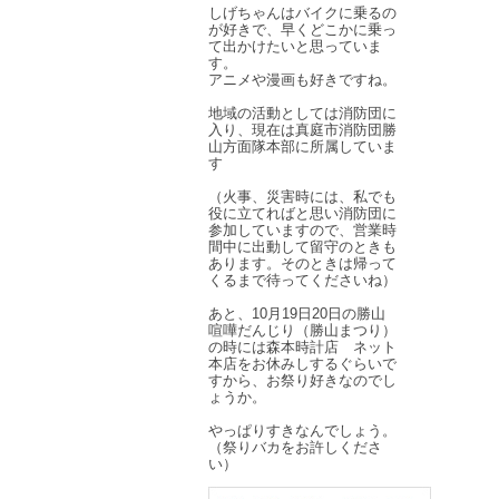
しげちゃんはバイクに乗るの
が好きで、早くどこかに乗っ
て出かけたいと思っていま
す。
アニメや漫画も好きですね。
地域の活動としては消防団に
入り、現在は真庭市消防団勝
山方面隊本部に所属していま
す
（火事、災害時には、私でも
役に立てればと思い消防団に
参加していますので、営業時
間中に出動して留守のときも
あります。そのときは帰って
くるまで待ってくださいね）
あと、10月19日20日の勝山
喧嘩だんじり（勝山まつり）
の時には森本時計店 ネット
本店をお休みしするぐらいで
すから、お祭り好きなのでし
ょうか。
やっぱりすきなんでしょう。
（祭りバカをお許しくださ
い）