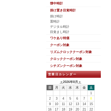
懐中時計
掛け置き目覚時計
掛け時計
置時計
デジタル時計
目覚まし時計
ワケあり特価
クーポン対象
リズムクロッククーポン対象
クロッククーポン対象
シチズンクーポン対象
営業日カレンダー
＜
2026年8月
＞
日
月
火
水
木
金
土
1
2
3
4
5
6
7
8
9
10
11
12
13
14
15
16
17
18
19
20
21
22