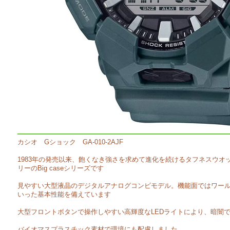
カシオ Gショック GA-010-2AJF
1983年の発売以来、飽くなき強さを求めて進化を続けるタフネスウオッチ
リーのBig caseシリーズです
見やすい大型液晶のデジタルアナログコンビモデル。機能面ではワー
いった基本性能を備えています
大型フロントボタンで操作しやすい高輝度なLEDライトにより、暗闇
バイオマスプラスチック素材で環境にも配慮しました