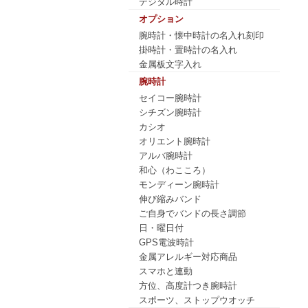
デジタル時計
オプション
腕時計・懐中時計の名入れ刻印
掛時計・置時計の名入れ
金属板文字入れ
腕時計
セイコー腕時計
シチズン腕時計
カシオ
オリエント腕時計
アルバ腕時計
和心（わこころ）
モンディーン腕時計
伸び縮みバンド
ご自身でバンドの長さ調節
日・曜日付
GPS電波時計
金属アレルギー対応商品
スマホと連動
方位、高度計つき腕時計
スポーツ、ストップウオッチ