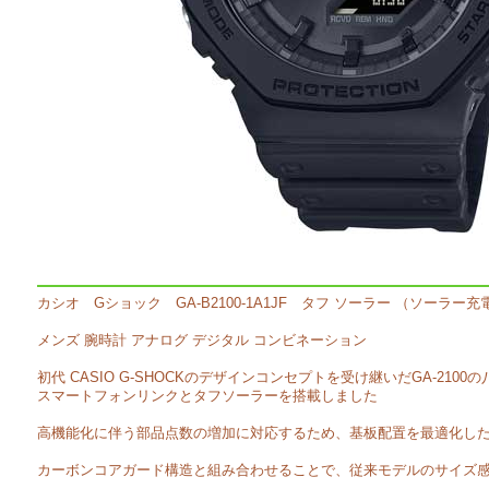
カシオ Gショック GA-B2100-1A1JF タフ ソーラー （ソーラー
メンズ 腕時計 アナログ デジタル コンビネーション
初代 CASIO G-SHOCKのデザインコンセプトを受け継いだGA-21
スマートフォンリンクとタフソーラーを搭載しました
高機能化に伴う部品点数の増加に対応するため、基板配置を最適化し
カーボンコアガード構造と組み合わせることで、従来モデルのサイズ