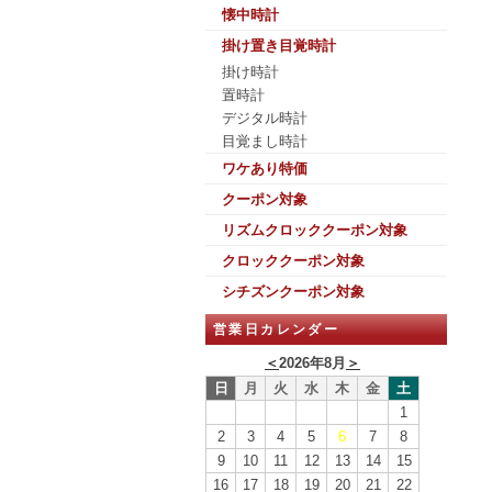
懐中時計
掛け置き目覚時計
掛け時計
置時計
デジタル時計
目覚まし時計
ワケあり特価
クーポン対象
リズムクロッククーポン対象
クロッククーポン対象
シチズンクーポン対象
営業日カレンダー
＜
2026年8月
＞
日
月
火
水
木
金
土
1
2
3
4
5
6
7
8
9
10
11
12
13
14
15
16
17
18
19
20
21
22