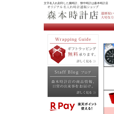
文字名入れ刻印した腕時計、懐中時計は森本時計店