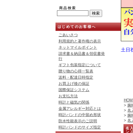
商品検索
はじめてのお客様へ
ごあいさつ
利用規約と著作権の表示
ネットマイルポイント
土日
請求書＆納品書＆領収書発
行
ギフト包装指定について
贈り物の心得一覧表
送料・配達日時指定
お買上げ後の保証
国際保証システム
お支払方法
HOM
時計と磁気の関係
>
腕
金属アレルギー対応とは
>
名
時計バンドの中留め形状
>
腕
>
名
防水性能表示のご説明
時計バンドのサイズ指定
名入
ン