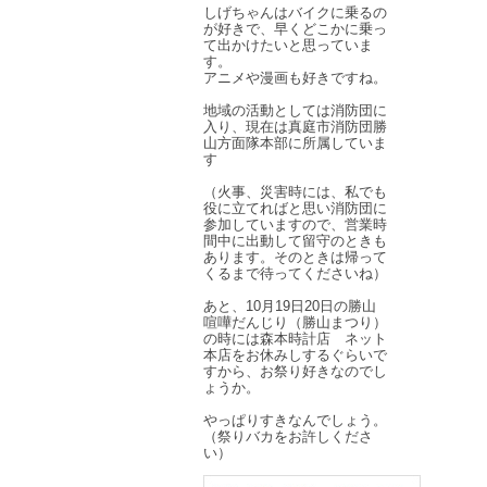
しげちゃんはバイクに乗るの
が好きで、早くどこかに乗っ
て出かけたいと思っていま
す。
アニメや漫画も好きですね。
地域の活動としては消防団に
入り、現在は真庭市消防団勝
山方面隊本部に所属していま
す
（火事、災害時には、私でも
役に立てればと思い消防団に
参加していますので、営業時
間中に出動して留守のときも
あります。そのときは帰って
くるまで待ってくださいね）
あと、10月19日20日の勝山
喧嘩だんじり（勝山まつり）
の時には森本時計店 ネット
本店をお休みしするぐらいで
すから、お祭り好きなのでし
ょうか。
やっぱりすきなんでしょう。
（祭りバカをお許しくださ
い）