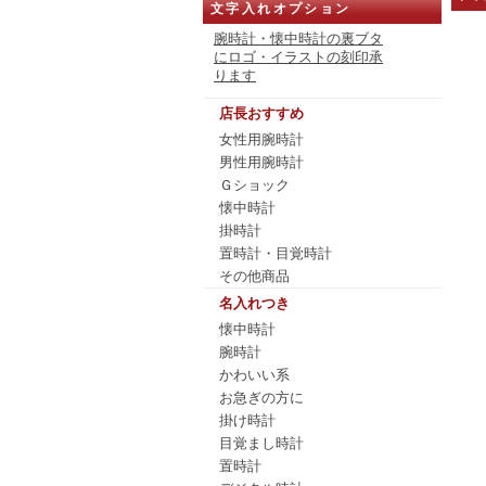
文字入れオプション
腕時計・懐中時計の裏ブタ
にロゴ・イラストの刻印承
ります
店長おすすめ
女性用腕時計
男性用腕時計
Ｇショック
懐中時計
掛時計
置時計・目覚時計
その他商品
名入れつき
懐中時計
腕時計
かわいい系
お急ぎの方に
掛け時計
目覚まし時計
置時計