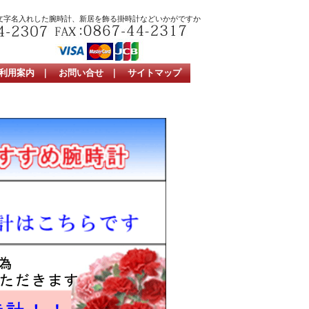
文字名入れした腕時計、新居を飾る掛時計などいかがですか
利用案内
｜
お問い合せ
｜
サイトマップ