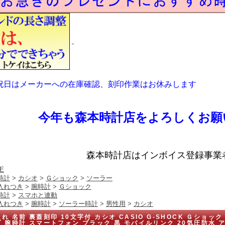
祝日はメーカーへの在庫確認、刻印作業はお休みします
今年も森本時計店をよろしくお願
森本時計店はインボイス登録事業
E
時計
>
カシオ
>
Ｇショック
>
ソーラー
入れつき
>
腕時計
>
Ｇショック
時計
>
スマホと連動
入れつき
>
腕時計
>
ソーラー時計
>
男性用
>
カシオ
れ 名前 裏蓋刻印 10文字付 カシオ CASIO G-SHOCK Ｇショック 
ズ 腕時計 スマートフォン ブラック 黒 モバイルリンク 20気圧防水