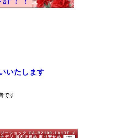
いいたします
者です
ジーショック GA-B2100-1A1JF メ
 アナデジ 国内正規品 取り寄せ品