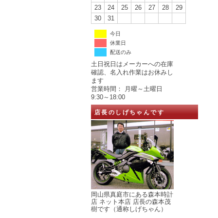
23
24
25
26
27
28
29
30
31
今日
休業日
配送のみ
土日祝日はメーカーへの在庫
確認、名入れ作業はお休みし
ます
営業時間： 月曜～土曜日
9:30～18:00
店長のしげちゃんです
岡山県真庭市にある森本時計
店 ネット本店 店長の森本茂
樹です（通称しげちゃん）