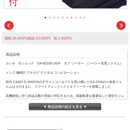
価格:26,400円(税抜 24,000円、税 2,400円)
商品説明
カシオ Gショック GA-B2100-1AJF タフ ソーラー （ソーラー充電システム）
メンズ 腕時計 アナログ デジタル コンビネーション
初代 CASIO G-SHOCKのデザインコンセプトを受け継いだGA-2100の八角形フォ
ルムはそのままに、スマートフォンリンクとタフソーラーを搭載しました
高機能化に伴う部品点数の増加に対応するため、基板配置を最適化した薄型モジュ
ールを新しく開発
▼ 商品説明の続きを見る ▼
カーボンコアガード構造と組み合わせることで、従来モデルのサイズ感をキープし
ています
ケース・ベゼル材質：カーボン／樹脂