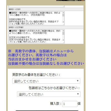
・モバイルリンク機能（対応携帯電話とのBluetooth通信による機能連動）
・アプリ：「CASIO WATCHES」対応
・アプリ連携機能
自動時刻修正
簡単時計設定
ワールドタイム約300都市
タイム＆プレイス
リマインダー
携帯電話探索
・操作音ON/OFF切替機能
・バッテリーインジケーター表示
・パワーセービング機能（暗所では一定時間が経過すると表示を消して節電しま
す）
・針退避機能（針が液晶表示と重なって見づらいときは、針を液晶表示の上から一
時的に退避させることができます）
・12/24時間制表示切替
・日付表示（月/日表示入替）
・曜日表示（英・西・仏・独・伊・露の6ヵ国語切替）
■メーカーの正規国内保証書付き（1年間保証）
メッセージ文字名入れ刻印した腕時計を永年勤続 周年記念 皆勤 栄転 定年 退職 誕
生日 入学 成人 卒業 結婚式 ご結婚記念 金婚 銀婚 還暦 白寿 喜寿 米寿 古希 古稀 叙
勲 御祝 ホールインワン 贈り物 ギフト 記念品 プレゼントに
※１０文字分の加工費込みの表示価格です