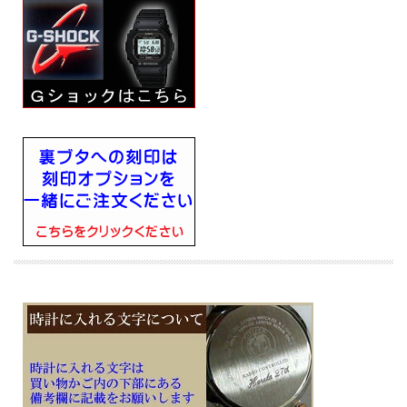
■樹脂バンド
■美錠タイプ
■光発電
■フル充電時からソーラー発電無しの状態での駆動時間約7ヵ月、パワーセービン
グ状態の場合：約18ヵ月
■スマートフォンと連携しない場合は、通常のクオーツ精度（平均月差±15秒）で
動作します
■２０気圧防水
■ミネラルガラス
■フルオートカレンダー
■ダブルLEDライト：文字板用LEDライト（スーパーイルミネーター、残照機能、
残照時間切替（1.5秒/3秒）付き）、LCD部用LEDバックライト（スーパーイルミネ
ーター、残照機能、残照時間切替（1.5秒/3秒）付き）とネオブライト（蓄光塗
料）
■1/100秒（1時間未満）／1秒（1時間以上）、24時間計、ラップ／スプリット付
き （ストップウォッチ機能）
■時刻アラーム５本、時報
■ワールドタイム機能、世界38都市（38タイムゾーン、サマータイム自動設定機能
付き）＋UTC（協定世界時）の時刻表示、ホームタイムの都市入替機能
■タイマー機能（セット単位：1秒、最大セット：60分、1秒単位で計測）
■幅45.4mm×厚み11.9mm×重さ52g
■耐衝撃構造（ショックレジスト）
■カーボンコアガード構造
・バンド装着可能サイズ：145～215mm
・LED：ホワイト